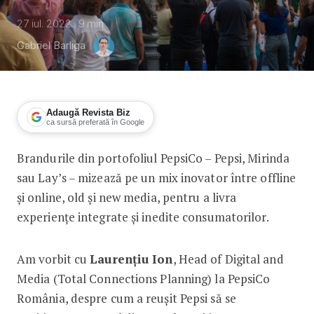
27 iul. 2022
9
min
Gabriel Barliga
Adaugă Revista Biz
ca sursă preferată în Google
Brandurile din portofoliul PepsiCo – Pepsi, Mirinda
Top Social Brands 2022: PepsiCo – cre
sau Lay’s – mizează pe un mix inovator între offline
și online, old și new media, pentru a livra
experiențe integrate și inedite consumatorilor.
Am vorbit cu
Laurențiu Ion
, Head of Digital and
Media (Total Connections Planning) la PepsiCo
România, despre cum a reușit Pepsi să se