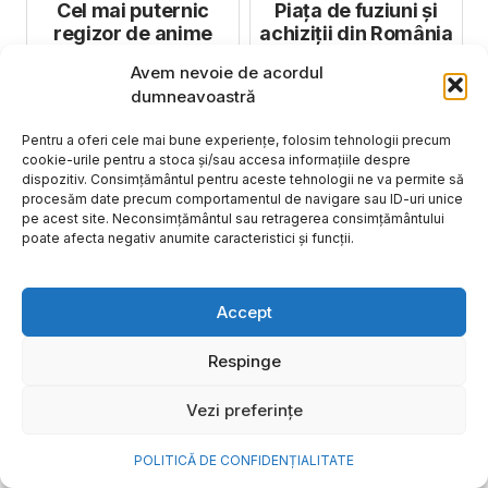
Cel mai puternic
Piața de fuziuni și
regizor de anime
achiziții din România
ar putea ajunge la 7
Avem nevoie de acordul
mld. euro în 2025
dumneavoastră
Pentru a oferi cele mai bune experiențe, folosim tehnologii precum
Hortensia Năstase la
Călătorește,
cookie-urile pentru a stoca și/sau accesa informațiile despre
Zilele Biz: Fenomenul
mănâncă, iubește!
dispozitiv. Consimțământul pentru aceste tehnologii ne va permite să
de burnout a devenit
procesăm date precum comportamentul de navigare sau ID-uri unice
pe acest site. Neconsimțământul sau retragerea consimțământului
pandemic
poate afecta negativ anumite caracteristici și funcții.
Topul tranzacțiilor
Bernabeu,
Accept
de pe piața de
Centenario și
fuziuni și achiziții în
Maracana, în lupta
Respinge
2021
împotriva COVID-19
Vezi preferințe
Doamna Craciun de
Peste 90% dintre
POLITICĂ DE CONFIDENȚIALITATE
la Doncafé
IMM-uri sunt
afectate de măsurile