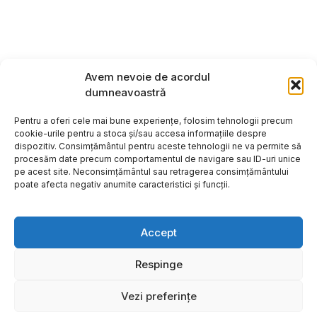
Avem nevoie de acordul
dumneavoastră
Pentru a oferi cele mai bune experiențe, folosim tehnologii precum
cookie-urile pentru a stoca și/sau accesa informațiile despre
dispozitiv. Consimțământul pentru aceste tehnologii ne va permite să
procesăm date precum comportamentul de navigare sau ID-uri unice
pe acest site. Neconsimțământul sau retragerea consimțământului
poate afecta negativ anumite caracteristici și funcții.
Accept
Respinge
Copyright ©2026
Hosting:
Vezi preferințe