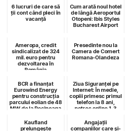
6 lucruri de care să
Cum arată noul hotel
ţii cont când pleci în
de lângă Aeroportul
vacanţă
Otopeni: Ibis Styles
Bucharest Airport
Ameropa, credit
Presedinte nou la
sindicalizat de 324
Camera de Comert
mil. euro pentru
Romana-Olandeza
dezvoltarea în
România
BCR a finanțat
Ziua Siguranței pe
Eurowind Energy
Internet: În medie,
pentru construcția
copiii primesc primul
parcului eolian de 48
telefon la 8 ani,
MW de la Pecineaga
petrec online 1-3
ore...
Kaufland
Angajații
prelungește
companiilor care și-