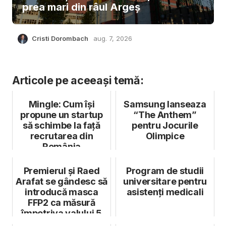
prea mari din râul Argeș
Cristi Dorombach
aug. 7, 2026
Articole pe aceeași temă:
Mingle: Cum își
Samsung lanseaza
propune un startup
“The Anthem”
să schimbe la față
pentru Jocurile
recrutarea din
Olimpice
România
Premierul și Raed
Program de studii
Arafat se gândesc să
universitare pentru
introducă masca
asistenți medicali
FFP2 ca măsură
împotriva valului 5