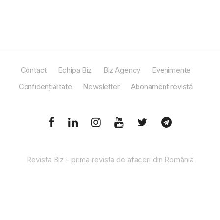
Contact
Echipa Biz
Biz Agency
Evenimente
Confidențialitate
Newsletter
Abonament revistă
Revista Biz - prima revista de afaceri din România