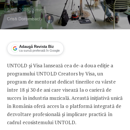
9 mai 2025
3
min
Cristi Dorombach
Adaugă Revista Biz
ca sursă preferată în Google
UNTOLD și Visa lansează cea de-a doua ediție a
UNTOLD Creators by Visa, programul pe
programului UNTOLD Creators by Visa, un
program de mentorat dedicat tinerilor cu vârste
între 18 și 30 de ani care visează la o carieră de
succes în industria muzicală. Această inițiativă unică
în România oferă acces la o platformă integrată de
dezvoltare profesională și implicare practică în
cadrul ecosistemului UNTOLD.