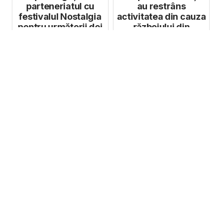
parteneriatul cu
au restrâns
festivalul Nostalgia
activitatea din cauza
pentru următorii doi
războiului din
ani
Ucraina vor avea
șoma...