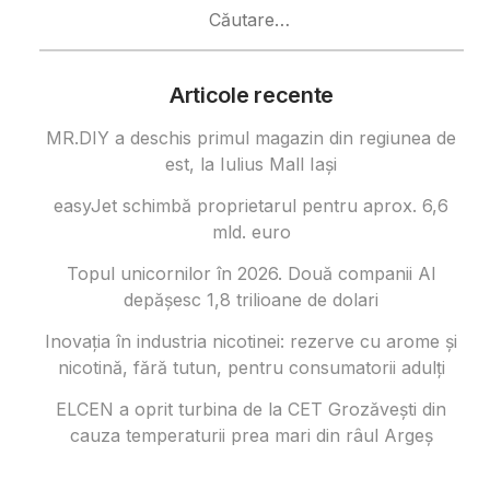
Caută
după:
Articole recente
MR.DIY a deschis primul magazin din regiunea de
est, la Iulius Mall Iași
easyJet schimbă proprietarul pentru aprox. 6,6
mld. euro
Topul unicornilor în 2026. Două companii AI
depășesc 1,8 trilioane de dolari
Inovația în industria nicotinei: rezerve cu arome și
nicotină, fără tutun, pentru consumatorii adulți
ELCEN a oprit turbina de la CET Grozăvești din
cauza temperaturii prea mari din râul Argeș