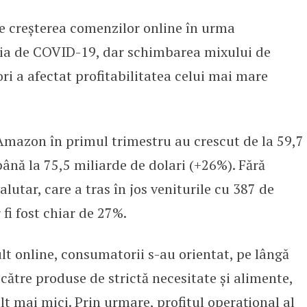
e creșterea comenzilor online în urma
scut cu 26% în primul trimestru, 
mia de COVID-19, dar schimbarea mixului de
i a afectat profitabilitatea celui mai mare
 Amazon în primul trimestru au crescut de la 59,7
până la 75,5 miliarde de dolari (+26%). Fără
alutar, care a tras în jos veniturile cu 387 de
 fi fost chiar de 27%.
t online, consumatorii s-au orientat, pe lângă
 către produse de strictă necesitate și alimente,
t mai mici. Prin urmare, profitul operațional al