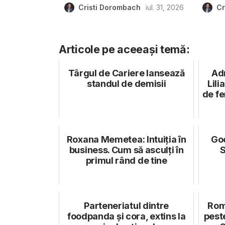
Cristi Dorombach
iul. 31, 2026
Cr
Articole pe aceeași temă:
Târgul de Cariere lansează
Ad
standul de demisii
Lil
de fe
Roxana Memetea: Intuiția în
Goo
business. Cum să asculți în
S
primul rând de tine
Parteneriatul dintre
Rom
foodpanda și cora, extins la
pest