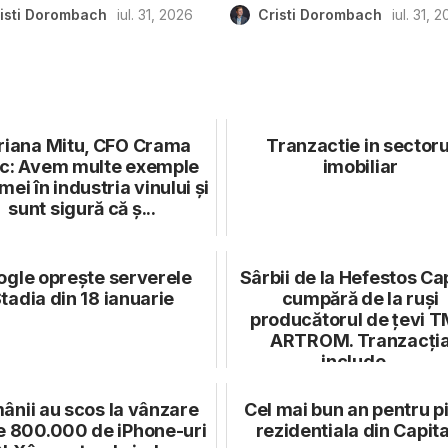
isti Dorombach
iul. 31, 2026
Cristi Dorombach
iul. 31, 
riana Mitu, CFO Crama
Tranzactie in sectoru
iac: Avem multe exemple
imobiliar
mei în industria vinului și
sunt sigură că ș...
gle oprește serverele
Sârbii de la Hefestos Cap
tadia din 18 ianuarie
cumpără de la ruși
producătorul de țevi 
ARTROM. Tranzacți
include...
ânii au scos la vânzare
Cel mai bun an pentru p
e 800.000 de iPhone-uri
rezidentiala din Capit