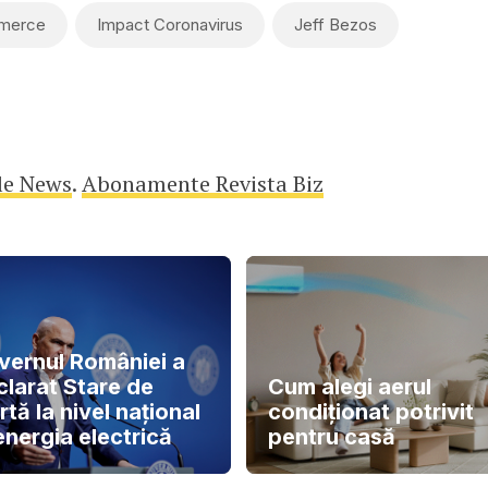
merce
Impact Coronavirus
Jeff Bezos
le News
.
Abonamente Revista Biz
vernul României a
clarat Stare de
Cum alegi aerul
rtă la nivel național
condiționat potrivit
energia electrică
pentru casă