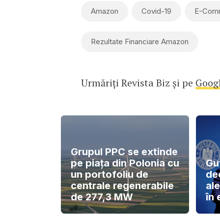
Amazon
Covid-19
E-Com
Rezultate Financiare Amazon
Urmăriți Revista Biz și pe
Goog
Grupul PPC se extinde
pe piața din Polonia cu
Gu
un portofoliu de
de
centrale regenerabile
ale
de 277,3 MW
în 