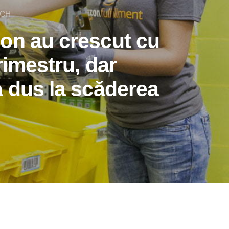
CH
on au crescut cu
rimestru, dar
a dus la scăderea