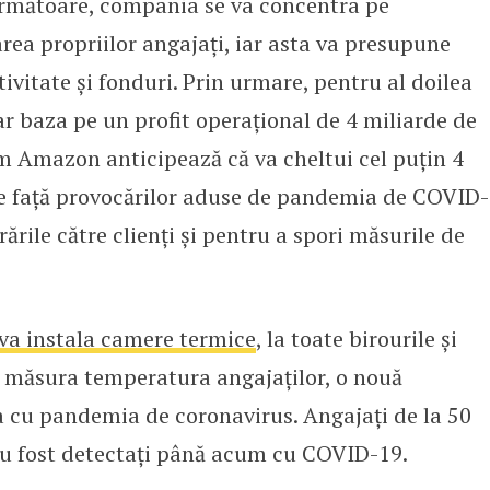
 următoare, compania se va concentra pe
area propriilor angajați, iar asta va presupune
tivitate și fonduri. Prin urmare, pentru al doilea
r baza pe un profit operațional de 4 miliarde de
um Amazon anticipează că va cheltui cel puțin 4
ce față provocărilor aduse de pandemia de COVID-
ările către clienți și pentru a spori măsurile de
va instala camere termice
, la toate birourile și
a măsura temperatura angajaților, o nouă
 cu pandemia de coronavirus. Angajați de la 50
u fost detectați până acum cu COVID-19.