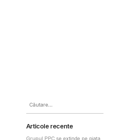
dar coronavirusul a dus la scăde
Caută
după:
Articole recente
Grupul PPC se extinde pe piața