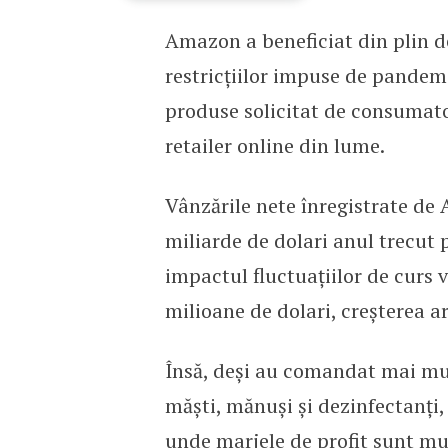
Amazon a beneficiat din plin d
Vânzările Amazon au cre
restricțiilor impuse de pande
produse solicitat de consumator
retailer online din lume.
Vânzările nete înregistrate de
miliarde de dolari anul trecut 
impactul fluctuațiilor de curs v
milioane de dolari, creșterea ar
Însă, deși au comandat mai mul
măști, mănuși și dezinfectanți,
unde marjele de profit sunt mul