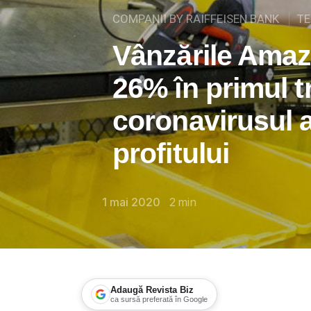
COMPANII BY RAIFFEISEN BANK
TE
Vânzările Amaz
26% în primul t
coronavirusul 
profitului
1 mai 2020
2
min
Adaugă Revista Biz
ca sursă preferată în Google