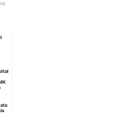
2026
l
ital
TMK
a
iata
ala