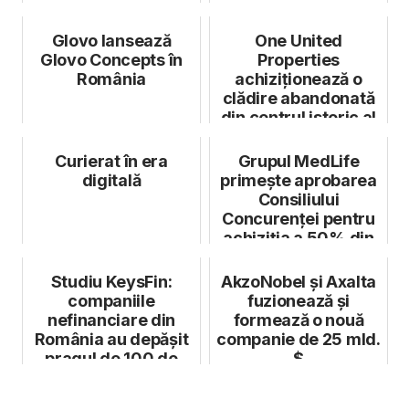
Glovo lansează
One United
Glovo Concepts în
Properties
România
achiziționează o
clădire abandonată
din centrul istoric al
Bucureștiului, care...
Curierat în era
Grupul MedLife
digitală
primește aprobarea
Consiliului
Concurenței pentru
achiziția a 50% din
acțiunile Neoli...
Studiu KeysFin:
AkzoNobel și Axalta
companiile
fuzionează și
nefinanciare din
formează o nouă
România au depășit
companie de 25 mld.
pragul de 100 de
$
miliarde de lei net ...