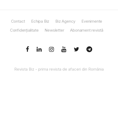
Contact
Echipa Biz
Biz Agency
Evenimente
Confidențialitate
Newsletter
Abonament revistă
Revista Biz - prima revista de afaceri din România