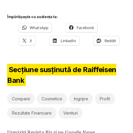
Împărtășește cu audiența ta:
WhatsApp
Facebook
X
LinkedIn
Reddit
Secțiune susținută de Raiffeisen
Bank
Companii
Cosmetice
Ingrijire
Profit
Rezultate Financiare
Venituri
Urmăriți Revista Biz și pe
Google News
.