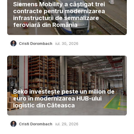
Siemens Mobility a câștigat trei
contracte pentru modernizarea
infrastructurii de semnalizare
feroviară din România
Cristi Dorombach
iul. 30, 2026
Beko investește peste un milion de
euro în modernizarea HUB-ului
logistic din Căteasca
Cristi Dorombach
iul. 29, 2026