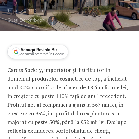
17 iun. 2026
2
min
Cristi Dorombach
Adaugă Revista Biz
ca sursă preferată în Google
Caress Society, importator și distribuitor în
Veniturile s-au dublat pentru Caress
domeniul produselor cosmetice de top, a încheiat
anul 2025 cu o cifră de afaceri de 18,5 milioane lei,
în creștere cu peste 110% față de anul precedent.
Profitul net al companiei a ajuns la 567 mii lei, în
creștere cu 33%, iar profitul din exploatare s-a
majorat cu peste 50%, până la 952 mii lei. Evoluția
reflectă extinderea portofoliului de clienți,