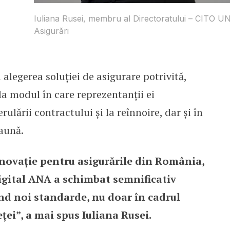
Iuliana Rusei, membru al Directoratului – CITO U
Asigurări
alegerea soluției de asigurare potrivită,
la modul în care reprezentanții ei
ulării contractului și la reînnoire, dar și în
daună.
inovație pentru asigurările din România,
igital ANA a schimbat semnificativ
ind noi standarde, nu doar în cadrul
eței”, a mai spus Iuliana Rusei.