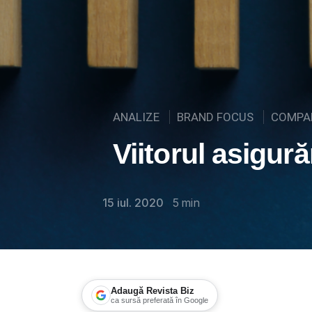
ANALIZE
BRAND FOCUS
COMPAN
Viitorul asigurăr
15 iul. 2020
5
min
Adaugă Revista Biz
ca sursă preferată în Google