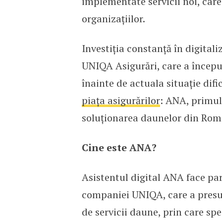
implementate servicii noi, care s
organizațiilor.
Investiția constanță în digital
UNIQA Asigurări, care a începu
înainte de actuala situație dif
piața asigurărilor
: ANA, primul 
soluționarea daunelor din Româ
Cine este ANA?
Asistentul digital ANA face par
companiei UNIQA, care a presu
de servicii daune, prin care spe