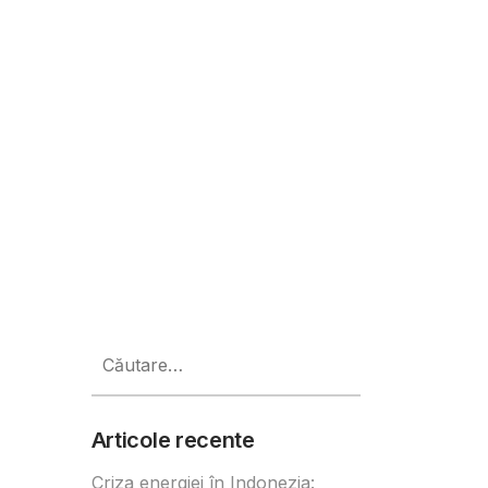
Caută
după:
Articole recente
Criza energiei în Indonezia: