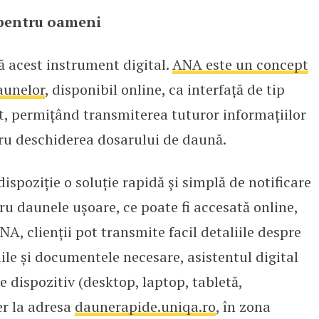
 pentru oameni
 acest instrument digital.
ANA este un concept
daunelor
, disponibil online, ca interfață de tip
sit, permițând transmiterea tuturor informațiilor
ru deschiderea dosarului de daună.
dispoziție o soluție rapidă și simplă de notificare
u daunele ușoare, ce poate fi accesată online,
A, clienții pot transmite facil detaliile despre
iile și documentele necesare, asistentul digital
ce dispozitiv (desktop, laptop, tabletă,
er la adresa
daunerapide.uniqa.ro
, în zona