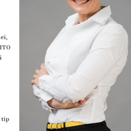
ei,
CITO
i
e
 tip