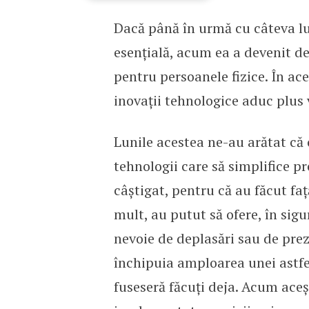
Dacă până în urmă cu câteva lu
Viitorul asigurărilor digi
esențială, acum ea a devenit de
pentru persoanele fizice. În aces
inovații tehnologice aduc plus 
Lunile acestea ne-au arătat că o
tehnologii care să simplifice 
câștigat, pentru că au făcut față
mult, au putut să ofere, în sigur
nevoie de deplasări sau de prez
închipuia amploarea unei astfel 
fuseseră făcuți deja. Acum aceșt