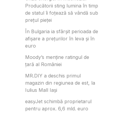
Producătorii sting lumina în timp
de statul îi foțează să vândă sub
prețul pieței
În Bulgaria ia sfârşit perioada de
afișare a prețurilor în ​​leva și în
euro
Moody’s menține ratingul de
țară al României
MR.DIY a deschis primul
magazin din regiunea de est, la
Iulius Mall Iași
easyJet schimbă proprietarul
pentru aprox. 6,6 mld. euro