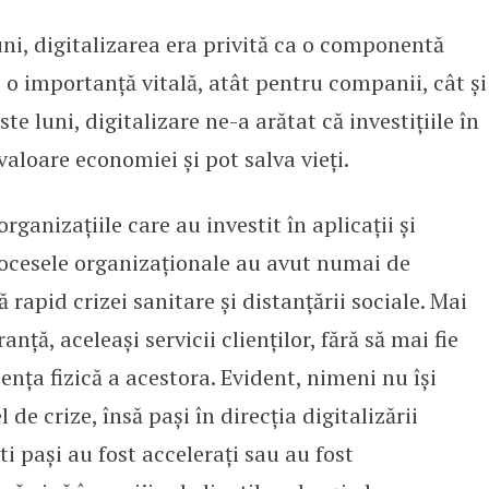
ni, digitalizarea era privită ca o componentă
tale
 o importanță vitală, atât pentru companii, cât și
te luni, digitalizare ne-a arătat că investițiile în
valoare economiei și pot salva vieți.
rganizațiile care au investit în aplicații și
procesele organizaționale au avut numai de
 rapid crizei sanitare și distanțării sociale. Mai
anță, aceleași servicii clienților, fără să mai fie
ența fizică a acestora. Evident, nimeni nu își
de crize, însă pași în direcția digitalizării
i pași au fost accelerați sau au fost