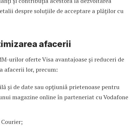
ianți și contribuția acestora la dezvoltarea
etalii despre soluțiile de acceptare a plăților cu
imizarea afacerii
M-urilor oferte Visa avantajoase și reduceri de
 afacerii lor, precum:
ilă și de date sau opțiuniâ prietenoase pentru
 unui magazine online în parteneriat cu Vodafone
 Courier;