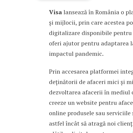
Visa
lansează în România o pla
Visa lansează o platfor
și mijlocii, prin care acestea p
digitalizare disponibile pentru a
oferi ajutor pentru adaptarea 
impactul pandemic.
Prin accesarea platformei inte
deținătorii de afaceri mici și m
dezvoltarea afacerii în mediul 
creeze un website pentru afacer
online produsele sau serviciile
astfel încât să atragă noi clien