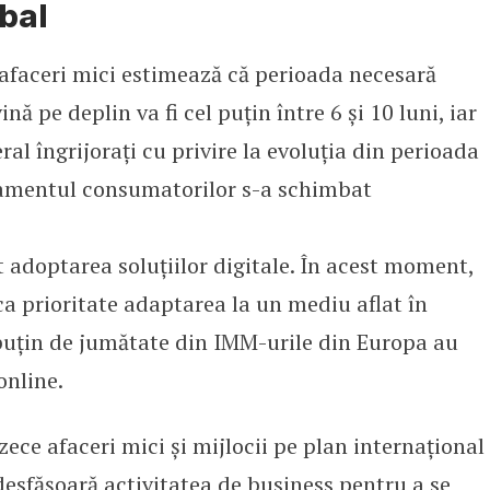
obal
e afaceri mici estimează că perioada necesară
ină pe deplin va fi cel puțin între 6 și 10 luni, iar
al îngrijorați cu privire la evoluția din perioada
amentul consumatorilor s-a schimbat
 adoptarea soluțiilor digitale. În acest moment,
 ca prioritate adaptarea la un mediu aflat în
puțin de jumătate din IMM-urile din Europa au
online.
 zece afaceri mici și mijlocii pe plan internațional
esfășoară activitatea de business pentru a se