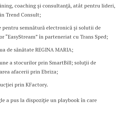
ning, coaching și consultanță, atât pentru lideri,
rin Trend Consult;
te pentru semnătură electronică și solutii de
 “EasyStream” în parteneriat cu Trans Sped;
eaua de sănătate REGINA MARIA;
iune a stocurilor prin SmartBill; soluții de
rea afacerii prin Ebriza;
ucției prin KFactory.
e a pus la dispoziție un playbook în care