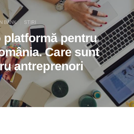
EN BANK
STIRI
o platformă pentru
România. Care sunt
tru antreprenori