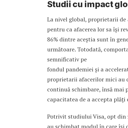
Studii cu impact gl
La nivel global, proprietarii d
pentru ca afacerea lor sa își rev
86% dintre aceștia sunt în gener
următoare. Totodată, comport
semnificativ pe
fondul pandemiei și a accelerat
proprietarii afacerilor mici au
continuă schimbare, însă mai 
capacitatea de a accepta plăți 
Potrivit studiului Visa, opt din
au schimbat modul în care își d