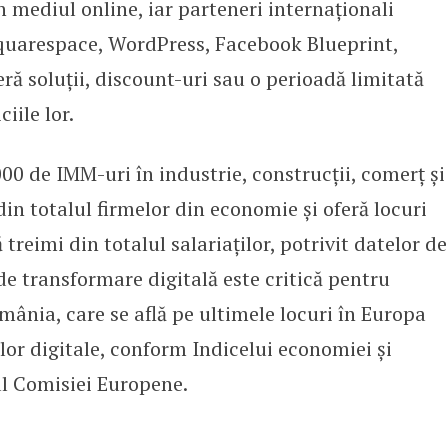
n mediul online, iar parteneri internaționali
quarespace, WordPress, Facebook Blueprint,
ră soluții, discount-uri sau o perioadă limitată
iile lor.
0 de IMM-uri în industrie, construcții, comerț și
din totalul firmelor din economie și oferă locuri
eimi din totalul salariaților, potrivit datelor de
e transformare digitală este critică pentru
omânia, care se află pe ultimele locuri în Europa
ilor digitale, conform Indicelui economiei și
 al Comisiei Europene.