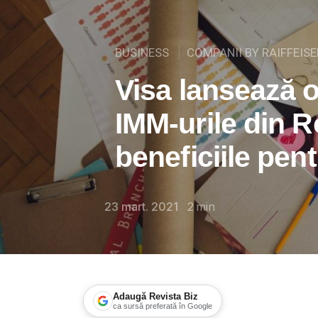
BUSINESS
COMPANII BY RAIFFEIS
Visa lansează 
IMM-urile din 
beneficiile pen
23 mart. 2021
2
min
Adaugă Revista Biz
ca sursă preferată în Google