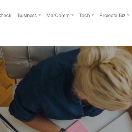
 Check
Business
MarComm
Tech
Proiecte Biz