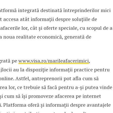
tformă integrată destinată întreprinderilor mici
mă pentru IMM-urile din România.
ot accesa atât informații despre soluțiile de
facerile lor, cât și oferte speciale, cu scopul de a
la noua realitate economică, generată de
grată pe
www.visa.ro/marileafacerimici
,
ijlocii au la dispoziție informații practice pentru
online. Astfel, antreprenorii pot afla cum să
ea lor, ce trebuie să facă pentru a-și putea vinde
 și cum să își promoveze afacerea pe internet
ți. Platforma oferă și informații despre avantajele