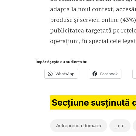
adapta la noul context, accesâ
produse și servicii online (43%)
publicitatea targetată pe rețel
operațiuni, în special cele lega
Împărtășește cu audiența ta:
WhatsApp
Facebook
Secțiune susținută 
Antreprenori Romania
Imm