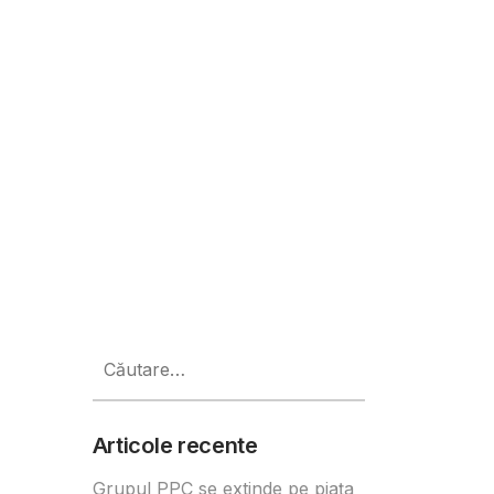
 Care sunt beneficiile pentru ant
Caută
după:
Articole recente
Grupul PPC se extinde pe piața