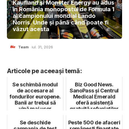
Kaufland și Monster Energy au adus
în România monopostul de Formula 1
al campionului mondial Lando
Norris. Unde și până când poate fi
văzut acesta
Team
iul. 31, 2026
Articole pe aceeași temă:
Se schimbă modul
Biz Good News.
de accesare al
SanoPass și Centrul
fondurilor europene.
Medical Emerald
Banii ar trebui să
oferă asistență
vină mai ușor
gratuită refugiaților
ucraineni
Se deschide
Peste 500 de afaceri
campania de test
românești finanțate