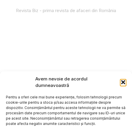
Revista Biz - prima revista de afaceri din România
Avem nevoie de acordul
dumneavoastră
Pentru a oferi cele mai bune experiențe, folosim tehnologii precum
cookie-urile pentru a stoca și/sau accesa informațiile despre
dispozitiv. Consimțământul pentru aceste tehnologii ne va permite să
procesăm date precum comportamentul de navigare sau ID-uri unice
pe acest site. Neconsimțământul sau retragerea consimțământului
poate afecta negativ anumite caracteristici și funcții.