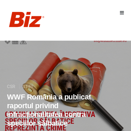
CSR
STIRI
WWF România a publicat
raportul privind
infracționalitatea contra
speciilor sălbatice