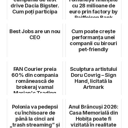
drive Dacia Bigster.
cu 28 milioane de
Cum poți participa
euro prin factory by
Raiffeisen Bank
Best Jobs are un nou
Cum poate crește
CEO
performanța unei
companii cu birouri
pet-friendly
FAN Courier preia
Sculptura artistului
60% din compania
Doru Covrig – Sign
românească de
Hand, licitată la
brokeraj vamal
Artmark
Marian's Trading
Polonia va pedepsi
Anul Brâncuși 2026:
cu închisoare de
Casa Memorială din
până la cinci ani
Hobița poate fi
„trash streaming” și
vizitată în realitate