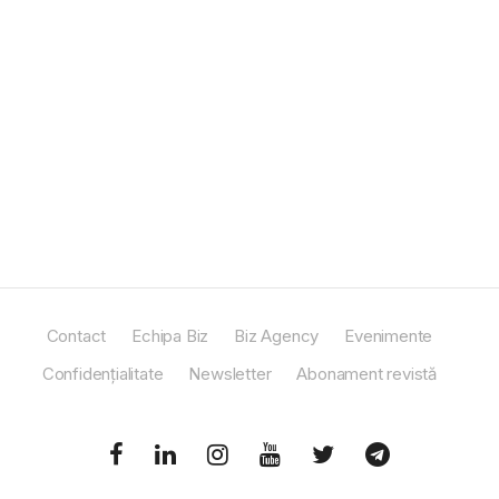
Contact
Echipa Biz
Biz Agency
Evenimente
Confidențialitate
Newsletter
Abonament revistă