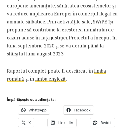
europene amenințate, sănătatea ecosistemelor și
va reduce implicarea Europei în comerțul ilegal cu
animale sălbatice. Prin activitățile sale, SWiPE își
propune să contribuie la creșterea numărului de
cazuri aduse în fața justiției. Proiectul a început în
luna septembrie 2020 și se va derula până la
sfârșitul lunii august 2023.
Raportul complet poate fi descărcat în
limba
română
și în
limba engleză
.
Împărtășește cu audiența ta:
WhatsApp
Facebook
X
LinkedIn
Reddit