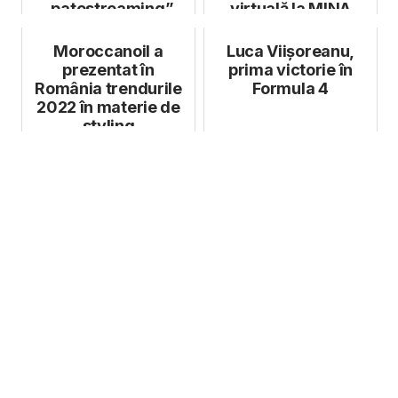
„patostreaming”
virtuală la MINA
Moroccanoil a
Luca Viișoreanu,
prezentat în
prima victorie în
România trendurile
Formula 4
2022 în materie de
styling