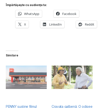
Împărtășește cu audiența ta:
WhatsApp
Facebook
X
LinkedIn
Reddit
Similare
PENNY susține filmul
Cravata galbenă: O odisee