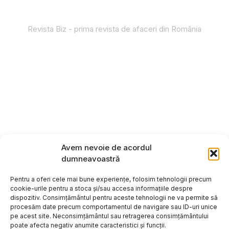
Revista Biz - prima revista de afaceri din România
Avem nevoie de acordul
dumneavoastră
Pentru a oferi cele mai bune experiențe, folosim tehnologii precum
cookie-urile pentru a stoca și/sau accesa informațiile despre
dispozitiv. Consimțământul pentru aceste tehnologii ne va permite să
procesăm date precum comportamentul de navigare sau ID-uri unice
pe acest site. Neconsimțământul sau retragerea consimțământului
poate afecta negativ anumite caracteristici și funcții.