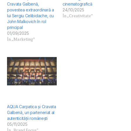
Cravata Galbenă,
cinematografică
povestea extraordinară a
24/10/2025
În „Creativitate”
lui Sergiu Celibidache, cu
John Malkovich în rol
principal
01/09/2025
În „Marketing”
AQUA Carpatica și Cravata
Galbenă, un parteneriat al
autenticității românești
05/11/2025
În „Brand Focus”