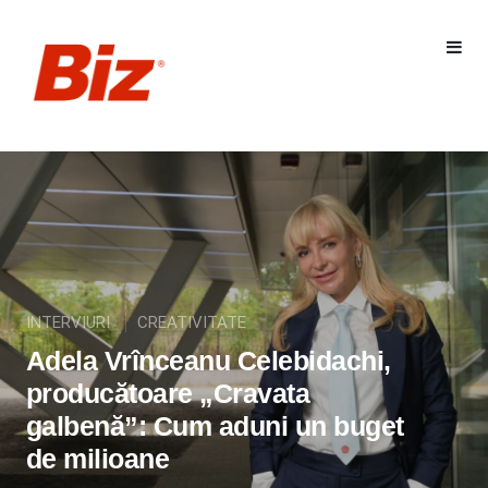
INTERVIURI
CREATIVITATE
Adela Vrînceanu Celebidachi,
producătoare „Cravata
galbenă”: Cum aduni un buget
de milioane