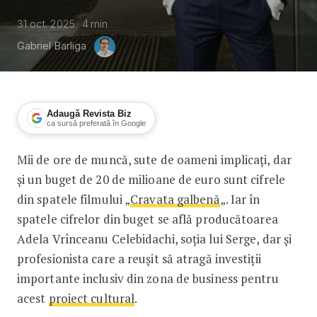
31 oct. 2025
4
min
Gabriel Barliga
Adaugă Revista Biz
ca sursă preferată în Google
Mii de ore de muncă, sute de oameni implicați, dar
Adela Vrînceanu Celebidachi, produc
și un buget de 20 de milioane de euro sunt cifrele
din spatele filmului „
Cravata galbenă
„. Iar în
spatele cifrelor din buget se află producătoarea
Adela Vrînceanu Celebidachi, soția lui Serge, dar și
profesionista care a reușit să atragă investiții
importante inclusiv din zona de business pentru
acest
proiect cultural
.