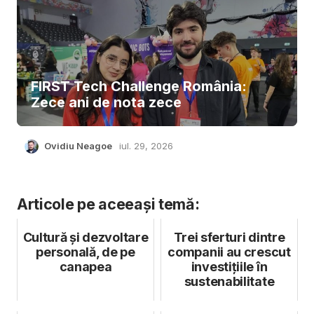
FIRST Tech Challenge România:
Zece ani de nota zece
Ovidiu Neagoe
iul. 29, 2026
Articole pe aceeași temă:
Cultură și dezvoltare
Trei sferturi dintre
personală, de pe
companii au crescut
canapea
investițiile în
sustenabilitate