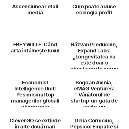
Ascensiunea retail
Cum poate aduce
media
ecologia profit
FREYWILLE: Când
Răzvan Preduchin,
arta întâlnește luxul
Expand Labs:
„Longevitatea nu
este doar o
chestiune de noroc
sau de genetică, ci
o...
Economist
Bogdan Axinia,
Intelligence Unit:
eMAG Ventures:
Pesimismul top
Vânătorul de
managerilor globali
startup-uri gata de
atinge cote
scale-up
alarmante
CleverGO se extinde
Delia Corniciuc,
în alte două mari
Pepsico: Empatie și