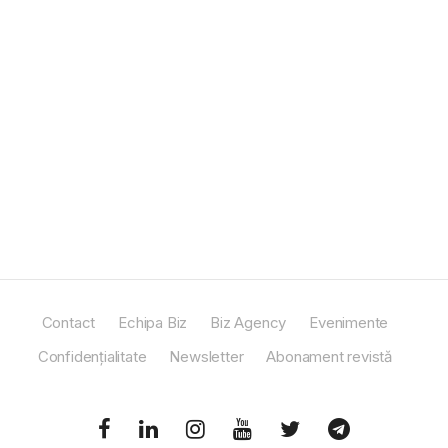
Contact
Echipa Biz
Biz Agency
Evenimente
Confidențialitate
Newsletter
Abonament revistă