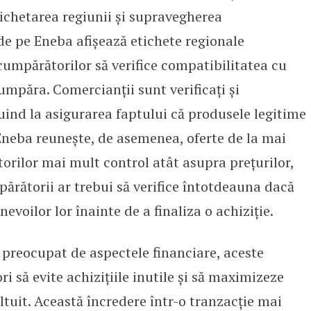
tichetarea regiunii și supravegherea
 de pe Eneba afișează etichete regionale
cumpărătorilor să verifice compatibilitatea cu
umpăra. Comercianții sunt verificați și
uind la asigurarea faptului că produsele legitime
Eneba reunește, de asemenea, oferte de la mai
torilor mai mult control atât asupra prețurilor,
părătorii ar trebui să verifice întotdeauna dacă
nevoilor lor înainte de a finaliza o achiziție.
preocupat de aspectele financiare, aceste
i să evite achizițiile inutile și să maximizeze
tuit. Această încredere într-o tranzacție mai