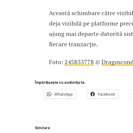
Această schimbare către vizibil
deja vizibilă pe platforme pre
ajung mai departe datorită sist
fiecare tranzacție.
Foto:
245833778
©
Dragoscond
Împărtășește cu audiența ta:
WhatsApp
Facebook
Similare