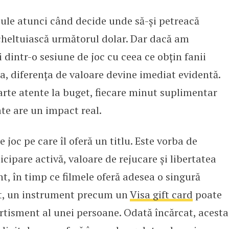
cule atunci când decide unde să-și petreacă
care jucătorii se bucură de mai m
cheltuiască următorul dolar. Dar dacă am
 dintr-o sesiune de joc cu ceea ce obțin fanii
ma, diferența de valoare devine imediat evidentă.
arte atente la buget, fiecare minut suplimentar
ate are un impact real.
joc pe care îl oferă un titlu. Este vorba de
ticipare activă, valoare de rejucare și libertatea
nt, în timp ce filmele oferă adesea o singură
ext, un instrument precum un
Visa gift card
poate
rtisment al unei persoane. Odată încărcat, acesta