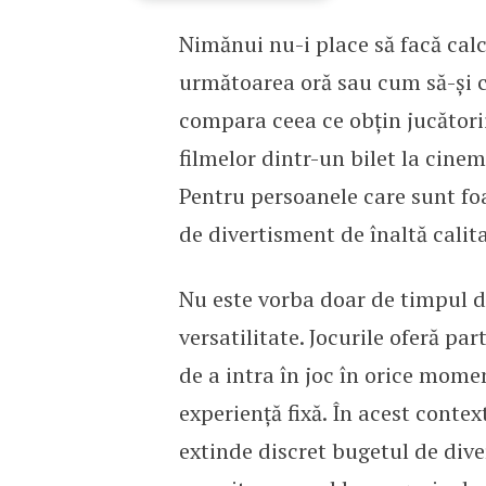
Nimănui nu-i place să facă cal
Adevăratul motiv pentru 
următoarea oră sau cum să-și 
compara ceea ce obțin jucătorii
filmelor dintr-un bilet la cine
Pentru persoanele care sunt fo
de divertisment de înaltă calit
Nu este vorba doar de timpul de 
versatilitate. Jocurile oferă par
de a intra în joc în orice mome
experiență fixă. În acest cont
extinde discret bugetul de dive