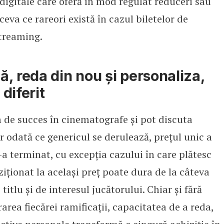
digitale care oferă în mod regulat reduceri sau
ceva ce rareori există în cazul biletelor de
treaming.
, reda din nou și personaliza,
diferit
m de succes în cinematografe și pot discuta
r odată ce genericul se derulează, prețul unic a
s-a terminat, cu excepția cazului în care plătesc
ziționat la același preț poate dura de la câteva
 titlu și de interesul jucătorului. Chiar și fără
area fiecărei ramificații, capacitatea de a reda,