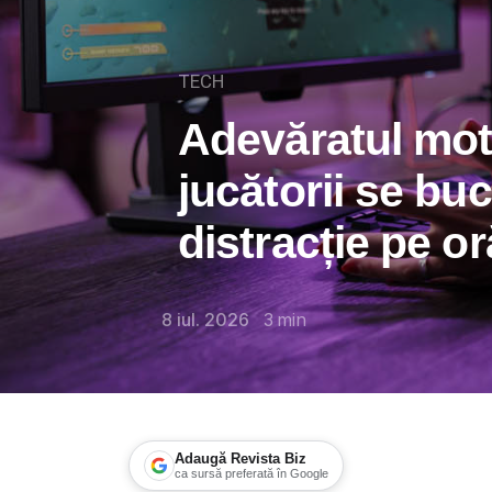
TECH
Adevăratul mot
jucătorii se bu
distracție pe or
8 iul. 2026
3
min
Adaugă Revista Biz
ca sursă preferată în Google