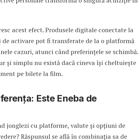
ective personale transformă o singură achiziție în
resc acest efect. Produsele digitale conectate la
 de activare pot fi transferate de la o platformă
unele cazuri, atunci când preferințele se schimbă.
ur și simplu nu există dacă cineva își cheltuiește
ent pe bilete la film.
ferența: Este Eneba de
 jonglezi cu platforme, valute și opțiuni de
redere? Răspunsul se află în combinația sa de