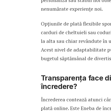
personaliza sau stabili noi obi
nenumărate experiențe noi.
Opțiunile de plată flexibile spo
carduri de cheltuieli sau coduri
la alta sau chiar revândute în 
Acest nivel de adaptabilitate p
bugetul săptămânal de divertism
Transparența face di
încredere?
Încrederea contează atunci când
plată online. Este Eneba de înc