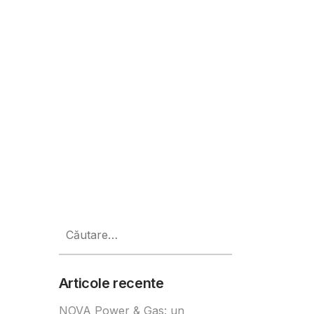
ultă distracție pe oră decât fanii
Caută
după:
Articole recente
NOVA Power & Gas: un