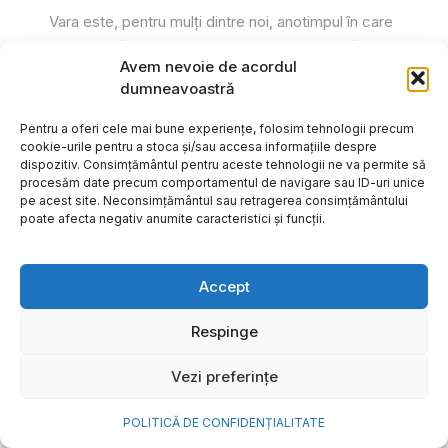
Vara este, pentru mulți dintre noi, anotimpul în care
se întâmplă cele mai importante lucruri. Plecăm în
Avem nevoie de acordul
vacanțe pe care le planificăm luni...
dumneavoastră
Cristiana Todiresei
Pentru a oferi cele mai bune experiențe, folosim tehnologii precum
cookie-urile pentru a stoca și/sau accesa informațiile despre
dispozitiv. Consimțământul pentru aceste tehnologii ne va permite să
procesăm date precum comportamentul de navigare sau ID-uri unice
pe acest site. Neconsimțământul sau retragerea consimțământului
poate afecta negativ anumite caracteristici și funcții.
Accept
Respinge
Vezi preferințe
POLITICĂ DE CONFIDENȚIALITATE
NOVA Power & Gas: un program