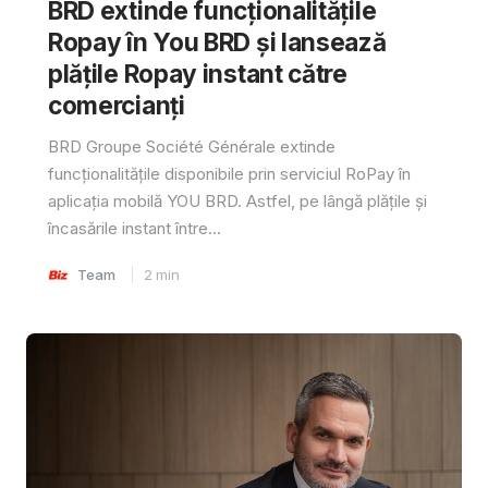
BRD extinde funcționalitățile
Ropay în You BRD și lansează
plățile Ropay instant către
comercianți
BRD Groupe Société Générale extinde
funcționalitățile disponibile prin serviciul RoPay în
aplicația mobilă YOU BRD. Astfel, pe lângă plățile și
încasările instant între...
Team
2
min