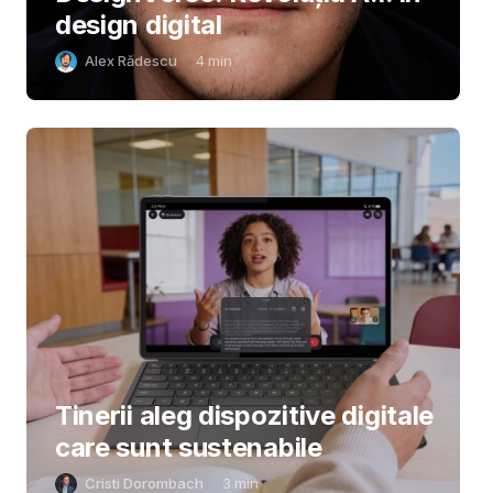
design digital
Alex Rădescu
4
min
Tinerii aleg dispozitive digitale
care sunt sustenabile
Cristi Dorombach
3
min