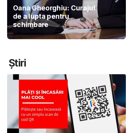
Oana Gheorghiu: Curajul
de a lupta pentru
schimbare
Știri