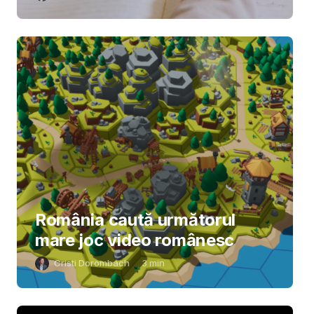
România caută următorul
mare joc video românesc
Cristi Dorombach
3
min