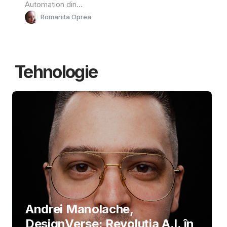
Automation din...
Romanita Oprea
Tehnologie
Andrei Manolache,
DesignVerse: Revoluția A.I. în