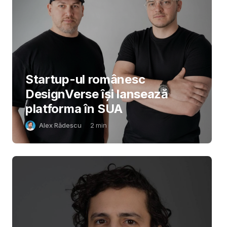
Startup-ul românesc
DesignVerse își lansează
platforma în SUA
Alex Rădescu
2
min