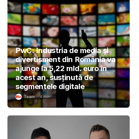
PwC: Industria de media și
divertisment din România va
ajunge la 5,22 mld. euro în
acest an, susținută de
segmentele digitale
Team
4
min