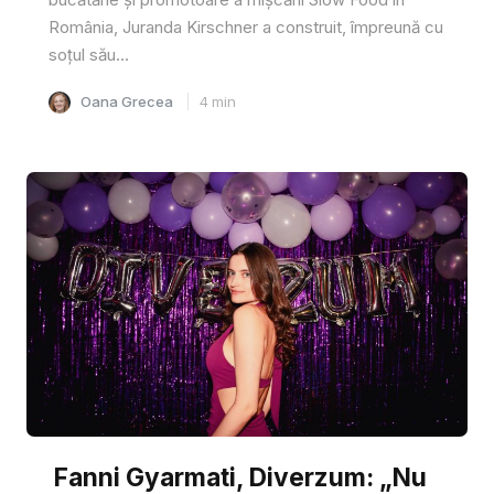
România, Juranda Kirschner a construit, împreună cu
soțul său...
Oana Grecea
4
min
Fanni Gyarmati, Diverzum: „Nu