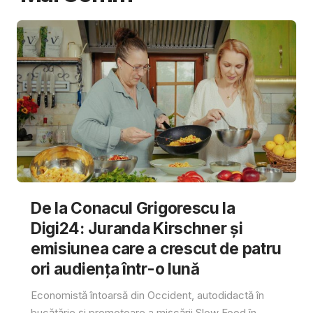
De la Conacul Grigorescu la
Digi24: Juranda Kirschner și
emisiunea care a crescut de patru
ori audiența într-o lună
Economistă întoarsă din Occident, autodidactă în
bucătărie și promotoare a mișcării Slow Food în