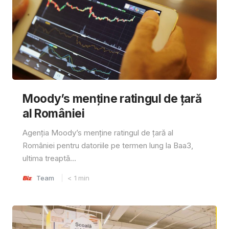
Moody’s menține ratingul de țară
al României
Agenția Moody’s menține ratingul de țară al
României pentru datoriile pe termen lung la Baa3,
ultima treaptă...
Team
< 1
min