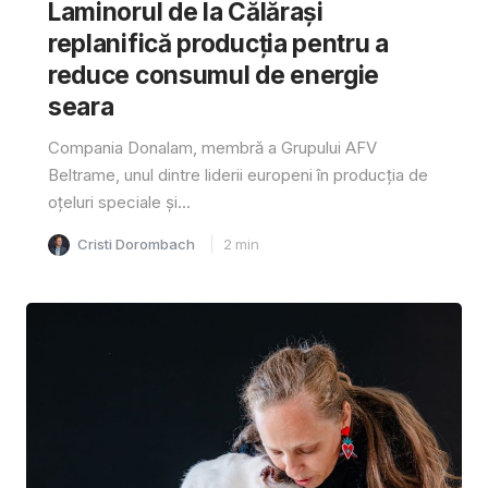
Laminorul de la Călărași
replanifică producția pentru a
reduce consumul de energie
seara
Compania Donalam, membră a Grupului AFV
Beltrame, unul dintre liderii europeni în producția de
oțeluri speciale și...
Cristi Dorombach
2
min