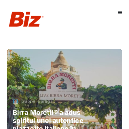
Gabriel Barliga
Birra Moretti® a adus
spiritul unei autentice
piazzette italiene în