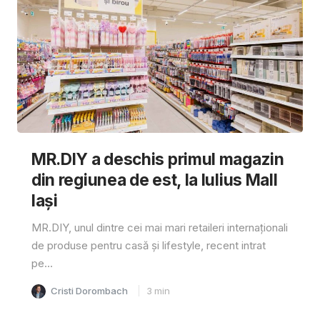
MR.DIY a deschis primul magazin
din regiunea de est, la Iulius Mall
Iași
MR.DIY, unul dintre cei mai mari retaileri internaționali
de produse pentru casă și lifestyle, recent intrat
pe...
Cristi Dorombach
3
min