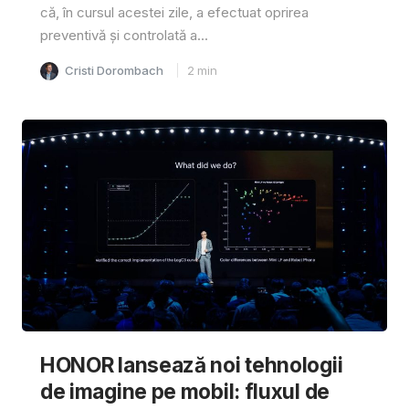
că, în cursul acestei zile, a efectuat oprirea
preventivă și controlată a...
Cristi Dorombach
2
min
HONOR lansează noi tehnologii
de imagine pe mobil: fluxul de