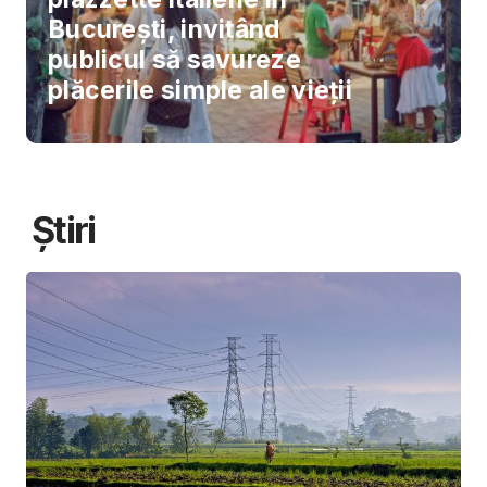
București, invitând
publicul să savureze
plăcerile simple ale vieții
Știri