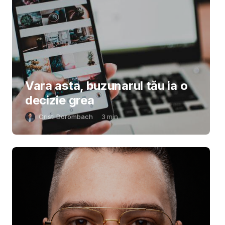
Vara asta, buzunarul tău ia o
decizie grea
Cristi Dorombach
3
min