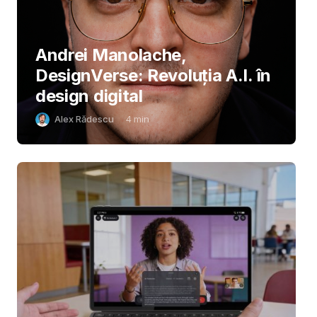
Andrei Manolache,
DesignVerse: Revoluția A.I. în
design digital
Alex Rădescu
4
min