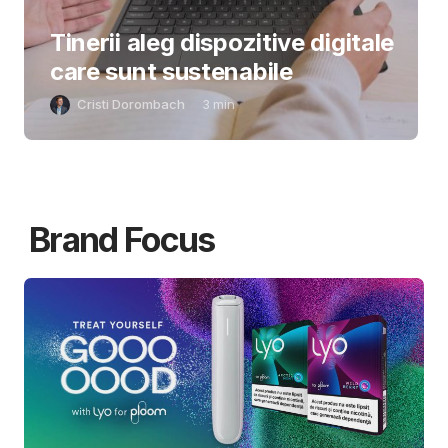
Tinerii aleg dispozitive digitale
care sunt sustenabile
Cristi Dorombach
3
min
Brand Focus