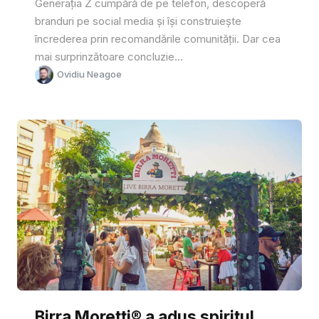
Generația Z cumpără de pe telefon, descoperă
branduri pe social media și își construiește
încrederea prin recomandările comunității. Dar cea
mai surprinzătoare concluzie...
Ovidiu Neagoe
Birra Moretti® a adus spiritul