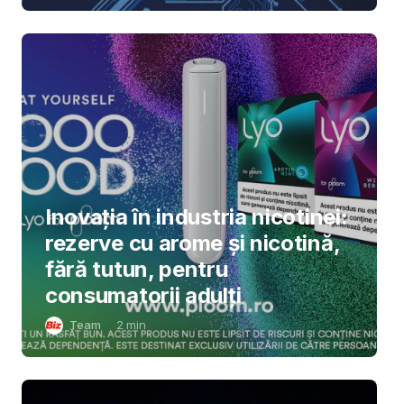
Inovația în industria nicotinei:
rezerve cu arome și nicotină,
fără tutun, pentru
consumatorii adulți
Team
2
min