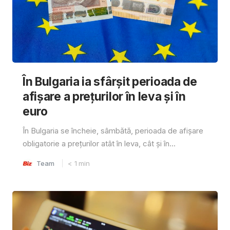
În Bulgaria ia sfârşit perioada de
afișare a prețurilor în ​​leva și în
euro
În Bulgaria se încheie, sâmbătă, perioada de afișare
obligatorie a prețurilor atât în ​​leva, cât și în...
Team
< 1
min