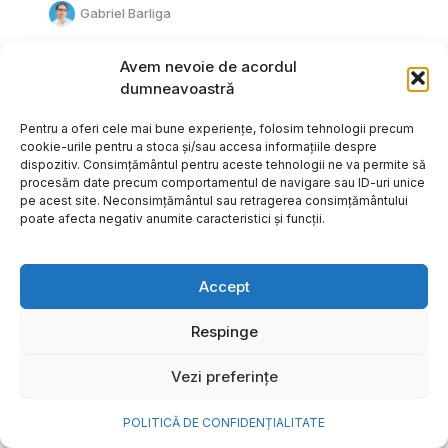
Gabriel Barliga
Avem nevoie de acordul
dumneavoastră
Pentru a oferi cele mai bune experiențe, folosim tehnologii precum
cookie-urile pentru a stoca și/sau accesa informațiile despre
dispozitiv. Consimțământul pentru aceste tehnologii ne va permite să
procesăm date precum comportamentul de navigare sau ID-uri unice
pe acest site. Neconsimțământul sau retragerea consimțământului
poate afecta negativ anumite caracteristici și funcții.
Accept
Respinge
Cum transformi cele mai
Vezi preferințe
frumoase amintiri ale verii într-
o bijuterie Pandora pe care o
POLITICĂ DE CONFIDENȚIALITATE
porți zi de zi