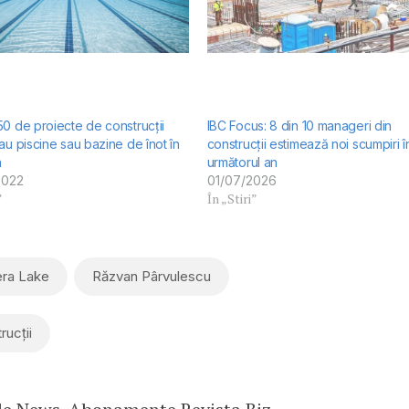
0 de proiecte de construcții
IBC Focus: 8 din 10 manageri din
au piscine sau bazine de înot în
construcții estimează noi scumpiri î
a
următorul an
2022
01/07/2026
”
În „Stiri”
era Lake
Răzvan Pârvulescu
rucții