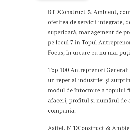
BTDConstruct & Ambient, compa
BTDConstruct & Ambient,
oferirea de servicii integrate, d
superioară, management de proi
pe locul 7 în Topul Antreprenor
Focus, în urcare cu nu mai puți
Top 100 Antreprenori Generali î
un reper al industriei și surpr
modul de întocmire a topului fii
afaceri, profitul și numărul de 
compania.
Astfel, BTDConstruct & Ambient