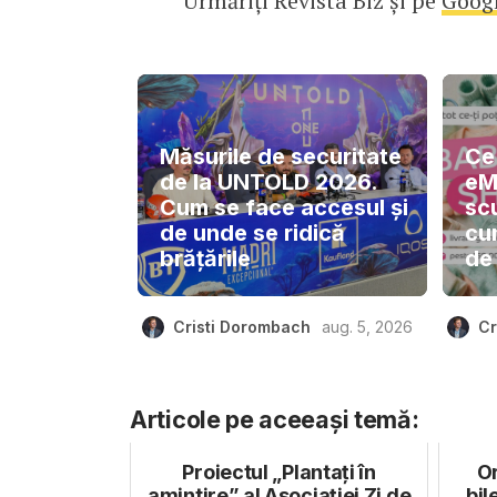
Urmăriți Revista Biz și pe
Goog
Măsurile de securitate
Ce
de la UNTOLD 2026.
eM
Cum se face accesul și
sc
de unde se ridică
cu
brățările
de
Cristi Dorombach
aug. 5, 2026
Cr
Articole pe aceeași temă:
Proiectul „Plantați în
Or
amintire” al Asociației Zi de
bil