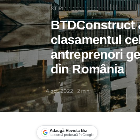
STIRI
BTDConstruct &
clasamentul ce
antreprenori ge
din România
4 oct. 2022
2
min
Adaugă Revista Biz
ca sursă preferată în Google