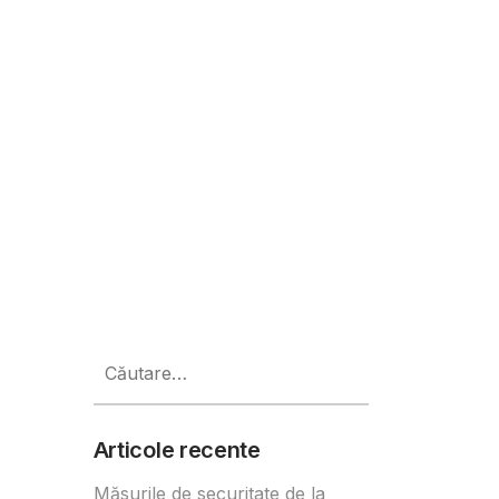
0 antreprenori generali în constr
Caută
după:
Articole recente
Măsurile de securitate de la