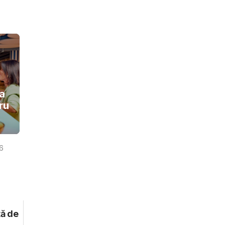
a
ru
26
tă de