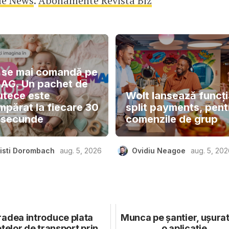
le News
.
Abonamente Revista Biz
 se mai comandă pe
AG. Un pachet de
utece este
Wolt lansează funcți
mpărat la fiecare 30
split payments, pent
 secunde
comenzile de grup
isti Dorombach
aug. 5, 2026
Ovidiu Neagoe
aug. 5, 20
adea introduce plata
Munca pe șantier, ușura
etelor de transport prin
o aplicație