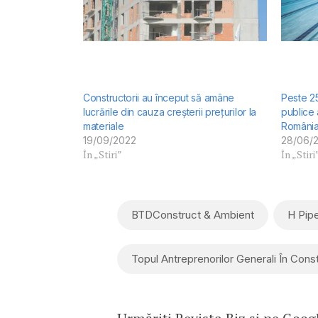
Constructorii au început să amâne
Peste 25
lucrările din cauza creșterii prețurilor la
publice 
materiale
Români
19/09/2022
28/06/
În „Stiri”
În „Stiri
BTDConstruct & Ambient
H Pip
Topul Antreprenorilor Generali În Const