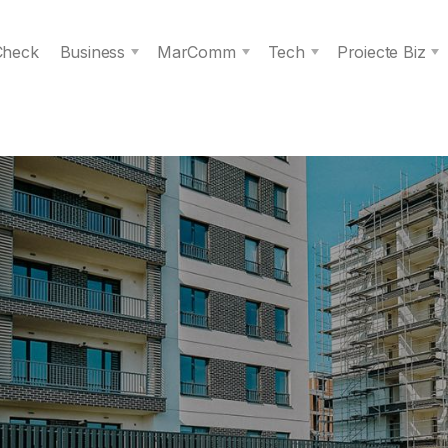
 Check
Business
MarComm
Tech
Proiecte Biz