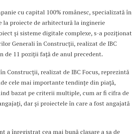
nie cu capital 100% românesc, specializată în
 în clasamentul celor mai buni 1
e la proiecte de arhitectură la inginerie
ect și sisteme digitale complexe, s-a poziționat
ilor Generali în Construcții, realizat de IBC
n de 11 poziții față de anul precedent.
n Construcții, realizat de IBC Focus, reprezintă
inde cele mai importante tendințe din piață,
nd bazat pe criterii multiple, cum ar fi cifra de
angajați, dar și proiectele în care a fost angajată
 a înregistrat cea mai bună clasare a sa de