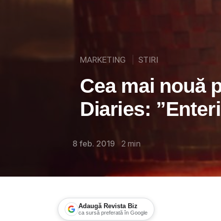
MARKETING
STIRI
Cea mai nouă p
Diaries: ”Enter
8 feb. 2019
2
min
Adaugă Revista Biz
ca sursă preferată în Google