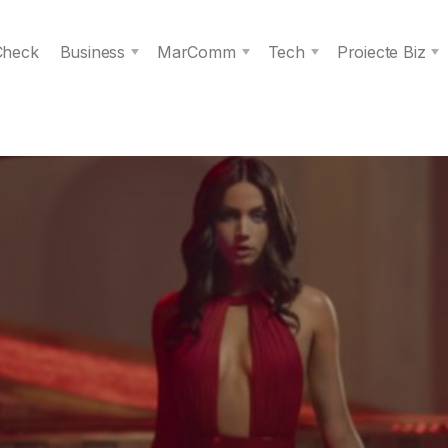
 Check
Business
MarComm
Tech
Proiecte Biz