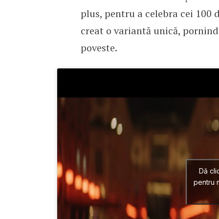
plus, pentru a celebra cei 100
creat o variantă unică, pornind 
poveste.
Dă cli
pentru m