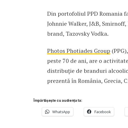
Din portofoliul PPD Romania fa
Johnnie Walker, J&B, Smirnoff,
brand, Tazovsky Vodka.
Photos Photiades Group
(PPG),
peste 70 de ani, are o activita
distribuție de branduri alcool
prezentă în România, Grecia, Ci
Împărtășește cu audiența ta:
WhatsApp
Facebook