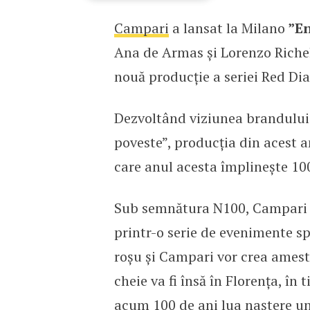
Campari
a lansat la Milano
”En
Cea mai nouă producție 
Ana de Armas și Lorenzo Richel
nouă producție a seriei Red Dia
Dezvoltând viziunea brandului 
poveste”, producția din acest a
care anul acesta împlinește 100
Sub semnătura N100, Campari v
printr-o serie de evenimente sp
roșu și Campari vor crea amest
cheie va fi însă în Florența, î
acum 100 de ani lua naștere unu