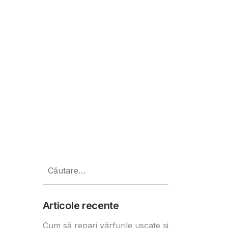
Caută
după:
Articole recente
Cum să repari vârfurile uscate și