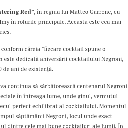
tering Red”
, în regiua lui Matteo Garrone, cu
Red Diaries: ”Entering Red”
my în rolurile principale. Aceasta este cea mai
ries.
conform căreia ”fiecare cocktail spune o
n este dedicată aniversării cocktailului Negroni,
 de ani de existență.
a continua să sărbătorească centenarul Negroni
eciale în întreaga lume, unde ginul, vermutul
ecul perfect echilibrat al cocktailului. Momentul
n timpul săptămânii Negroni, locul unde exact
l dintre cele mai bune cocktailuri ale lumii. În