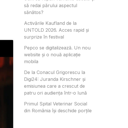
să redai părului aspectul
sănătos?
Activările Kaufland de la
UNTOLD 2026. Acces rapid și
surprize în festival
Pepco se digitalizează. Un nou
website și o nouă aplicație
mobila
De la Conacul Grigorescu la
Digi24: Juranda Kirschner și
emisiunea care a crescut de
patru ori audiența într-o lună
Primul Spital Veterinar Social
din România își deschide porțile