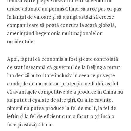
redusă către piețele dezvoltate. Însă veniturile
uriașe adunate au permis Chinei să urce pas cu pas
în lanțul de valoare și să ajungă astăzi să creeze
companii care să poată concura la scară globală,
amenințând hegemonia multinaționalelor
occidentale.
Apoi, faptul că economia a fost și este controlată
de stat înseamnă că guvernul de la Beijing a putut
lua decizii autoritare inclusiv în ceea ce privește
condițiile de muncă sau protecția mediului, astfel
că avantajele competitive de a produce în China nu
au putut fi egalate de alte țări. Cu alte cuvinte,
nimeni nu putea produce la fel de mult, la fel de
ieftin și la fel de eficient cum a făcut-o (și încă o
face și astăzi) China.