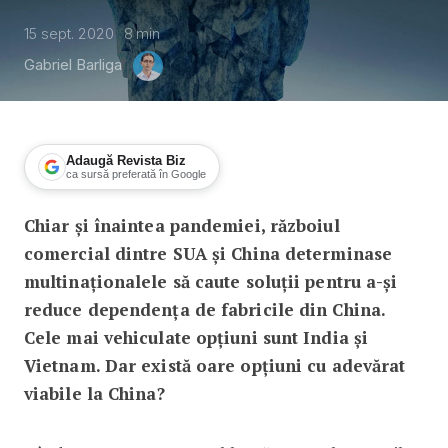
15 sept. 2020
8
min
Gabriel Barliga
Adaugă Revista Biz
ca sursă preferată în Google
Chiar și înaintea pandemiei, războiul
Cine ar putea prelua rolul Chinei de fa
comercial dintre SUA și China determinase
multinaționalele să caute soluții pentru a-și
reduce dependența de fabricile din China.
Cele mai vehiculate opțiuni sunt India și
Vietnam. Dar există oare opțiuni cu adevărat
viabile la China?