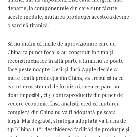
departe, la componentele din care sunt făcute
aceste mo­dule, mutarea producției acestora devine
o sar­cină titanică.
Să nu uităm că liniile de aprovizionare care au
China ca punct focal s-au construit în timp și
reconstrucția lor în altă parte a lumii nu se poate
face peste noapte. Deci, și dacă Apple decide să
mute toată producția din China, va trebui să ia cu
ea tot ecosistemul de furnizori, ceea ce pare nu
doar imposibil, ci și contraproductiv din punct de
vedere economic. Însă analiștii cred că mutarea
com­pletă din China nu va fi adoptată pe scară
largă. Mai degrabă, strategia adoptată va fi una de
tip “China + 1”: deschiderea facilități de producție și