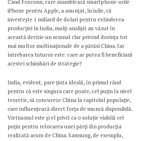
Când Foxconn, care asamblează smartpho­ne-urile
iPhone pentru Apple, a anunțat, în iulie, că
investește 1 mi­liard de dolari pentru extinderea
producției în India, mulți analiști au văzut în
această decizie un semnal clar privind dorința tot
mai multor multinaționale de a părăsi China. Iar
întrebarea tuturor este: care ar putea fi beneficiarii
acestei schimbări de strategie?
India, evident, pare ținta ideală, în primul rând
pentru că este singura care poate, cel puțin la nivel
teore­tic, să concureze China la capitolul populație,
ca­re influențează direct forța de muncă dispo­nibilă.
Vietnamul este și el privit ca o soluție viabilă cel
puțin pentru relocarea unei părți din producția
realizată acum de China. Samsung, de exemplu,