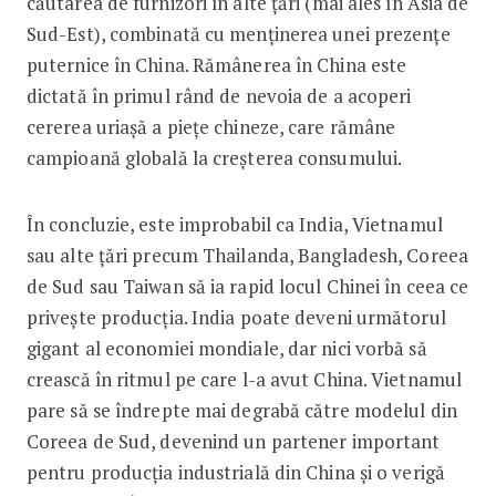
căutarea de furnizori în alte țări (mai ales în Asia de
Sud-Est), combinată cu menținerea unei prezențe
puternice în China. Rămânerea în China este
dictată în primul rând de nevoia de a acoperi
cererea uriașă a piețe chineze, care rămâne
campioană globală la creșterea consumului.
În concluzie, este improbabil ca India, Vietnamul
sau alte țări precum Thailanda, Bangladesh, Coreea
de Sud sau Taiwan să ia rapid locul Chinei în ceea ce
privește producția. India poate deveni următorul
gigant al economiei mondiale, dar nici vorbă să
crească în ritmul pe care l-a avut China. Vietnamul
pare să se îndrepte mai degrabă către modelul din
Coreea de Sud, devenind un partener important
pentru producția industrială din China și o verigă