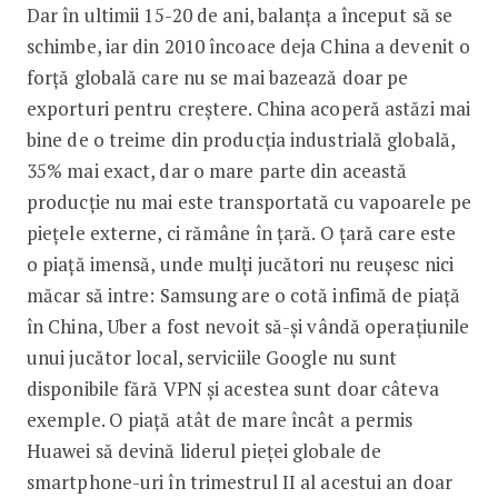
Dar în ultimii 15-20 de ani, balanța a început să se
schimbe, iar din 2010 încoace deja China a devenit o
forță globală care nu se mai bazează doar pe
exporturi pentru creștere. China acoperă astăzi mai
bine de o treime din producția industrială globală,
35% mai exact, dar o mare parte din această
producție nu mai este transportată cu vapoarele pe
piețele externe, ci rămâne în țară. O țară care este
o piață imensă, unde mulți jucători nu reușesc nici
măcar să intre: Samsung are o cotă infimă de piață
în China, Uber a fost nevoit să-și vândă operațiunile
unui jucător local, serviciile Google nu sunt
disponibile fără VPN și acestea sunt doar câteva
exemple. O piață atât de mare încât a permis
Huawei să devină liderul pieței globale de
smartpho­ne-uri în trimestrul II al acestui an doar