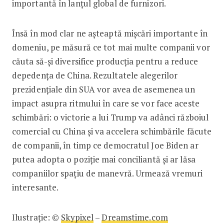
importantă în lanțul global de furnizori.
Însă în mod clar ne așteaptă mișcări importante în
domeniu, pe măsură ce tot mai multe companii vor
căuta să-și diversifice producția pentru a reduce
de­pedența de China. Rezultatele alegerilor
prezidențiale din SUA vor avea de asemenea un
impact asupra ritmului în care se vor face aceste
schimbări: o victorie a lui Trump va adânci războiul
comercial cu China și va acce­lera schimbările făcute
de companii, în timp ce democratul Joe Biden ar
putea adopta o poziție mai conciliantă și ar lăsa
companiilor spațiu de manevră. Urmează vremuri
interesante.
Ilustrație: ©
Skypixel
–
Dreamstime.com