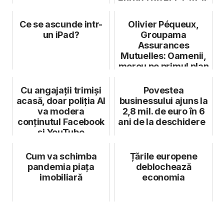
Europa de Est a atras
4 ...
Ce se ascunde intr-
Olivier Péqueux,
un iPad?
Groupama
Assurances
Mutuelles: Oamenii,
mereu pe primul plan
Cu angajații trimiși
Povestea
acasă, doar poliția AI
businessului ajuns la
va modera
2,8 mil. de euro în 6
conținutul Facebook
ani de la deschidere
și YouTube
Cum va schimba
Țările europene
pandemia piața
deblochează
imobiliară
economia