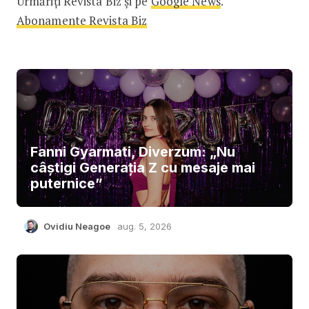
Urmăriți Revista Biz și pe
Google News
.
Abonamente Revista Biz
Fanni Gyarmati, Diverzum: „Nu
câștigi Generația Z cu mesaje mai
puternice”
Ovidiu Neagoe
aug. 5, 2026