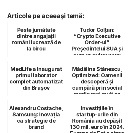
Articole pe aceeași temă:
Peste jumătate
Tudor Colțan:
dintre angajații
“Crypto Executive
români lucrează de
Order-ul”
la birou
Președintelui SUA și
cum ar putea avea
România o legislați...
MedLife a inaugurat
Mădălina Stănescu,
primul laborator
Optimized: Oamenii
complet automatizat
descoperă și
din Brașov
cumpără prin social
media mai mult ca
oricând
Alexandru Costache,
Investițiile în
Samsung: Inovația
startup-urile din
ca strategie de
România au depășit
brand
130 mil. euro în 2024.