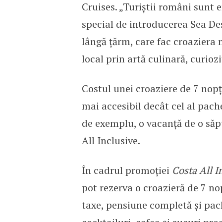
Cruises. „Turiștii români sunt e
special de introducerea Sea Des
lângă țărm, care fac croaziera 
local prin artă culinară, curioz
Costul unei croaziere de 7 nopț
mai accesibil decât cel al pache
de exemplu, o vacanță de o săp
All Inclusive.
În cadrul promoției
Costa All I
pot rezerva o croazieră de 7 no
taxe, pensiune completă și pach