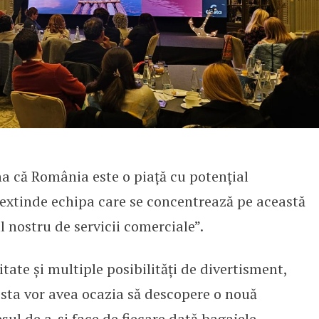
a că România este o piață cu potențial
 extinde echipa care se concentrează pe această
l nostru de servicii comerciale”.
itate și multiple posibilități de divertisment,
Costa vor avea ocazia să descopere o nouă
resul de a-și face de fiecare dată bagajele.