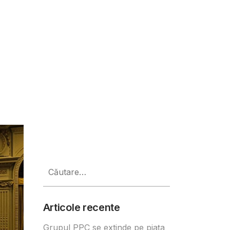
mânia
Caută
după:
Articole recente
Grupul PPC se extinde pe piața