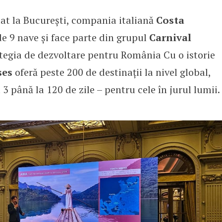
at la București, compania italiană
Costa
e parteneriatul strategic cu Ro
 de 9 nave și face parte din grupul
Carnival
ategia de dezvoltare pentru România Cu o istorie
ses
oferă peste 200 de destinații la nivel global,
 3 până la 120 de zile – pentru cele în jurul lumii.