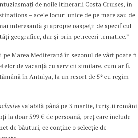
ntuziasmați de noile itinerarii Costa Cruises, în
tinations – acele locuri unice de pe mare sau de
mai interesantă și apropie oaspeții de specificul
ități geografice, dar și prin petreceri tematice.”
i pe Marea Mediterană în sezonul de vârf poate fi
telor de vacanță cu servicii similare, cum ar fi,
tămână în Antalya, la un resort de 5* cu regim
nclusive
valabilă până pe 3 martie, turiștii români
pți la doar 599 € de persoană, preț care include
et de băuturi, ce conține o selecție de