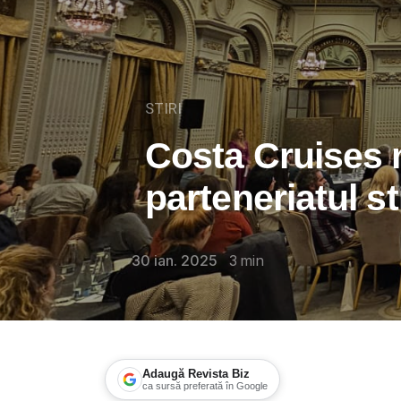
STIRI
Costa Cruises 
parteneriatul s
30 ian. 2025
3
min
Adaugă Revista Biz
ca sursă preferată în Google