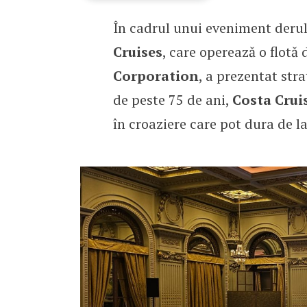
În cadrul unui eveniment derul
Costa Cruises mizează p
Cruises
, care operează o flotă
Corporation
, a prezentat str
de peste 75 de ani,
Costa Crui
în croaziere care pot dura de la