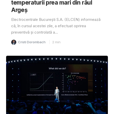
temperaturii prea mari din râul
Argeș
Electrocentrale București S.A. (ELCEN) informează
că, în cursul acestei zile, a efectuat oprirea
preventivă și controlată a...
Cristi Dorombach
2
min