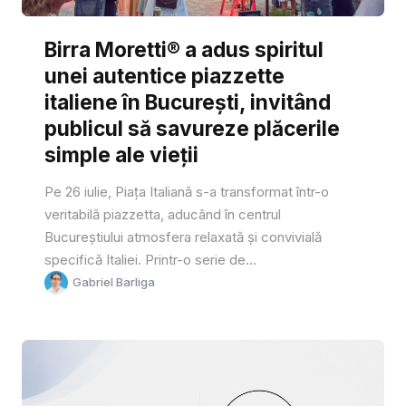
Birra Moretti® a adus spiritul
unei autentice piazzette
italiene în București, invitând
publicul să savureze plăcerile
simple ale vieții
Pe 26 iulie, Piața Italiană s-a transformat într-o
veritabilă piazzetta, aducând în centrul
Bucureștiului atmosfera relaxată și convivială
specifică Italiei. Printr-o serie de...
Gabriel Barliga