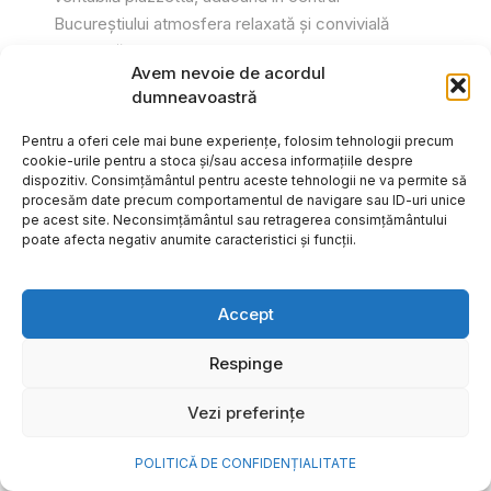
Bucureștiului atmosfera relaxată și convivială
specifică Italiei. Printr-o serie de...
Avem nevoie de acordul
Gabriel Barliga
dumneavoastră
Pentru a oferi cele mai bune experiențe, folosim tehnologii precum
cookie-urile pentru a stoca și/sau accesa informațiile despre
dispozitiv. Consimțământul pentru aceste tehnologii ne va permite să
procesăm date precum comportamentul de navigare sau ID-uri unice
pe acest site. Neconsimțământul sau retragerea consimțământului
poate afecta negativ anumite caracteristici și funcții.
Accept
Respinge
Vezi preferințe
Cum transformi cele mai
POLITICĂ DE CONFIDENȚIALITATE
frumoase amintiri ale verii într-