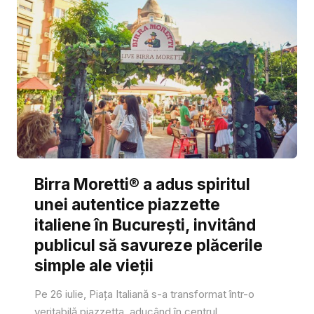
Birra Moretti® a adus spiritul
unei autentice piazzette
italiene în București, invitând
publicul să savureze plăcerile
simple ale vieții
Pe 26 iulie, Piața Italiană s-a transformat într-o
veritabilă piazzetta, aducând în centrul