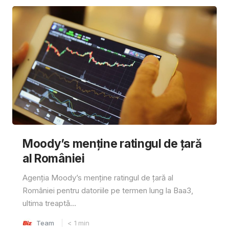
Moody’s menține ratingul de țară
al României
Agenția Moody’s menține ratingul de țară al
României pentru datoriile pe termen lung la Baa3,
ultima treaptă...
Team
< 1
min