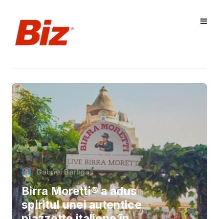
Gabriel Barliga
Birra Moretti® a adus
spiritul unei autentice
piazzette italiene în