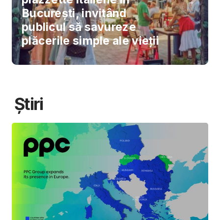
București, invitând
publicul să savureze
plăcerile simple ale vieții
Știri