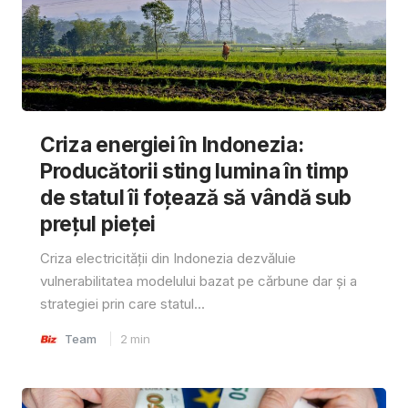
Criza energiei în Indonezia:
Producătorii sting lumina în timp
de statul îi foțează să vândă sub
prețul pieței
Criza electricității din Indonezia dezvăluie
vulnerabilitatea modelului bazat pe cărbune dar și a
strategiei prin care statul...
Team
2
min