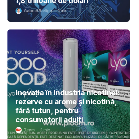
1,8 trilioane de dolari
Gabriel Barliga
3
min
Inovația în industria nicotinei:
rezerve cu arome și nicotină,
fără tutun, pentru
consumatorii adulți
Team
2
min