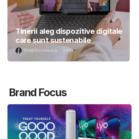
Tinerii aleg dispozitive digitale
care sunt sustenabile
Cristi Dorombach
3
min
Brand Focus