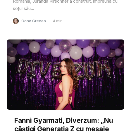
România, Juranda Kirschner a construit, împreună cu
soțul său...
Oana Grecea
4
min
Fanni Gyarmati, Diverzum: „Nu
câștigi Generația Z cu mesaje