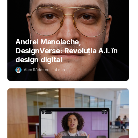
Andrei Manolache,
DesignVerse: Revoluția A.I. în
design digital
Alex Rădescu
4
min