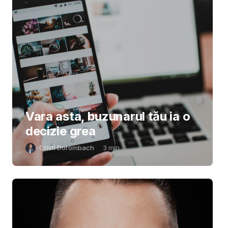
Vara asta, buzunarul tău ia o
decizie grea
Cristi Dorombach
3
min