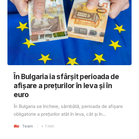
În Bulgaria ia sfârşit perioada de
afișare a prețurilor în ​​leva și în
euro
În Bulgaria se încheie, sâmbătă, perioada de afișare
obligatorie a prețurilor atât în ​​leva, cât și în...
Team
< 1
min