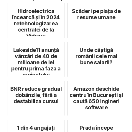
Hidroelectrica
Scăderi pe piața de
încearcă și în 2024
resurse umane
retehnologizarea
centralei de la
Vidraru
Lakeside11 anunță
Unde câștigă
vânzări de 40 de
românii cele mai
milioane de lei
bune salarii?
pentru prima faza a
proiectului
BNR reduce gradual
Amazon deschide
dobânzile, fără a
centru în București și
destabiliza cursul
caută 650 ingineri
software
1 din 4 angajați
Prada începe