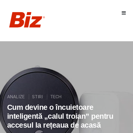
ANALIZE
STIRI
TECH
Cum devine o încuietoare
inteligentă „calul troian” pentru
accesul la rețeaua de acasă