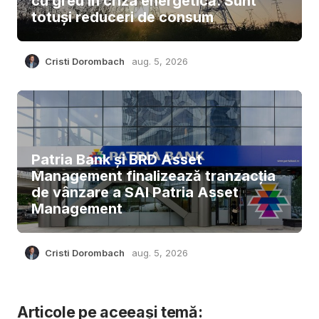
cu greu în criza energetică. Sunt
totuși reduceri de consum
Cristi Dorombach
aug. 5, 2026
Patria Bank și BRD Asset
Management finalizează tranzacția
de vânzare a SAI Patria Asset
Management
Cristi Dorombach
aug. 5, 2026
Articole pe aceeași temă: