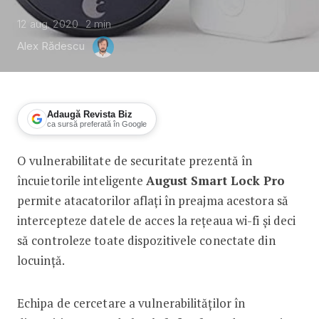
12 aug. 2020
2
min
Alex Rădescu
Adaugă Revista Biz
ca sursă preferată în Google
O vulnerabilitate de securitate prezentă în
Cum devine o încuietoare inteligentă 
încuietorile inteligente
August Smart Lock Pro
permite atacatorilor aflați în preajma acestora să
intercepteze datele de acces la rețeaua wi-fi și deci
să controleze toate dispozitivele conectate din
locuință.
Echipa de cercetare a vulnerabilităților în