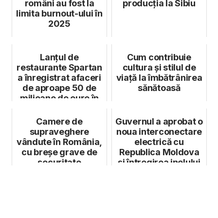
români au fost la
producția la Sibiu
limita burnout-ului în
2025
Lanțul de
Cum contribuie
restaurante Spartan
cultura și stilul de
a înregistrat afaceri
viață la îmbătrânirea
de aproape 50 de
sănătoasă
milioane de euro în
2023
Camere de
Guvernul a aprobat o
supraveghere
noua interconectare
vândute în România,
electrică cu
cu breșe grave de
Republica Moldova
securitate
și întregirea inelului
națio...