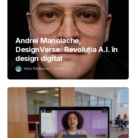
Andrei Manolache,
DesignVerse: Revoluția A.I. în
design digital
Alex Rădescu
4
min