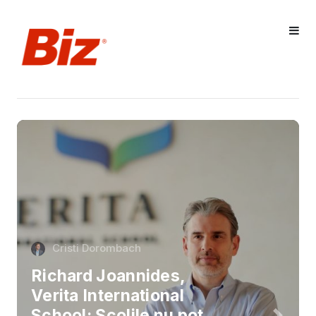
Cristi Dorombach
Richard Joannides,
Verita International
School: Școlile nu pot