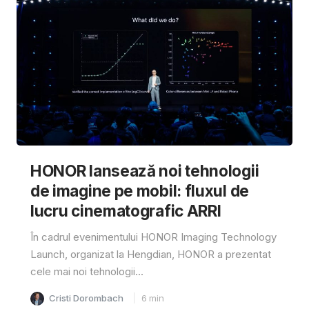
HONOR lansează noi tehnologii
de imagine pe mobil: fluxul de
lucru cinematografic ARRI
În cadrul evenimentului HONOR Imaging Technology
Launch, organizat la Hengdian, HONOR a prezentat
cele mai noi tehnologii...
Cristi Dorombach
6
min