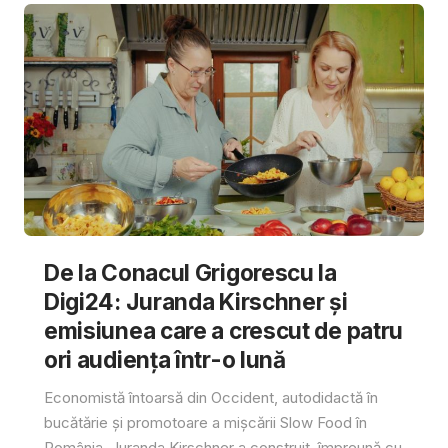
De la Conacul Grigorescu la
Digi24: Juranda Kirschner și
emisiunea care a crescut de patru
ori audiența într-o lună
Economistă întoarsă din Occident, autodidactă în
bucătărie și promotoare a mișcării Slow Food în
România, Juranda Kirschner a construit, împreună cu