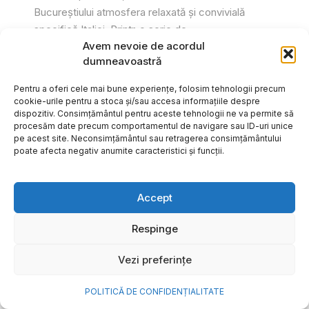
Bucureștiului atmosfera relaxată și convivială
specifică Italiei. Printr-o serie de...
Avem nevoie de acordul
Gabriel Barliga
dumneavoastră
Pentru a oferi cele mai bune experiențe, folosim tehnologii precum
cookie-urile pentru a stoca și/sau accesa informațiile despre
dispozitiv. Consimțământul pentru aceste tehnologii ne va permite să
procesăm date precum comportamentul de navigare sau ID-uri unice
pe acest site. Neconsimțământul sau retragerea consimțământului
poate afecta negativ anumite caracteristici și funcții.
Accept
Respinge
Vezi preferințe
Cum transformi cele mai
POLITICĂ DE CONFIDENȚIALITATE
frumoase amintiri ale verii într-