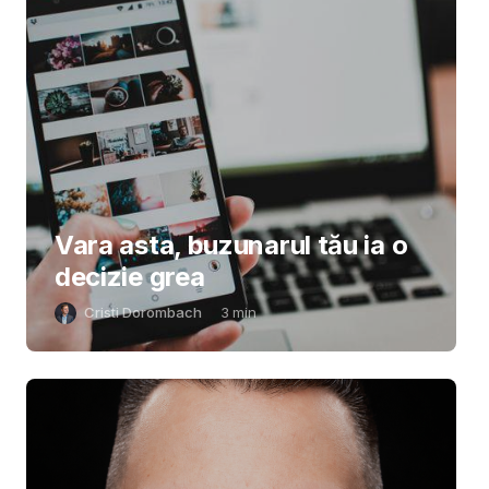
Vara asta, buzunarul tău ia o
decizie grea
Cristi Dorombach
3
min