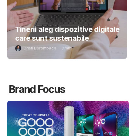
Tinerii aleg dispozitive digitale
care sunt sustenabile
Cristi Dorombach
3
min
Brand Focus