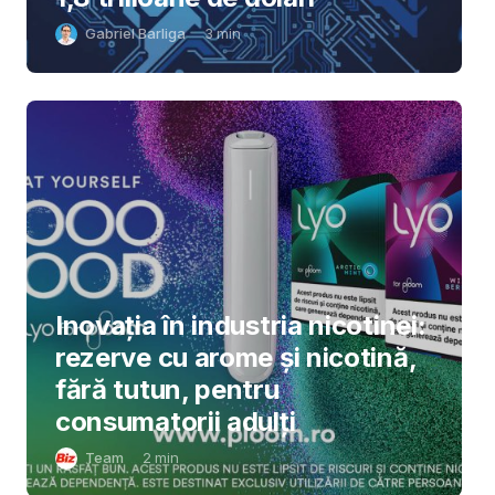
Gabriel Barliga
3
min
Inovația în industria nicotinei:
rezerve cu arome și nicotină,
fără tutun, pentru
consumatorii adulți
Team
2
min