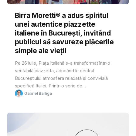
Birra Moretti® a adus spiritul
unei autentice piazzette
italiene în București, invitând
publicul să savureze plăcerile
simple ale vieții
Pe 26 iulie, Piața Italiană s-a transformat într-o
veritabilă piazzetta, aducând în centrul
Bucureștiului atmosfera relaxată și convivială
specifică Italiei. Printr-o serie de...
Gabriel Barliga