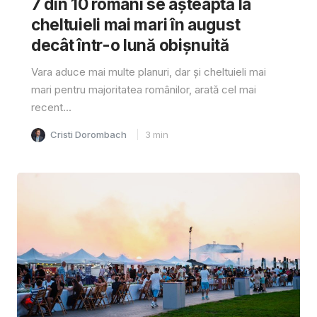
7 din 10 români se așteaptă la
cheltuieli mai mari în august
decât într-o lună obișnuită
Vara aduce mai multe planuri, dar și cheltuieli mai
mari pentru majoritatea românilor, arată cel mai
recent...
Cristi Dorombach
3
min