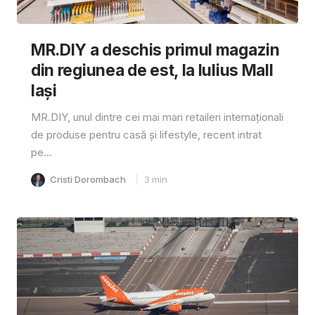
MR.DIY a deschis primul magazin
din regiunea de est, la Iulius Mall
Iași
MR.DIY, unul dintre cei mai mari retaileri internaționali
de produse pentru casă și lifestyle, recent intrat
pe...
Cristi Dorombach
3
min