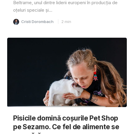
Beltrame, unul dintre liderii europeni în producția de
oțeluri speciale și...
Cristi Dorombach
2
min
Pisicile domină coșurile Pet Shop
pe Sezamo. Ce fel de alimente se