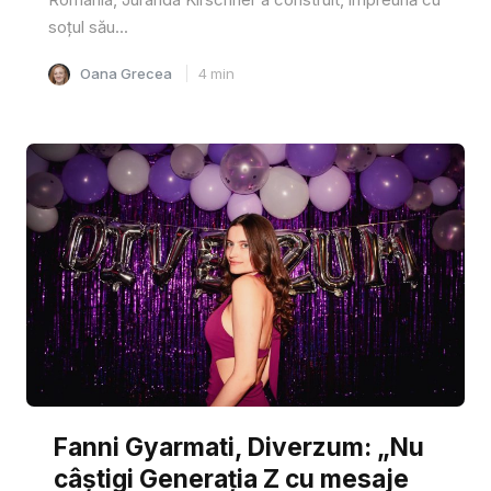
soțul său...
Oana Grecea
4
min
Fanni Gyarmati, Diverzum: „Nu
câștigi Generația Z cu mesaje