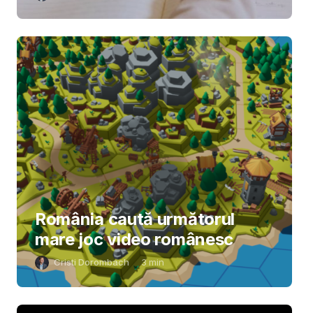
România caută următorul
mare joc video românesc
Cristi Dorombach
3
min