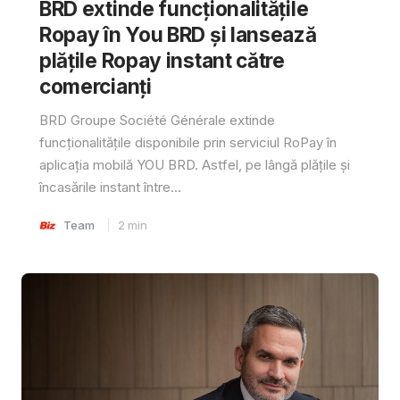
BRD extinde funcționalitățile
Ropay în You BRD și lansează
plățile Ropay instant către
comercianți
BRD Groupe Société Générale extinde
funcționalitățile disponibile prin serviciul RoPay în
aplicația mobilă YOU BRD. Astfel, pe lângă plățile și
încasările instant între...
Team
2
min