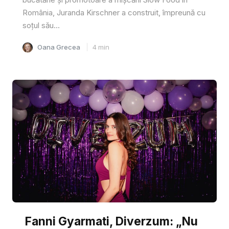
România, Juranda Kirschner a construit, împreună cu
soțul său...
Oana Grecea
4
min
Fanni Gyarmati, Diverzum: „Nu