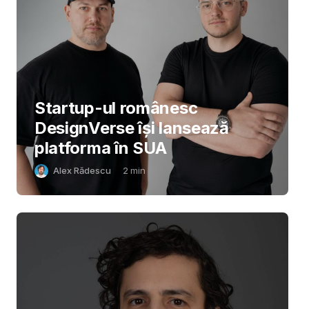
Startup-ul românesc
DesignVerse își lansează
platforma în SUA
Alex Rădescu
2
min