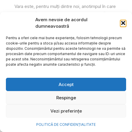
Vara este, pentru mulți dintre noi, anotimpul în care
se întâmplă cele mai importante lucruri. Plecăm în
Avem nevoie de acordul
vacanțe pe care le planificăm luni...
dumneavoastră
Cristiana Todiresei
Pentru a oferi cele mai bune experiențe, folosim tehnologii precum
cookie-urile pentru a stoca și/sau accesa informațiile despre
dispozitiv. Consimțământul pentru aceste tehnologii ne va permite să
procesăm date precum comportamentul de navigare sau ID-uri unice
pe acest site. Neconsimțământul sau retragerea consimțământului
poate afecta negativ anumite caracteristici și funcții.
Accept
Respinge
Vezi preferințe
POLITICĂ DE CONFIDENȚIALITATE
NOVA Power & Gas: un program