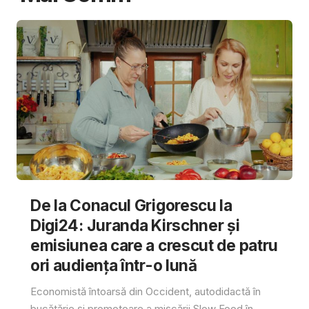
De la Conacul Grigorescu la
Digi24: Juranda Kirschner și
emisiunea care a crescut de patru
ori audiența într-o lună
Economistă întoarsă din Occident, autodidactă în
bucătărie și promotoare a mișcării Slow Food în