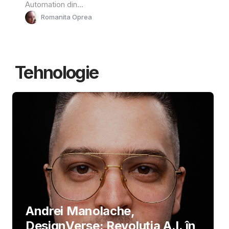
Automation din...
Romanita Oprea
Tehnologie
Andrei Manolache,
DesignVerse: Revoluția A.I. în