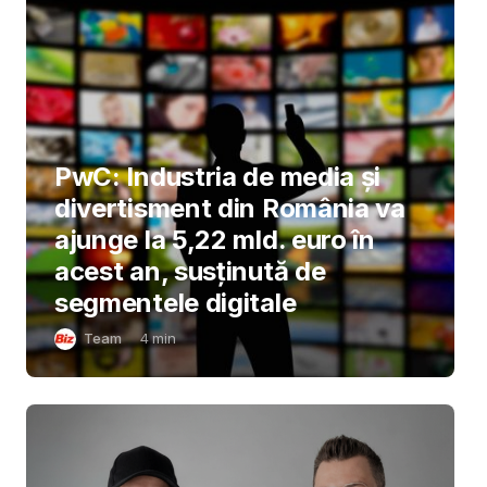
PwC: Industria de media și
divertisment din România va
ajunge la 5,22 mld. euro în
acest an, susținută de
segmentele digitale
Team
4
min