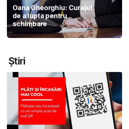
Oana Gheorghiu: Curajul
de a lupta pentru
schimbare
Știri