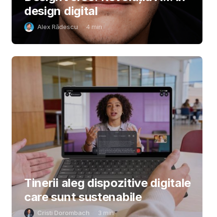
design digital
Alex Rădescu
4
min
Tinerii aleg dispozitive digitale
care sunt sustenabile
Cristi Dorombach
3
min