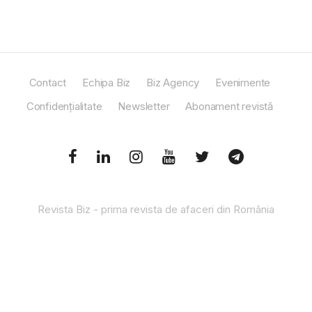
Contact
Echipa Biz
Biz Agency
Evenimente
Confidențialitate
Newsletter
Abonament revistă
Revista Biz - prima revista de afaceri din România