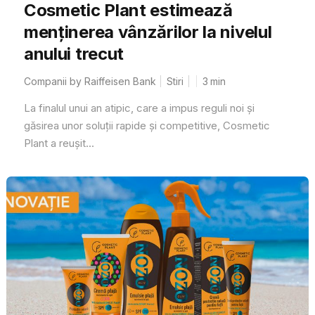
Cosmetic Plant estimează
menținerea vânzărilor la nivelul
anului trecut
Companii by Raiffeisen Bank
Stiri
3
min
La finalul unui an atipic, care a impus reguli noi și
găsirea unor soluții rapide și competitive, Cosmetic
Plant a reușit...