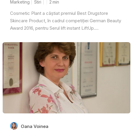
Marketing
Stiri
2
min
Cosmetic Plant a câștiat premiul Best Drugstore
Skincare Product, în cadrul competiției German Beauty
Award 2016, pentru Serul lift instant LiftUp....
Oana Voinea