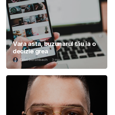
Vara asta, buzunarul tău ia o
decizie grea
Cristi Dorombach
3
min