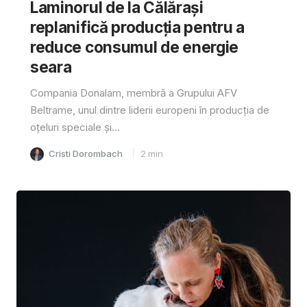
Laminorul de la Călărași
replanifică producția pentru a
reduce consumul de energie
seara
Compania Donalam, membră a Grupului AFV
Beltrame, unul dintre liderii europeni în producția de
oțeluri speciale și...
Cristi Dorombach
2
min