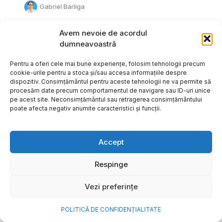
Gabriel Barliga
Avem nevoie de acordul
dumneavoastră
Pentru a oferi cele mai bune experiențe, folosim tehnologii precum
cookie-urile pentru a stoca și/sau accesa informațiile despre
dispozitiv. Consimțământul pentru aceste tehnologii ne va permite să
procesăm date precum comportamentul de navigare sau ID-uri unice
pe acest site. Neconsimțământul sau retragerea consimțământului
poate afecta negativ anumite caracteristici și funcții.
Accept
Respinge
Cum transformi cele mai
Vezi preferințe
frumoase amintiri ale verii într-
o bijuterie Pandora pe care o
POLITICĂ DE CONFIDENȚIALITATE
porți zi de zi