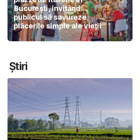
București, invitând
publicul să savureze
plăcerile simple ale vieții
Știri