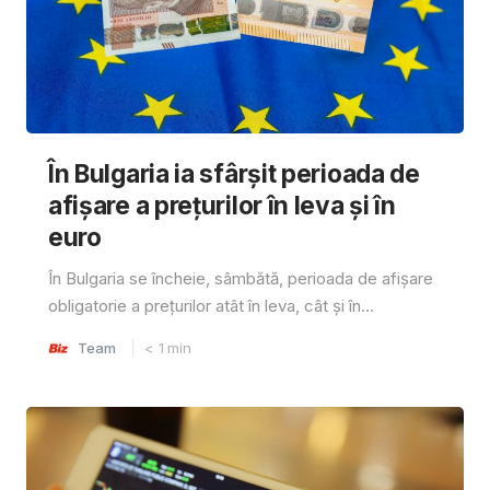
În Bulgaria ia sfârşit perioada de
afișare a prețurilor în ​​leva și în
euro
În Bulgaria se încheie, sâmbătă, perioada de afișare
obligatorie a prețurilor atât în ​​leva, cât și în...
Team
< 1
min