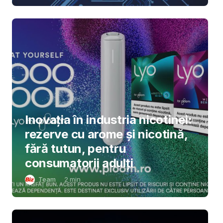
Inovația în industria nicotinei:
rezerve cu arome și nicotină,
fără tutun, pentru
consumatorii adulți
Team
2
min