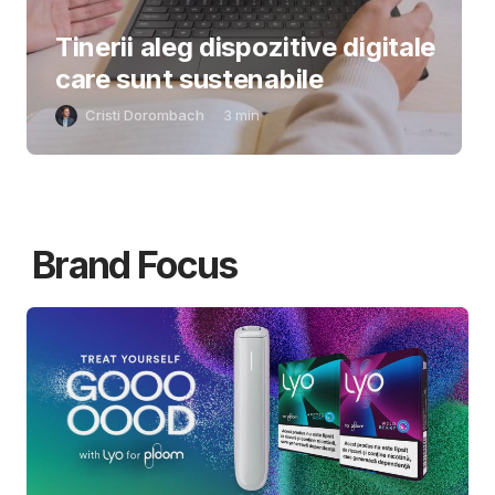
Tinerii aleg dispozitive digitale
care sunt sustenabile
Cristi Dorombach
3
min
Brand Focus