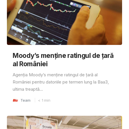
Moody’s menține ratingul de țară
al României
Agenția Moody’s menține ratingul de țară al
României pentru datoriile pe termen lung la Baa3,
ultima treaptă...
Team
< 1
min