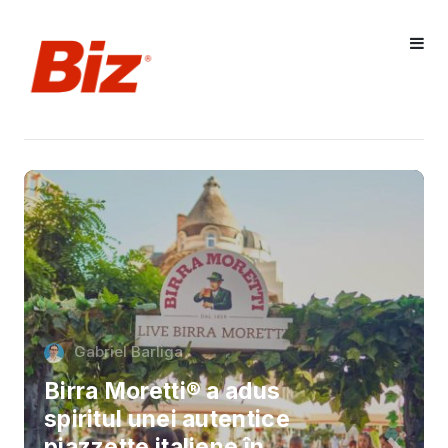
Gabriel Barliga
Birra Moretti® a adus
spiritul unei autentice
piazzette italiene în