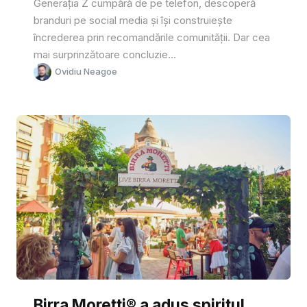
Generația Z cumpără de pe telefon, descoperă
branduri pe social media și își construiește
încrederea prin recomandările comunității. Dar cea
mai surprinzătoare concluzie...
Ovidiu Neagoe
Birra Moretti® a adus spiritul