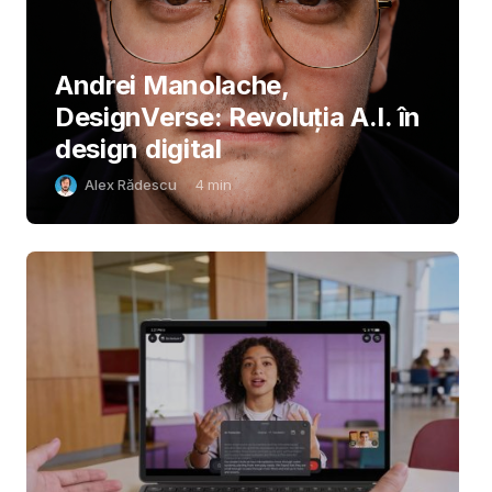
Andrei Manolache,
DesignVerse: Revoluția A.I. în
design digital
Alex Rădescu
4
min