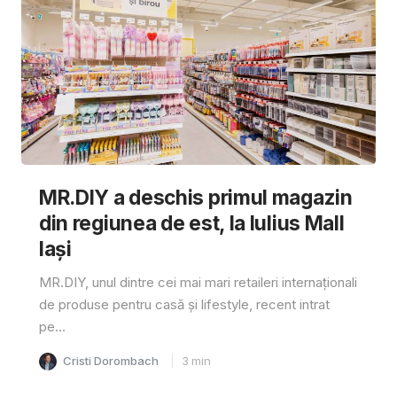
MR.DIY a deschis primul magazin
din regiunea de est, la Iulius Mall
Iași
MR.DIY, unul dintre cei mai mari retaileri internaționali
de produse pentru casă și lifestyle, recent intrat
pe...
Cristi Dorombach
3
min