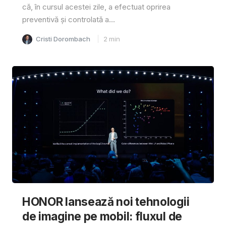
că, în cursul acestei zile, a efectuat oprirea
preventivă și controlată a...
Cristi Dorombach
2
min
HONOR lansează noi tehnologii
de imagine pe mobil: fluxul de