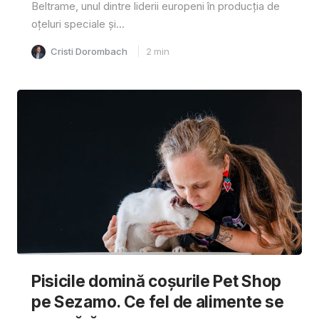
Beltrame, unul dintre liderii europeni în producția de
oțeluri speciale și...
Cristi Dorombach
2
min
Pisicile domină coșurile Pet Shop
pe Sezamo. Ce fel de alimente se