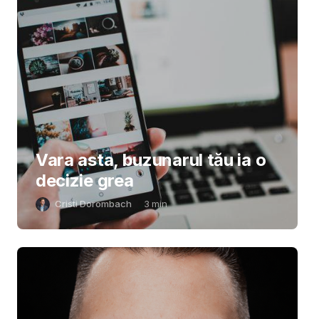
Vara asta, buzunarul tău ia o
decizie grea
Cristi Dorombach
3
min