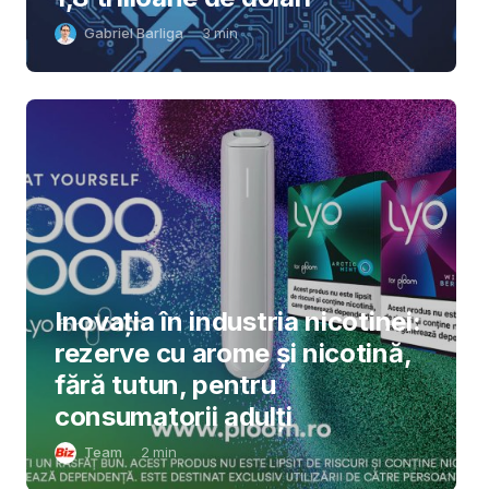
Gabriel Barliga
3
min
Inovația în industria nicotinei:
rezerve cu arome și nicotină,
fără tutun, pentru
consumatorii adulți
Team
2
min