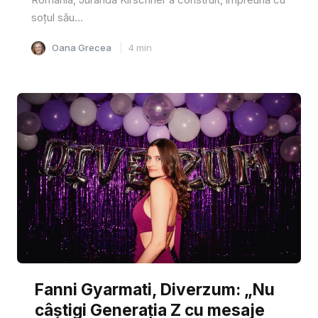
soțul său...
Oana Grecea
4
min
Fanni Gyarmati, Diverzum: „Nu
câștigi Generația Z cu mesaje