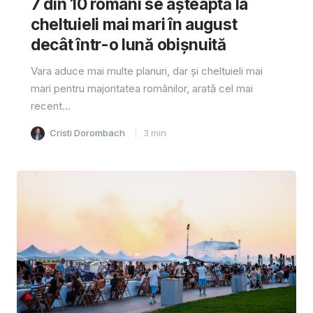
7 din 10 români se așteaptă la
cheltuieli mai mari în august
decât într-o lună obișnuită
Vara aduce mai multe planuri, dar și cheltuieli mai
mari pentru majoritatea românilor, arată cel mai
recent...
Cristi Dorombach
3
min