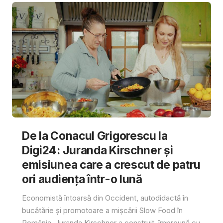
De la Conacul Grigorescu la
Digi24: Juranda Kirschner și
emisiunea care a crescut de patru
ori audiența într-o lună
Economistă întoarsă din Occident, autodidactă în
bucătărie și promotoare a mișcării Slow Food în
România, Juranda Kirschner a construit, împreună cu