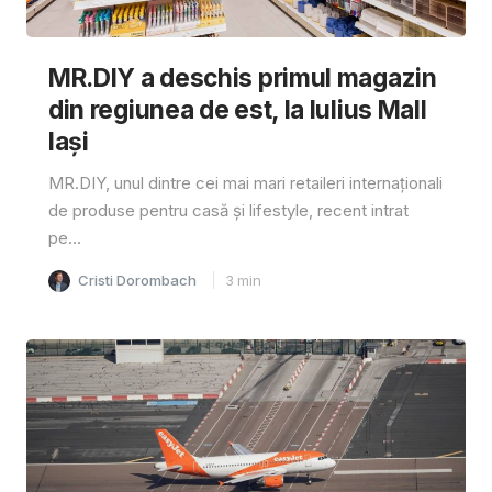
MR.DIY a deschis primul magazin
din regiunea de est, la Iulius Mall
Iași
MR.DIY, unul dintre cei mai mari retaileri internaționali
de produse pentru casă și lifestyle, recent intrat
pe...
Cristi Dorombach
3
min