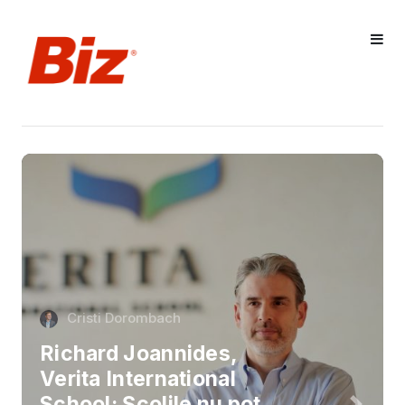
Cristi Dorombach
Richard Joannides,
Verita International
School: Școlile nu pot