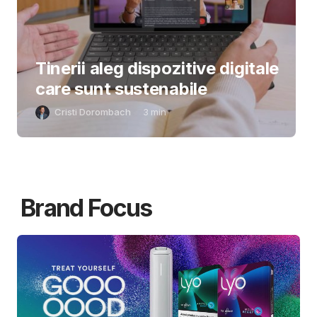
Tinerii aleg dispozitive digitale
care sunt sustenabile
Cristi Dorombach
3
min
Brand Focus