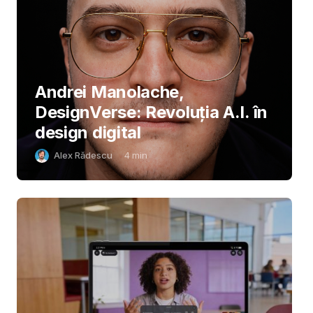
Andrei Manolache,
DesignVerse: Revoluția A.I. în
design digital
Alex Rădescu
4
min