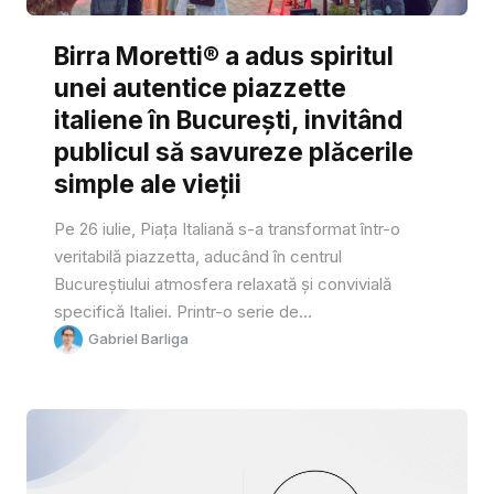
Birra Moretti® a adus spiritul
unei autentice piazzette
italiene în București, invitând
publicul să savureze plăcerile
simple ale vieții
Pe 26 iulie, Piața Italiană s-a transformat într-o
veritabilă piazzetta, aducând în centrul
Bucureștiului atmosfera relaxată și convivială
specifică Italiei. Printr-o serie de...
Gabriel Barliga