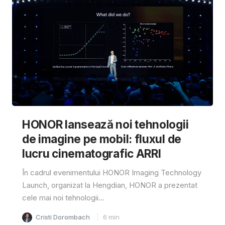
HONOR lansează noi tehnologii
de imagine pe mobil: fluxul de
lucru cinematografic ARRI
În cadrul evenimentului HONOR Imaging Technology
Launch, organizat la Hengdian, HONOR a prezentat
cele mai noi tehnologii...
Cristi Dorombach
6
min