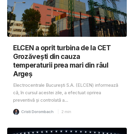
ELCEN a oprit turbina de la CET
Grozăvești din cauza
temperaturii prea mari din râul
Argeș
Electrocentrale București S.A. (ELCEN) informează
că, în cursul acestei zile, a efectuat oprirea
preventivă și controlată a...
Cristi Dorombach
2
min