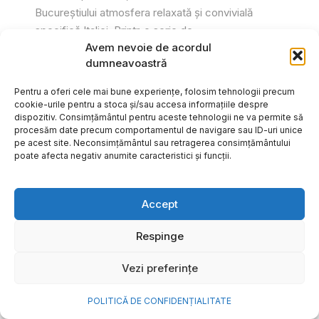
Bucureștiului atmosfera relaxată și convivială
specifică Italiei. Printr-o serie de...
Avem nevoie de acordul
Gabriel Barliga
dumneavoastră
Pentru a oferi cele mai bune experiențe, folosim tehnologii precum
cookie-urile pentru a stoca și/sau accesa informațiile despre
dispozitiv. Consimțământul pentru aceste tehnologii ne va permite să
procesăm date precum comportamentul de navigare sau ID-uri unice
pe acest site. Neconsimțământul sau retragerea consimțământului
poate afecta negativ anumite caracteristici și funcții.
Accept
Respinge
Vezi preferințe
Cum transformi cele mai
POLITICĂ DE CONFIDENȚIALITATE
frumoase amintiri ale verii într-