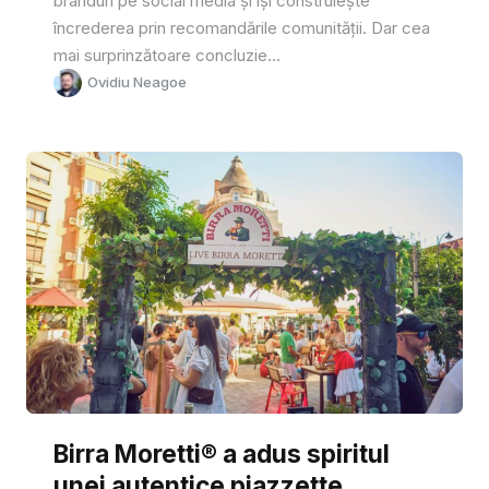
branduri pe social media și își construiește
încrederea prin recomandările comunității. Dar cea
mai surprinzătoare concluzie...
Ovidiu Neagoe
Birra Moretti® a adus spiritul
unei autentice piazzette