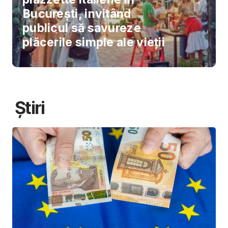
București, invitând
publicul să savureze
plăcerile simple ale vieții
Știri