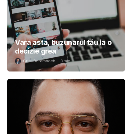
Vara asta, buzunarul tău ia o
decizie grea
Cristi Dorombach
3
min