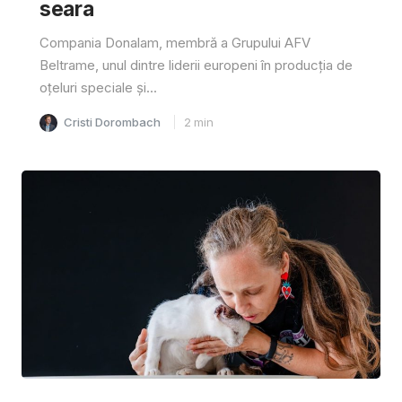
seara
Compania Donalam, membră a Grupului AFV
Beltrame, unul dintre liderii europeni în producția de
oțeluri speciale și...
Cristi Dorombach
2
min