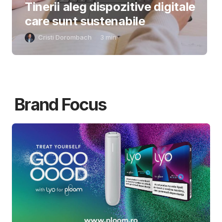
Tinerii aleg dispozitive digitale
care sunt sustenabile
Cristi Dorombach
3
min
Brand Focus