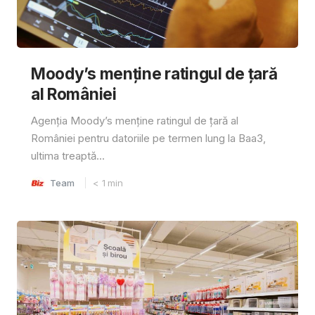
Moody’s menține ratingul de țară
al României
Agenția Moody’s menține ratingul de țară al
României pentru datoriile pe termen lung la Baa3,
ultima treaptă...
Team
< 1
min