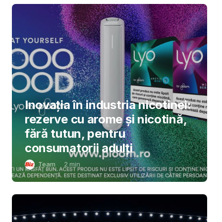
Inovația în industria nicotinei:
rezerve cu arome și nicotină,
fără tutun, pentru
consumatorii adulți
Team
2
min