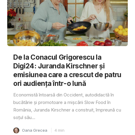
De la Conacul Grigorescu la
Digi24: Juranda Kirschner și
emisiunea care a crescut de patru
ori audiența într-o lună
Economistă întoarsă din Occident, autodidactă în
bucătărie și promotoare a mișcării Slow Food în
România, Juranda Kirschner a construit, împreună cu
soțul său...
Oana Grecea
4
min