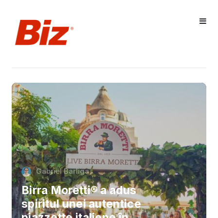
Gabriel Barliga
Birra Moretti® a adus
spiritul unei autentice
piazzette italiene în