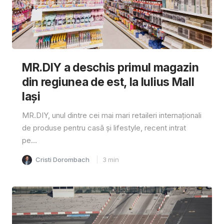
MR.DIY a deschis primul magazin
din regiunea de est, la Iulius Mall
Iași
MR.DIY, unul dintre cei mai mari retaileri internaționali
de produse pentru casă și lifestyle, recent intrat
pe...
Cristi Dorombach
3
min