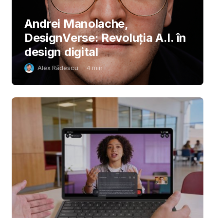
Andrei Manolache,
DesignVerse: Revoluția A.I. în
design digital
Alex Rădescu
4
min