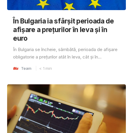
În Bulgaria ia sfârşit perioada de
afișare a prețurilor în ​​leva și în
euro
În Bulgaria se încheie, sâmbătă, perioada de afișare
obligatorie a prețurilor atât în ​​leva, cât și în...
Team
< 1
min