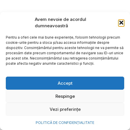
Avem nevoie de acordul
dumneavoastră
Pentru a oferi cele mai bune experiențe, folosim tehnologii precum
cookie-urile pentru a stoca și/sau accesa informațiile despre
dispozitiv. Consimțământul pentru aceste tehnologii ne va permite să
procesăm date precum comportamentul de navigare sau ID-uri unice
pe acest site. Neconsimțământul sau retragerea consimțământului
poate afecta negativ anumite caracteristici și funcții.
Accept
Cum transformi cele mai
Respinge
frumoase amintiri ale verii într-
Vezi preferințe
o bijuterie Pandora pe care o
porți zi de zi
POLITICĂ DE CONFIDENȚIALITATE