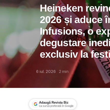
Heineken revine
2026 și aduce 
Infusions, o ex
degustare inedi
exclusiv la fest
6 iul. 2026
2
min
Adaugă Revista Biz
ca sursă preferată în Google