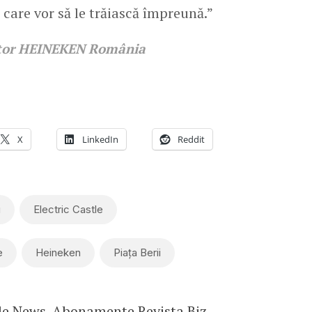
care vor să le trăiască împreună.”
ector HEINEKEN România
X
LinkedIn
Reddit
u
Electric Castle
e
Heineken
Piața Berii
le News
.
Abonamente Revista Biz