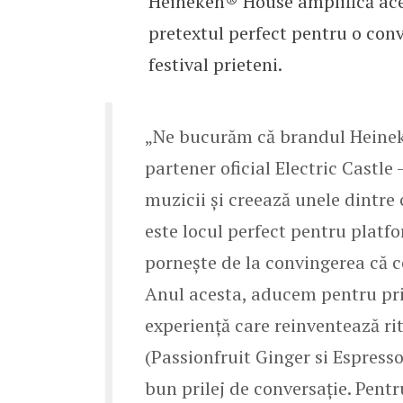
Heineken® House amplifică ace
pretextul perfect pentru o conv
festival prieteni.
„Ne bucurăm că brandul Heineke
partener oficial Electric Castle
muzicii și creează unele dintre
este locul perfect pentru platf
pornește de la convingerea că c
Anul acesta, aducem pentru pr
experiență care reinventează ri
(Passionfruit Ginger si Espress
bun prilej de conversație. Pentr