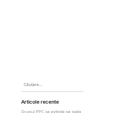
ia Foam Infusions, o experiență d
Caută
după:
Articole recente
Grupul PPC se extinde pe piața