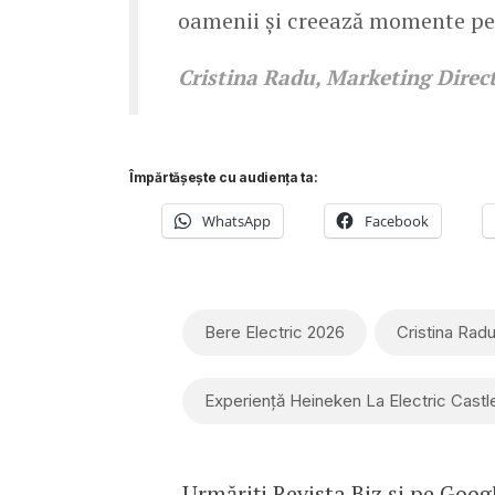
oamenii și creează momente pe 
Cristina Radu, Marketing Dir
Împărtășește cu audiența ta:
WhatsApp
Facebook
Bere Electric 2026
Cristina Rad
Experiență Heineken La Electric Castl
Urmăriți Revista Biz și pe
Goog