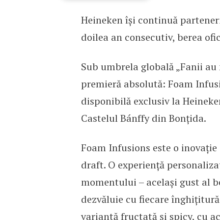
Heineken își continuă parteneria
Heineken revine la Elect
doilea an consecutiv, berea ofi
Sub umbrela globală „Fanii au 
premieră absolută: Foam Infusi
disponibilă exclusiv la Heineken
Castelul Bánffy din Bonțida.
Foam Infusions este o inovație 
draft. O experiență personaliza
momentului – același gust al b
dezvăluie cu fiecare înghițitură.
variantă fructată și spicy, cu a