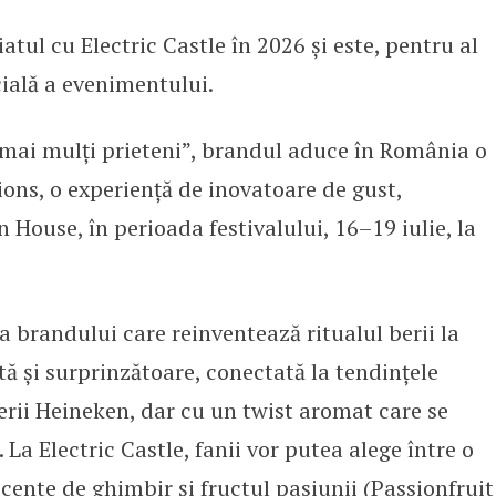
tul cu Electric Castle în 2026 și este, pentru al
ric Castle 2026 și aduce în Român
cială a evenimentului.
mai mulți prieteni”, brandul aduce în România o
ons, o experiență de inovatoare de gust,
 House, în perioada festivalului, 16–19 iulie, la
a brandului care reinventează ritualul berii la
tă și surprinzătoare, conectată la tendințele
erii Heineken, dar cu un twist aromat care se
 La Electric Castle, fanii vor putea alege între o
ccente de ghimbir și fructul pasiunii (Passionfruit