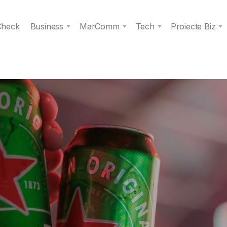
 Check
Business
MarComm
Tech
Proiecte Biz