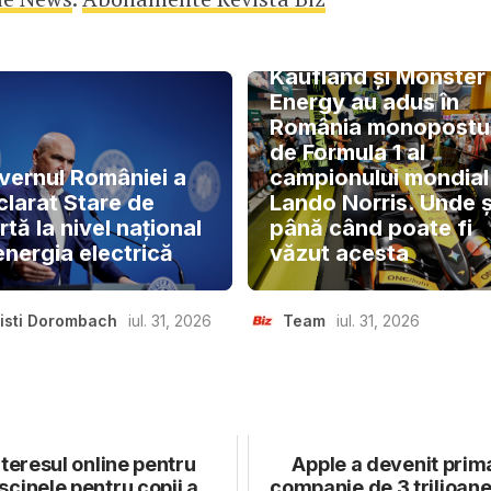
Kaufland și Monster
Energy au adus în
România monopostu
de Formula 1 al
vernul României a
campionului mondial
clarat Stare de
Lando Norris. Unde ș
rtă la nivel național
până când poate fi
energia electrică
văzut acesta
isti Dorombach
iul. 31, 2026
Team
iul. 31, 2026
nteresul online pentru
Apple a devenit prim
scinele pentru copii a
companie de 3 trilioan