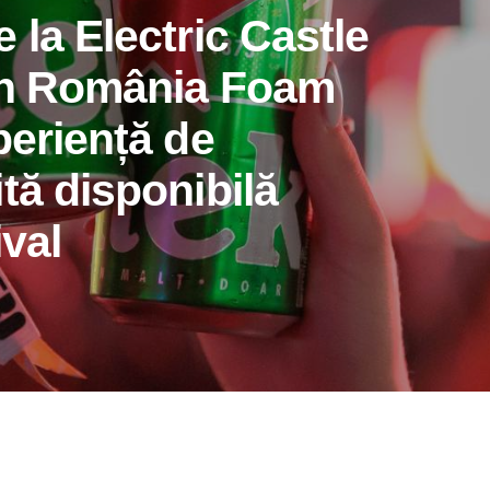
 la Electric Castle
în România Foam
periență de
tă disponibilă
ival