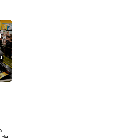
l
i
a
e de