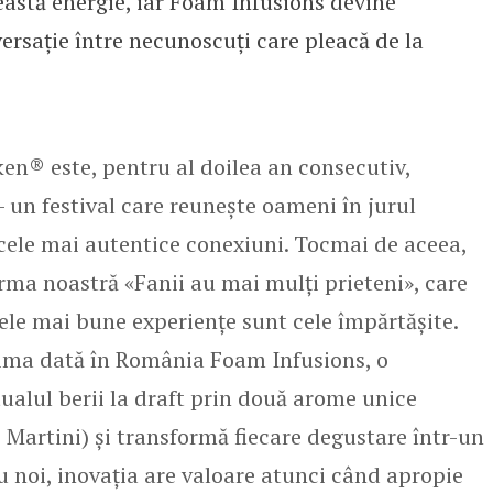
astă energie, iar Foam Infusions devine
ersație între necunoscuți care pleacă de la
n® este, pentru al doilea an consecutiv,
 – un festival care reunește oameni în jurul
 cele mai autentice conexiuni. Tocmai de aceea,
orma noastră «Fanii au mai mulți prieteni», care
ele mai bune experiențe sunt cele împărtășite.
ima dată în România Foam Infusions, o
tualul berii la draft prin două arome unice
o Martini) și transformă fiecare degustare într-un
u noi, inovația are valoare atunci când apropie