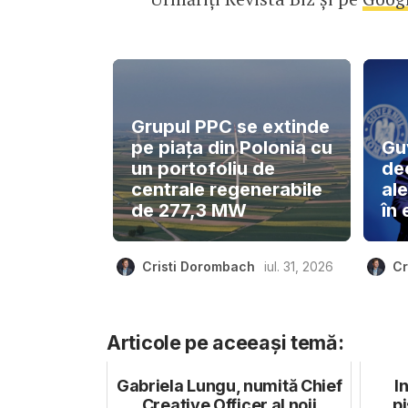
Grupul PPC se extinde
pe piața din Polonia cu
Gu
un portofoliu de
de
centrale regenerabile
ale
de 277,3 MW
în 
Cristi Dorombach
iul. 31, 2026
Cr
Articole pe aceeași temă:
Gabriela Lungu, numită Chief
I
Creative Officer al noii
pi