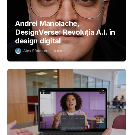
Andrei Manolache,
DesignVerse: Revoluția A.I. în
design digital
Alex Rădescu
4
min