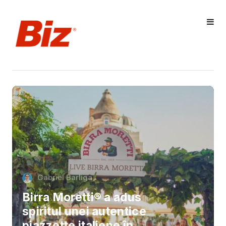
Gabriel Barliga
Birra Moretti® a adus
spiritul unei autentice
piazzette italiene în