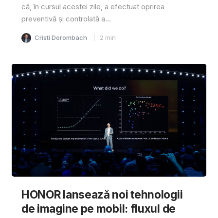
că, în cursul acestei zile, a efectuat oprirea
preventivă și controlată a...
Cristi Dorombach
2
min
HONOR lansează noi tehnologii
de imagine pe mobil: fluxul de