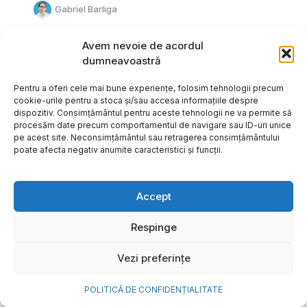
Gabriel Barliga
Avem nevoie de acordul
dumneavoastră
Pentru a oferi cele mai bune experiențe, folosim tehnologii precum
cookie-urile pentru a stoca și/sau accesa informațiile despre
dispozitiv. Consimțământul pentru aceste tehnologii ne va permite să
procesăm date precum comportamentul de navigare sau ID-uri unice
pe acest site. Neconsimțământul sau retragerea consimțământului
poate afecta negativ anumite caracteristici și funcții.
Accept
Respinge
Cum transformi cele mai
Vezi preferințe
frumoase amintiri ale verii într-
o bijuterie Pandora pe care o
POLITICĂ DE CONFIDENȚIALITATE
porți zi de zi