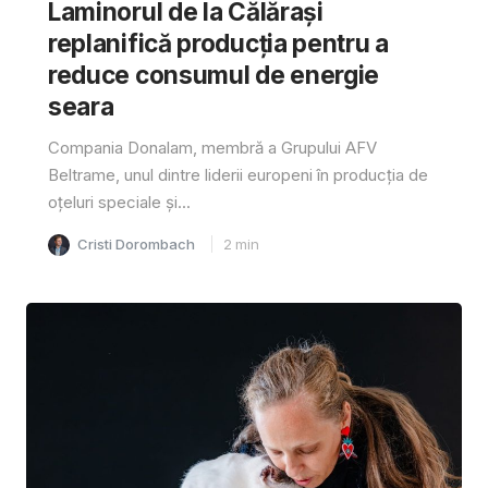
Laminorul de la Călărași
replanifică producția pentru a
reduce consumul de energie
seara
Compania Donalam, membră a Grupului AFV
Beltrame, unul dintre liderii europeni în producția de
oțeluri speciale și...
Cristi Dorombach
2
min