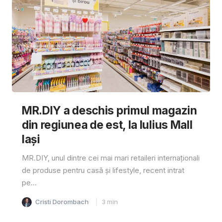
MR.DIY a deschis primul magazin
din regiunea de est, la Iulius Mall
Iași
MR.DIY, unul dintre cei mai mari retaileri internaționali
de produse pentru casă și lifestyle, recent intrat
pe...
Cristi Dorombach
3
min