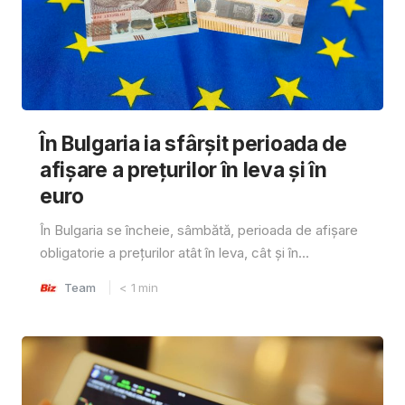
În Bulgaria ia sfârşit perioada de
afișare a prețurilor în ​​leva și în
euro
În Bulgaria se încheie, sâmbătă, perioada de afișare
obligatorie a prețurilor atât în ​​leva, cât și în...
Team
< 1
min