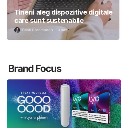
Tinerii aleg dispozitive digitale
care sunt sustenabile
Cristi Dorombach
3
min
Brand Focus