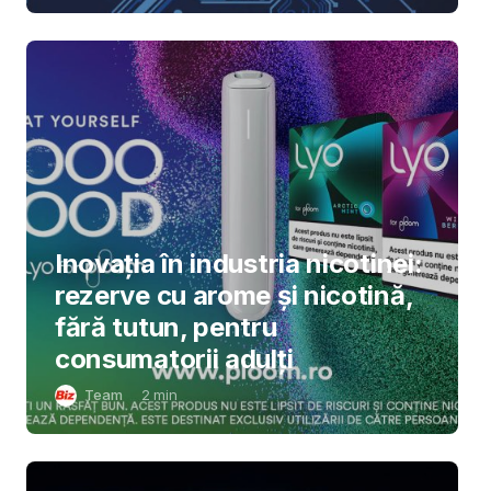
Inovația în industria nicotinei:
rezerve cu arome și nicotină,
fără tutun, pentru
consumatorii adulți
Team
2
min