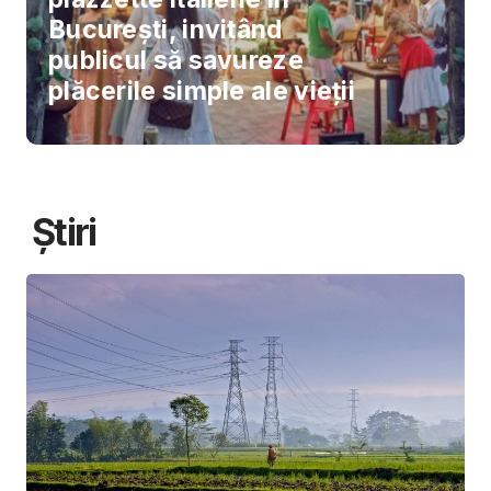
București, invitând
publicul să savureze
plăcerile simple ale vieții
Știri