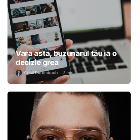
Vara asta, buzunarul tău ia o
decizie grea
Cristi Dorombach
3
min