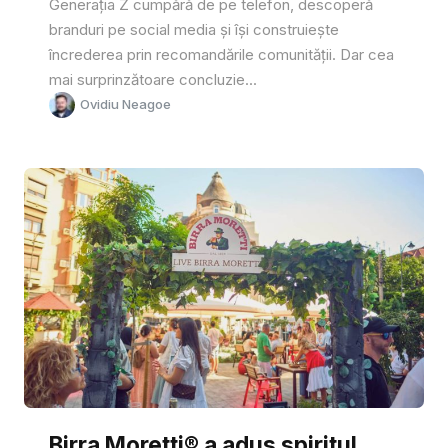
Generația Z cumpără de pe telefon, descoperă
branduri pe social media și își construiește
încrederea prin recomandările comunității. Dar cea
mai surprinzătoare concluzie...
Ovidiu Neagoe
Birra Moretti® a adus spiritul