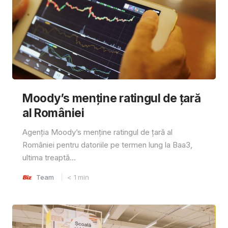
Moody’s menține ratingul de țară
al României
Agenția Moody’s menține ratingul de țară al
României pentru datoriile pe termen lung la Baa3,
ultima treaptă...
Team
< 1
min