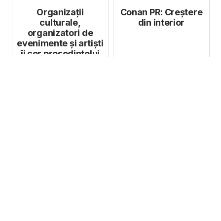
Organizații
Conan PR: Creștere
culturale,
din interior
organizatori de
evenimente și artiști
îi cer președintelui
un plan de relansa...