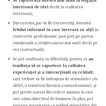
Se raportează adesea mai mult la bogăția
interioară de idei
decât la realitatea
exterioară;
Din exterior,par să fie extravertiți, datorită
felului informal în care lucrează cu alții
în
contextele profesionale: pun preț pe partea
emoțională a relației uneori mai mult decât pe
cea contractuală;
Se pot confrunta cu dificultăți, pentru că
au
tendința să se raporteze la calitatea
experienței și a interacțiunii cu celălalt
,
care trebuie să fie îndeajuns de stimulative (de
altfel, o trăsătură firească a naturii umane), și
pot pierde uneori din vedere măsura în care
este atins obiectivul de business. În plus, pot
percepe autoritatea ca nefiind stimulativă din