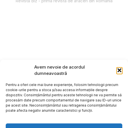
Revista Biz - prima revista de afaceri din România
Avem nevoie de acordul
dumneavoastră
Pentru a oferi cele mai bune experiențe, folosim tehnologii precum
cookie-urile pentru a stoca și/sau accesa informațiile despre
dispozitiv. Consimțământul pentru aceste tehnologii ne va permite să
procesăm date precum comportamentul de navigare sau ID-uri unice
pe acest site. Neconsimțământul sau retragerea consimțământului
poate afecta negativ anumite caracteristici și funcții.