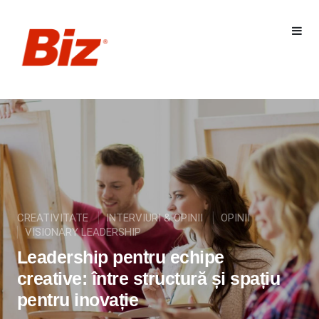
CREATIVITATE
INTERVIURI & OPINII
OPINII
VISIONARY LEADERSHIP
Leadership pentru echipe
creative: între structură și spațiu
pentru inovație