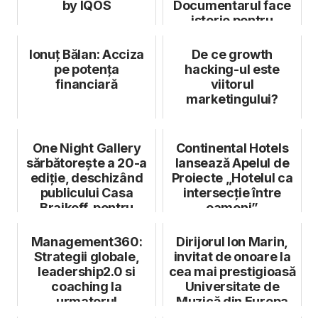
by IQOS
Documentarul face
istorie pentru
cinematografia
româ...
Ionuț Bălan: Acciza
De ce growth
pe potența
hacking-ul este
financiară
viitorul
marketingului?
One Night Gallery
Continental Hotels
sărbătorește a 20-a
lansează Apelul de
ediție, deschizând
Proiecte „Hotelul ca
publicului Casa
intersecție între
Braikoff, pentru
oameni”
prima dată...
Management360:
Dirijorul Ion Marin,
Strategii globale,
invitat de onoare la
leadership2.0 si
cea mai prestigioasă
coaching la
Universitate de
urmatorul
Muzică din Europa
eveniment Biz