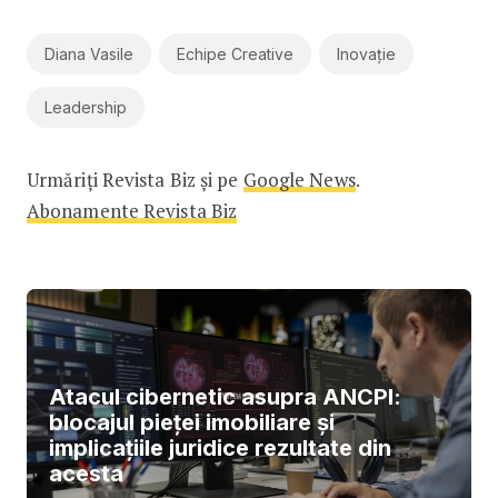
Diana Vasile
Echipe Creative
Inovație
Leadership
Urmăriți Revista Biz și pe
Google News
.
Abonamente Revista Biz
Atacul cibernetic asupra ANCPI:
blocajul pieței imobiliare și
implicațiile juridice rezultate din
acesta