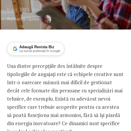
5 oct. 2023
4
min
Romanita Oprea
Adaugă Revista Biz
ca sursă preferată în Google
Una dintre percepțiile des întâlnite despre
Leadership pentru echipe creative: înt
tipologiile de angajați este că echipele creative sunt
într-o oarecare măsură mai dificil de gestionat
decât cele formate din persoane cu specializări mai
tehnice, de exemplu. Există cu adevărat nevoi
specifice care trebuie acoperite pentru ca acestea
să poată funcționa mai armonios, fără să își piardă
din energia inovatoare? Ce dinamici sunt specifice