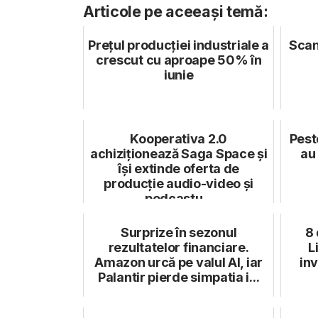
Articole pe aceeași temă:
Prețul producției industriale a
Scan
crescut cu aproape 50% în
iunie
Kooperativa 2.0
Pest
achiziționează Saga Space și
au 
își extinde oferta de
producție audio-video și
podcastu...
Surprize în sezonul
8 
rezultatelor financiare.
L
Amazon urcă pe valul AI, iar
inv
Palantir pierde simpatia i...