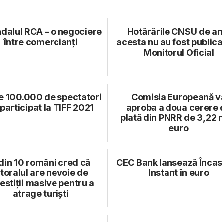
dalul RCA – o negociere
Hotărârile CNSU de an
între comercianți
acesta nu au fost publica
Monitorul Oficial
e 100.000 de spectatori
Comisia Europeană v
participat la TIFF 2021
aproba a doua cerere 
plată din PNRR de 3,22 
euro
din 10 români cred că
CEC Bank lansează Încas
itoralul are nevoie de
Instant în euro
estiții masive pentru a
atrage turiști