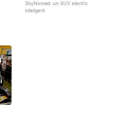
SkyNomad: un SUV electric
inteligent
l
i