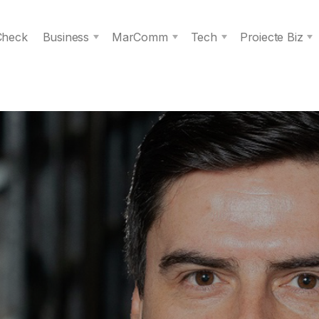
 Check
Business
MarComm
Tech
Proiecte Biz