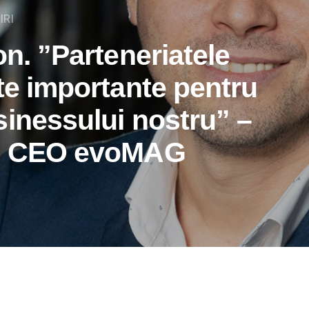
IRI
on. ”Parteneriatele
te importante pentru
sinessului nostru” –
u, CEO evoMAG