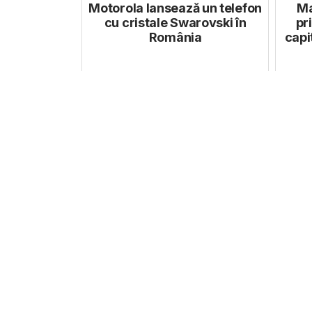
Motorola lansează un telefon
Ma
cu cristale Swarovski în
pr
România
capit