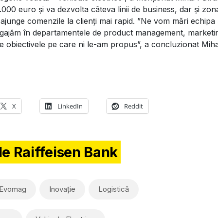
.000 euro și va dezvolta câteva linii de business, dar și zon
 ajunge comenzile la clienți mai rapid.
”Ne vom mări echipa 
 Angajăm în departamentele de product management, marketi
obiectivele pe care ni le-am propus”, a concluzionat Miha
X
LinkedIn
Reddit
de Raiffeisen Bank
Evomag
Inovație
Logistică