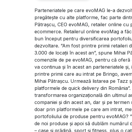
Parteneriatele pe care evoMAG le-a dezvolt
Retail Revolution. ”Par
pregătește cu alte platforme, fac parte din
Pătrașcu, CEO evoMAG, retailer online cu 
ecommerce.
Retailerul online evoMag a făcu
bun început pentru diversificarea portofoliu
dezvoltare.
”Am fost printre primii retailer
3.000 de locații în acest an”, spune Mihai P
comenzile de pe evoMAG, pentru că oferă con
va continua și în acest an parteneriatele și,
printre primii care au intrat pe Bringo, ave
Mihai Pătrașcu. Urmează listarea pe Tazz și 
platformele de quick delivery din România”.
transformarea organizațională din ultimul an
companiei și din acest an, dar și pe termen 
doar prin platformele pe care am intrat, m
portofoliului de produse pentru evoMAG? ” Î
de noi produse și apoi să dublăm numărul de
– case și grădină, sport și fitness, plus o c