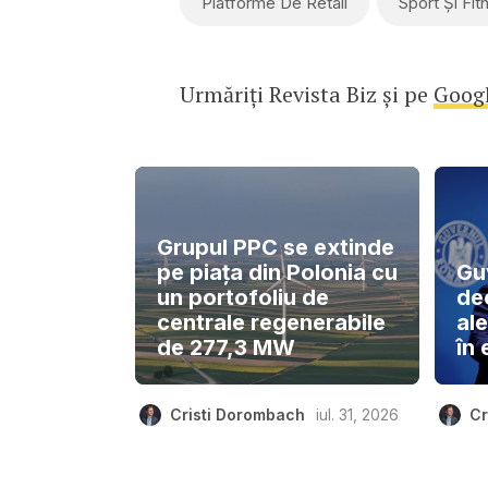
Platforme De Retail
Sport Și Fit
Urmăriți Revista Biz și pe
Goog
Grupul PPC se extinde
pe piața din Polonia cu
Gu
un portofoliu de
de
centrale regenerabile
ale
de 277,3 MW
în 
Cristi Dorombach
iul. 31, 2026
Cr