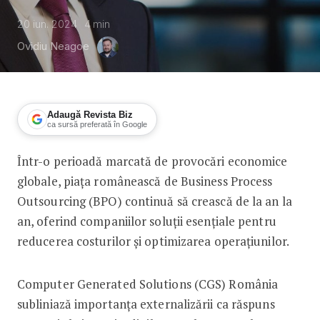
20 iun. 2024
4
min
Ovidiu Neagoe
Adaugă Revista Biz
ca sursă preferată în Google
Într-o perioadă marcată de provocări economice
Piața românească de outsourcing, mai
globale, piața românească de Business Process
Outsourcing (BPO) continuă să crească de la an la
an, oferind companiilor soluții esențiale pentru
reducerea costurilor și optimizarea operațiunilor.
Computer Generated Solutions (CGS) România
subliniază importanța externalizării ca răspuns