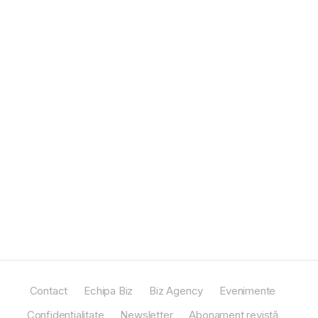
Contact
Echipa Biz
Biz Agency
Evenimente
Confidențialitate
Newsletter
Abonament revistă