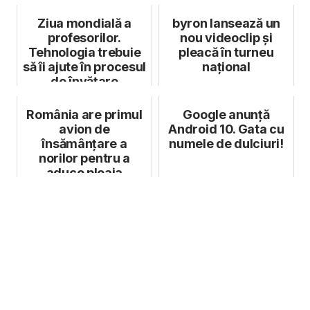
Ziua mondială a
byron lansează un
profesorilor.
nou videoclip și
Tehnologia trebuie
pleacă în turneu
să îi ajute în procesul
național
de învățare
România are primul
Google anunță
avion de
Android 10. Gata cu
însămânțare a
numele de dulciuri!
norilor pentru a
aduce ploaia