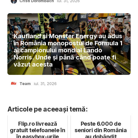
Cristi Dorombach
iul. 31, 2026
Kaufland și Monster Energy au adus
în România monopostul de Formula 1
al campionului mondial Lando
Norris. Unde și până când poate fi
văzut acesta
Team
iul. 31, 2026
Articole pe aceeași temă:
Flip.ro livrează
Peste 6.000 de
gratuit telefoanele în
seniori din România
în easybox-urile
au dobândit