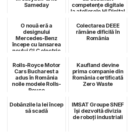
Sameday
competențe digitale
la atelierele Hi Digital
ale Fund...
O nouă eră a
Colectarea DEEE
designului
rămâne dificilă în
Mercedes-Benz
România
începe cu lansarea
noului GLC electric
Rolls-Royce Motor
Kaufland devine
Cars Bucharest a
prima companie din
adus în România
România certificată
noile modele Rolls-
Zero Waste
Royce
Dobânzile la lei încep
IMSAT Groupe SNEF
să scadă
își dezvoltă divizia
de roboţi industriali