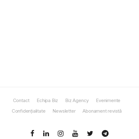
Contact
Echipa Biz
Biz Agency
Evenimente
Confidențialitate
Newsletter
Abonament revistă