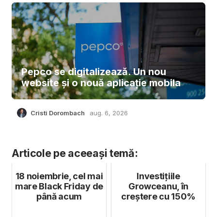
Pepco se digitalizează. Un nou
website și o nouă aplicație mobila
Cristi Dorombach
aug. 6, 2026
Articole pe aceeași temă:
18 noiembrie, cel mai
Investițiile
mare Black Friday de
Growceanu, în
până acum
creștere cu 150%