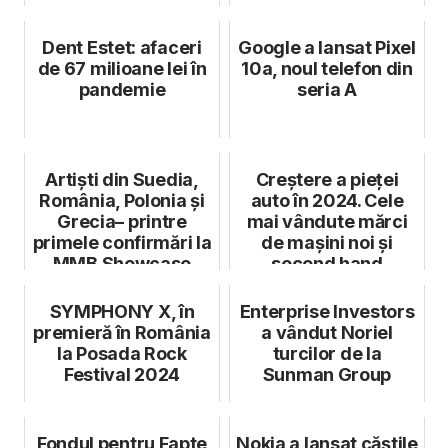
Dent Estet: afaceri
Google a lansat Pixel
de 67 milioane lei în
10a, noul telefon din
pandemie
seria A
Artiști din Suedia,
Creștere a pieței
România, Polonia și
auto în 2024. Cele
Grecia– printre
mai vândute mărci
primele confirmări la
de mașini noi și
MMB Showcase
second hand
Festival
SYMPHONY X, în
Enterprise Investors
premieră în România
a vândut Noriel
la Posada Rock
turcilor de la
Festival 2024
Sunman Group
Fondul pentru Fapte
Nokia a lansat căștile