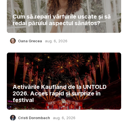
Cum să repari vârfurile uscate și să
redai părului aspectul sănătos?
Oana Grecea
aug. 6, 2026
Activările Kaufland de la UNTOLD
2026. Acces rapid și surprize în
festival
Cristi Dorombach
aug. 6, 2026