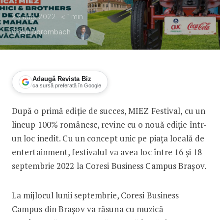
23 aug. 2022
< 1
min
Cristi Dorombach
Adaugă Revista Biz
ca sursă preferată în Google
După o primă ediție de succes, MIEZ Festival, cu un
Primul festival 100% românesc. Miez 
lineup 100% românesc, revine cu o nouă ediție într-
un loc inedit. Cu un concept unic pe piața locală de
entertainment, festivalul va avea loc între 16 și 18
septembrie 2022 la Coresi Business Campus Brașov.
La mijlocul lunii septembrie, Coresi Business
Campus din Brașov va răsuna cu muzică