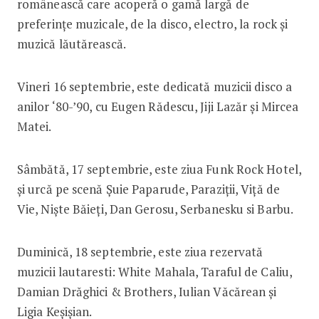
românească care acoperă o gamă largă de
preferințe muzicale, de la disco, electro, la rock și
muzică lăutărească.
Vineri 16 septembrie, este dedicată muzicii disco a
anilor ‘80-’90, cu Eugen Rădescu, Jiji Lazăr și Mircea
Matei.
Sâmbătă, 17 septembrie, este ziua Funk Rock Hotel,
și urcă pe scenă Șuie Paparude, Paraziții, Viță de
Vie, Niște Băieți, Dan Gerosu, Serbanesku si Barbu.
Duminică, 18 septembrie, este ziua rezervată
muzicii lautaresti: White Mahala, Taraful de Caliu,
Damian Drăghici & Brothers, Iulian Văcărean și
Ligia Keșișian.