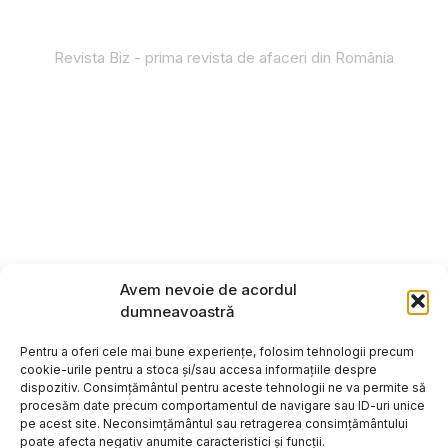
Revista Biz - prima revista de afaceri din România
Avem nevoie de acordul
dumneavoastră
Pentru a oferi cele mai bune experiențe, folosim tehnologii precum
cookie-urile pentru a stoca și/sau accesa informațiile despre
dispozitiv. Consimțământul pentru aceste tehnologii ne va permite să
procesăm date precum comportamentul de navigare sau ID-uri unice
pe acest site. Neconsimțământul sau retragerea consimțământului
poate afecta negativ anumite caracteristici și funcții.