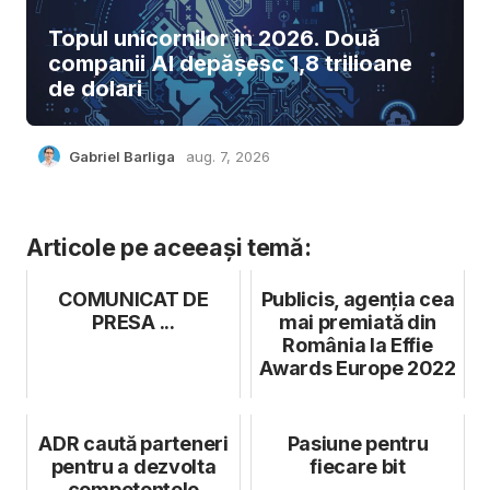
Topul unicornilor în 2026. Două
companii AI depășesc 1,8 trilioane
de dolari
Gabriel Barliga
aug. 7, 2026
Articole pe aceeași temă:
COMUNICAT DE
Publicis, agenția cea
PRESA ...
mai premiată din
România la Effie
Awards Europe 2022
ADR caută parteneri
Pasiune pentru
pentru a dezvolta
fiecare bit
competențele