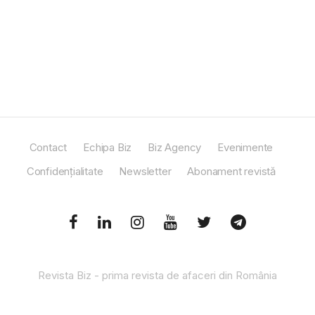
Contact
Echipa Biz
Biz Agency
Evenimente
Confidențialitate
Newsletter
Abonament revistă
Revista Biz - prima revista de afaceri din România