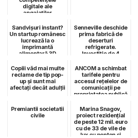
digitale ale
angajaților
companiilor
Sandvișuri instant?
Senneville deschide
Un startup românesc
prima fabrică de
lucrează la o
deserturi
imprimantă
refrigerate.
alimentară 3D
Investiție de 4
milioane de euro
Copiii văd mai multe
ANCOM a schimbat
reclame de tip pop-
tarifele pentru
up și sunt mai
accesul rețelelor de
afectați decât adulții
comunicații pe
proprietatea publică
Premiantii societatii
Marina Snagov,
civile
proiect rezidențial
de peste 12 mil. euro
cu de 33 de vile de
lux cu ponton și