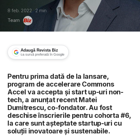
8 feb. 2022
2
min
Team
Adaugă Revista Biz
ca sursă preferată în Google
Programul de accelerare Commons Acc
Pentru prima dată de la lansare,
program de accelerare Commons
Accel va accepta și start up-uri non-
tech, a anunțat recent Matei
Dumitrescu, co-fondator. Au fost
deschise înscrierile pentru cohorta #6,
la care sunt așteptate startup-uri cu
soluții inovatoare și sustenabile.