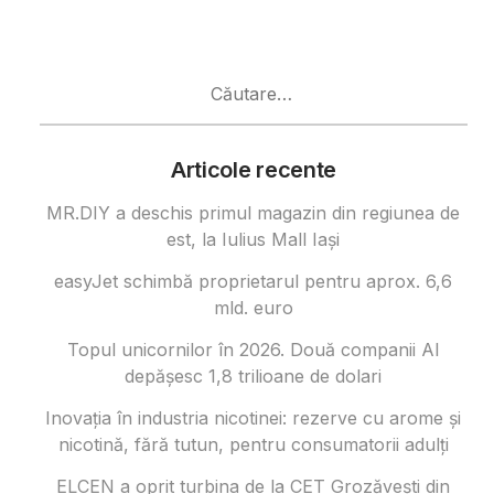
Caută
după:
Articole recente
MR.DIY a deschis primul magazin din regiunea de
est, la Iulius Mall Iași
easyJet schimbă proprietarul pentru aprox. 6,6
mld. euro
Topul unicornilor în 2026. Două companii AI
depășesc 1,8 trilioane de dolari
Inovația în industria nicotinei: rezerve cu arome și
nicotină, fără tutun, pentru consumatorii adulți
ELCEN a oprit turbina de la CET Grozăvești din