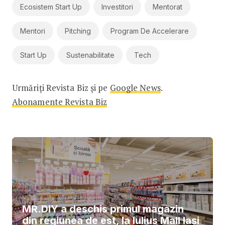
Ecosistem Start Up
Investitori
Mentorat
Mentori
Pitching
Program De Accelerare
Start Up
Sustenabilitate
Tech
Urmăriți Revista Biz și pe
Google News
.
Abonamente Revista Biz
MR.DIY a deschis primul magazin
din regiunea de est, la Iulius Mall Iași