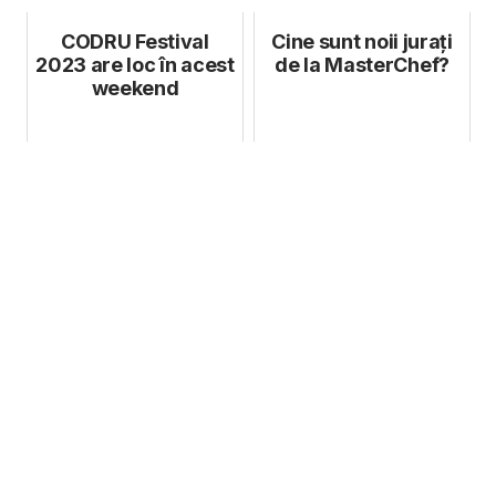
acces ...
CODRU Festival
Cine sunt noii jurați
2023 are loc în acest
de la MasterChef?
weekend