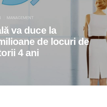
N
MANAGEMENT
ală va duce la
milioane de locuri de
rii 4 ani