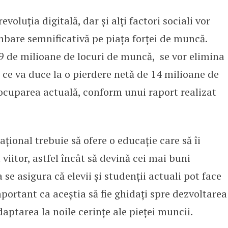
voluția digitală, dar și alți factori sociali vor
ce la pierderea a 14 milioane de l
mbare semnificativă pe piața forței de muncă.
69 de milioane de locuri de muncă, se vor elimina
 ce va duce la o pierdere netă de 14 milioane de
ocuparea actuală, conform unui raport realizat
.
țional trebuie să ofere o educație care să îi
viitor, astfel încât să devină cei mai buni
 se asigura că elevii și studenții actuali pot face
mportant ca aceștia să fie ghidați spre dezvoltarea
aptarea la noile cerințe ale pieței muncii.