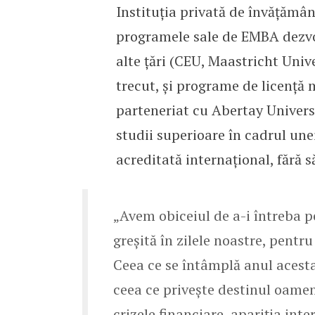
Instituția privată de învățămâ
programele sale de EMBA dezvol
alte țări (CEU, Maastricht Unive
trecut, și programe de licență m
parteneriat cu Abertay Universit
studii superioare în cadrul une
acreditată internațional, fără 
„Avem obiceiul de a-i întreba pe
greșită în zilele noastre, pentr
Ceea ce se întâmplă anul acesta 
ceea ce privește destinul oamen
crizele financiare, apariția int