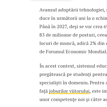
Avansul adoptării tehnologiei, re
Revoluția digitală va du
duce în următorii ani la o schi
Până în 2027, deși se vor crea 
83 de milioane de posturi, ceea
locuri de muncă, adică 2% din 
de Forumul Economic Mondial
În acest context, sistemul educa
pregătească pe studenți pentru 
specialiști în domeniu. Pentru a
față
joburilor viitorului
, este i
unor competențe noi și către ad