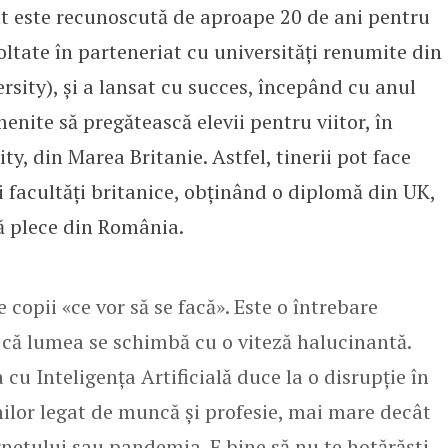
nt este recunoscută de aproape 20 de ani pentru
tate în parteneriat cu universități renumite din
rsity), și a lansat cu succes, începând cu anul
enite să pregătească elevii pentru viitor, în
y, din Marea Britanie. Astfel, tinerii pot face
i facultăți britanice, obținând o diplomă din UK,
să plece din România.
 copii «ce vor să se facă». Este o întrebare
u că lumea se schimbă cu o viteză halucinantă.
cu Inteligența Artificială duce la o disrupție în
ilor legat de muncă și profesie, mai mare decât
ernetului sau pandemia. E bine să nu te hotărăști