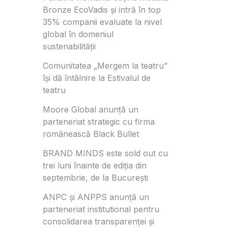
Bronze EcoVadis și intră în top
35% companii evaluate la nivel
global în domeniul
sustenabilității
Comunitatea „Mergem la teatru”
își dă întâlnire la Estivalul de
teatru
Moore Global anunță un
parteneriat strategic cu firma
românească Black Bullet
BRAND MINDS este sold out cu
trei luni înainte de ediția din
septembrie, de la București
ANPC și ANPPS anunță un
parteneriat institutional pentru
consolidarea transparenței și