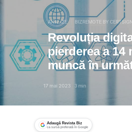
ANALIZE
BIZREMOTE BY CERTSIG
Revoluția digit
pierderea a 14 
muncă în următo
17 mai 2023
3
min
Adaugă Revista Biz
ca sursă preferată în Google