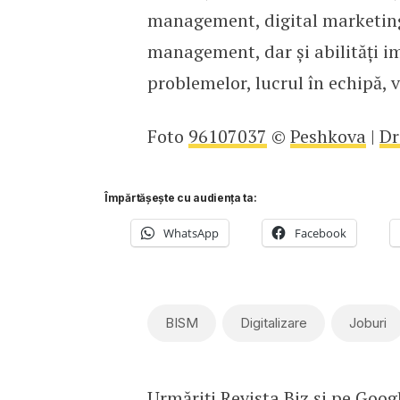
management, digital marketing
management, dar și abilități i
problemelor, lucrul în echipă, v
Foto
96107037
©
Peshkova
|
Dr
Împărtășește cu audiența ta:
WhatsApp
Facebook
BISM
Digitalizare
Joburi
Urmăriți Revista Biz și pe
Goog