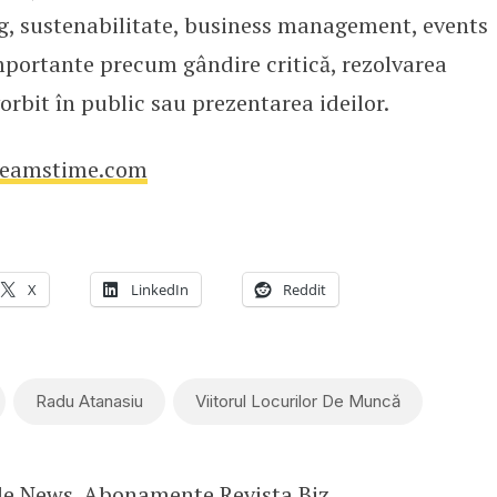
, sustenabilitate, business management, events
mportante precum gândire critică, rezolvarea
orbit în public sau prezentarea ideilor.
eamstime.com
X
LinkedIn
Reddit
Radu Atanasiu
Viitorul Locurilor De Muncă
le News
.
Abonamente Revista Biz