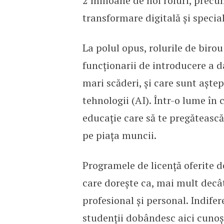
2 milioane de noi roluri, precum
transformare digitală și special
La polul opus, rolurile de birou
funcționarii de introducere a d
mari scăderi, și care sunt aștept
tehnologii (AI). Într-o lume în 
educație care să te pregătească 
pe piața muncii.
Programele de licență oferite d
care dorește ca, mai mult decât
profesional și personal. Indife
studenții dobândesc aici cunoști