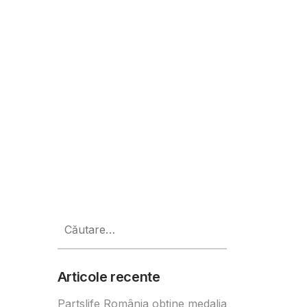
ocuri de muncă în următorii 4 ani
Caută
după:
Articole recente
Partslife România obține medalia