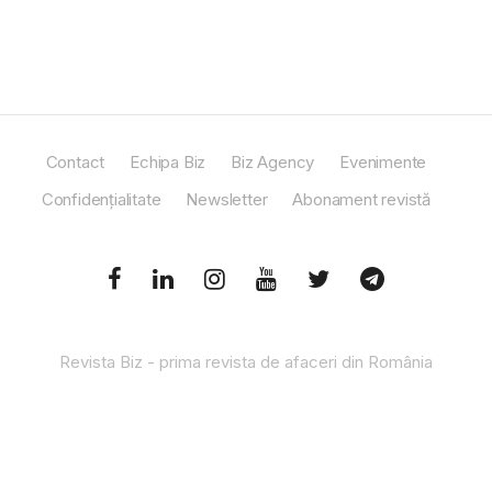
Contact
Echipa Biz
Biz Agency
Evenimente
Confidențialitate
Newsletter
Abonament revistă
Revista Biz - prima revista de afaceri din România