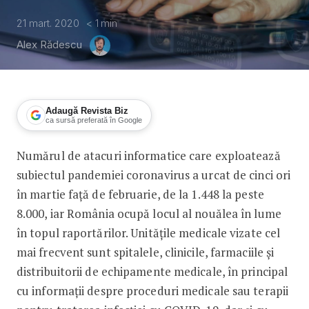
21 mart. 2020
< 1
min
Alex Rădescu
Adaugă Revista Biz
ca sursă preferată în Google
Numărul de atacuri informatice care exploatează
Hackerii se folosesc de Coronavirus si
subiectul pandemiei coronavirus a urcat de cinci ori
în martie față de februarie, de la 1.448 la peste
8.000, iar România ocupă locul al nouălea în lume
în topul raportărilor. Unitățile medicale vizate cel
mai frecvent sunt spitalele, clinicile, farmaciile și
distribuitorii de echipamente medicale, în principal
cu informații despre proceduri medicale sau terapii