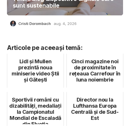
sunt sustenabile
Cristi Dorombach
aug. 4, 2026
Articole pe aceeași temă:
Lidl și Mullen
Cinci magazine noi
prezintă noua
de proximitate în
miniserie video Știi
rețeaua Carrefour în
și Gătești
luna noiembrie
Sportivii români cu
Director nou la
dizabilităţi, medaliaţi
Lufthansa Europa
la Campionatul
Centrală și de Sud-
Mondial de Escaladă
Est
din Elveția