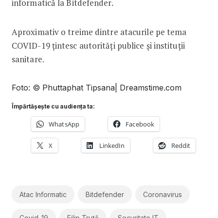
informatică la Bitdefender.
Aproximativ o treime dintre atacurile pe tema
COVID-19 țintesc autorități publice și instituții
sanitare.
Foto: © Phuttaphat Tipsana| Dreamstime.com
Împărtășește cu audiența ta:
WhatsApp
Facebook
X
LinkedIn
Reddit
Atac Informatic
Bitdefender
Coronavirus
Covid-19
Filip Truță
Securitate IT