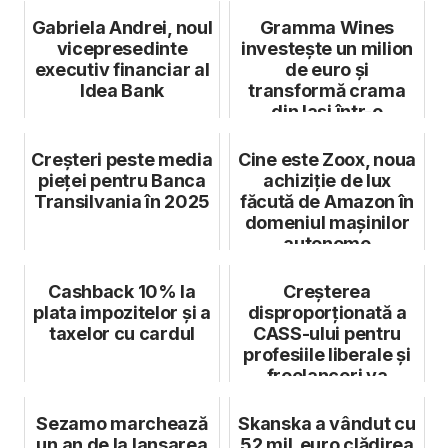
Gabriela Andrei, noul
Gramma Wines
vicepresedinte
investește un milion
executiv financiar al
de euro și
Idea Bank
transformă crama
din Iași într-o
destinație pentru
expe...
Creșteri peste media
Cine este Zoox, noua
pieței pentru Banca
achiziție de lux
Transilvania în 2025
făcută de Amazon în
domeniul mașinilor
autonome
Cashback 10% la
Creșterea
plata impozitelor și a
disproporționată a
taxelor cu cardul
CASS-ului pentru
profesiile liberale și
freelanceri va
reduce încasăril...
Sezamo marchează
Skanska a vândut cu
un an de la lansarea
52 mil. euro clădirea