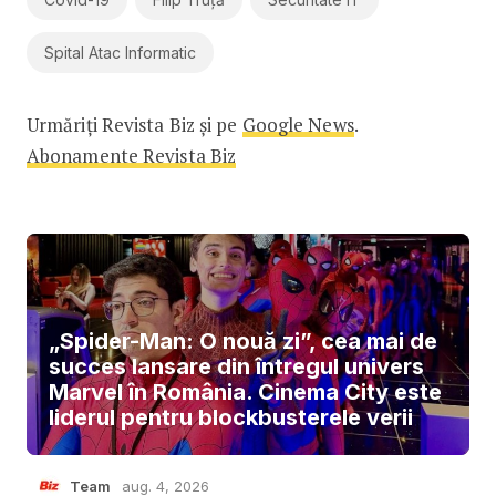
Spital Atac Informatic
Urmăriți Revista Biz și pe
Google News
.
Abonamente Revista Biz
„Spider-Man: O nouă zi”, cea mai de
succes lansare din întregul univers
Marvel în România. Cinema City este
liderul pentru blockbusterele verii
Team
aug. 4, 2026