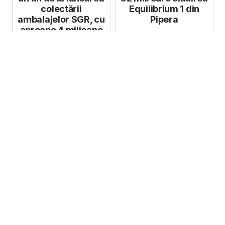
colectării
Equilibrium 1 din
ambalajelor SGR, cu
Pipera
aproape 4 milioane
de ambalaje ...