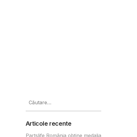
Caută
după:
Articole recente
Partslife România obține medalia