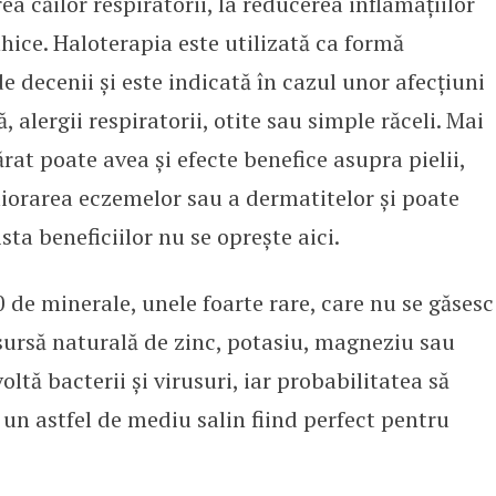
ea căilor respiratorii, la reducerea inflamațiilor
onhice. Haloterapia este utilizată ca formă
decenii și este indicată în cazul unor afecțiuni
 alergii respiratorii, otite sau simple răceli. Mai
at poate avea și efecte benefice asupra pielii,
liorarea eczemelor sau a dermatitelor și poate
ista beneficiilor nu se oprește aici.
 de minerale, unele foarte rare, care nu se găsesc
o sursă naturală de zinc, potasiu, magneziu sau
oltă bacterii și virusuri, iar probabilitatea să
 un astfel de mediu salin fiind perfect pentru