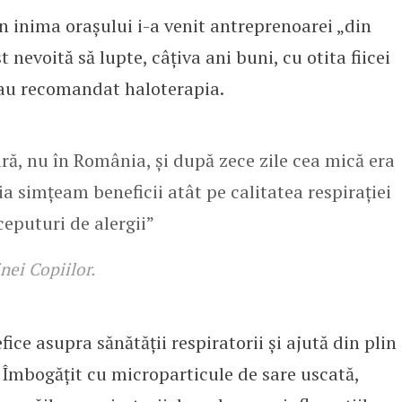
în inima orașului i-a venit antreprenoarei „din
nevoită să lupte, câțiva ani buni, cu otita fiicei
i au recomandat haloterapia.
ară, nu în România, și după zece zile cea mică era
ia simțeam beneficii atât pe calitatea respirației
ceputuri de alergii”
nei Copiilor.
fice asupra sănătății respiratorii și ajută din plin
. Îmbogățit cu microparticule de sare uscată,