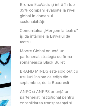
Bronze EcoVadis și intră în top
35% companii evaluate la nivel
global în domeniul
sustenabilității
Comunitatea „Mergem la teatru”
își dă întâlnire la Estivalul de
teatru
Moore Global anunță un
parteneriat strategic cu firma
românească Black Bullet
BRAND MINDS este sold out cu
trei luni înainte de ediția din
septembrie, de la București
ANPC și ANPPS anunță un
parteneriat institutional pentru
consolidarea transparenței și