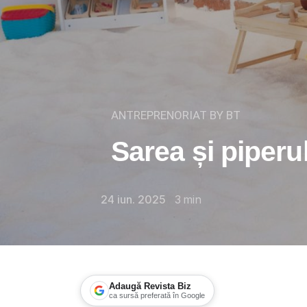
ANTREPRENORIAT BY BT
Sarea și piperu
24 iun. 2025
3
min
Adaugă Revista Biz
ca sursă preferată în Google