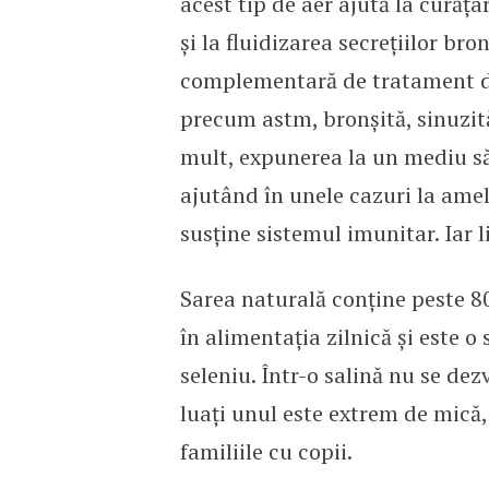
acest tip de aer ajută la curățar
și la fluidizarea secrețiilor br
complementară de tratament de 
precum astm, bronșită, sinuzită,
mult, expunerea la un mediu săr
ajutând în unele cazuri la ame
susține sistemul imunitar. Iar l
Sarea naturală conține peste 80
în alimentația zilnică și este 
seleniu. Într-o salină nu se dezv
luați unul este extrem de mică,
familiile cu copii.