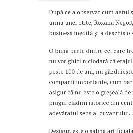
După ce a observat cum aerul sa
Sarea și piperul în antr
urma unei otite, Roxana Negoiț
business inedită și a deschis o 
O bună parte dintre cei care tr
nu vor ghici niciodată că etajul
peste 100 de ani, nu găzduieșt
companii importante, cum pare l
asigur că nu este o greșeală de 
pragul clădirii istorice din cent
adevăratul sens al cuvântului.
Desigur, este o salină artificia