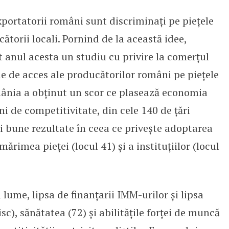
exportatorii români sunt discriminați pe piețele
 discriminați pe piețele UE?
orii locali. Pornind de la această idee,
t anul acesta un studiu cu privire la comerțul
ile de acces ale producătorilor români pe piețele
ânia a obținut un scor ce plasează economia
i de competitivitate, din cele 140 de țări
i bune rezultate în ceea ce privește adoptarea
mărimea pieței (locul 41) și a instituțiilor (locul
 lume, lipsa de finanțarii IMM-urilor și lipsa
isc), sănătatea (72) și abilitățile forței de muncă