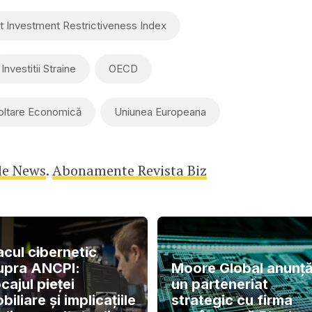
t Investment Restrictiveness Index
Investitii Straine
OECD
oltare Economică
Uniunea Europeana
le News
.
Abonamente Revista Biz
acul cibernetic
upra ANCPI:
Moore Global anunț
cajul pieței
un parteneriat
biliare și implicațiile
strategic cu firma