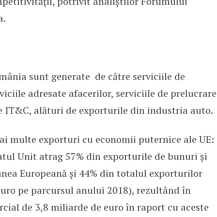
petitivității, potrivit analiștilor Forumului
a.
mânia sunt generate de către serviciile de
iciile adresate afacerilor, serviciile de prelucrare
le IT&C, alături de exporturile din industria auto.
ai multe exporturi cu economii puternice ale UE:
atul Unit atrag 57% din exporturile de bunuri și
unea Europeană și 44% din totalul exporturilor
euro pe parcursul anului 2018), rezultând în
cial de 3,8 miliarde de euro în raport cu aceste