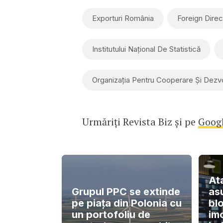
Exporturi România
Foreign Direc
Institutului Național De Statistică
Organizația Pentru Cooperare Și Dezv
Urmăriți Revista Biz și pe
Goog
At
Grupul PPC se extinde
as
pe piața din Polonia cu
blo
un portofoliu de
imo