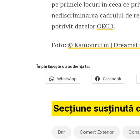
pe primele locuri în ceea ce pri
nediscriminarea cadrului de re
potrivit datelor
OECD
.
Foto:
© Kamonrutm | Dreamst
Împărtășește cu audiența ta:
WhatsApp
Facebook
Secțiune susținută 
Bnr
Comerț Exterior
Consi