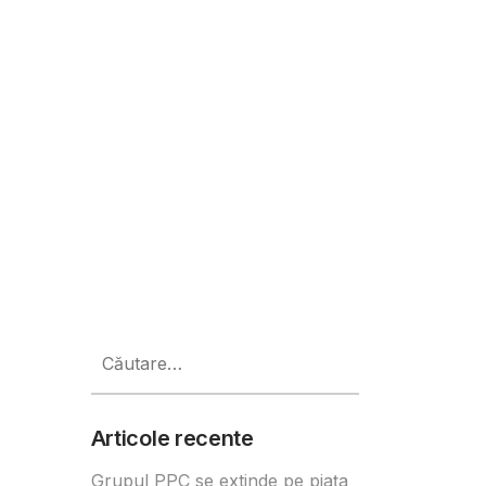
Caută
după:
Articole recente
Grupul PPC se extinde pe piața