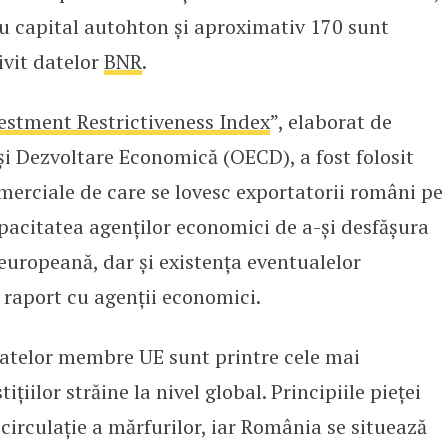
cu capital autohton și aproximativ 170 sunt
rivit datelor
BNR
.
estment Restrictiveness Index
”, elaborat de
i Dezvoltare Economică (OECD), a fost folosit
merciale de care se lovesc exportatorii români pe
pacitatea agenților economici de a-și desfășura
europeană, dar și existența eventualelor
 raport cu agenții economici.
tatelor membre UE sunt printre cele mai
ițiilor străine la nivel global. Principiile pieței
circulație a mărfurilor, iar România se situează