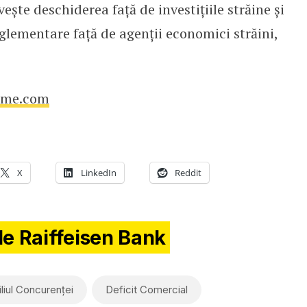
vește deschiderea față de investițiile străine și
glementare față de agenții economici străini,
ime.com
X
LinkedIn
Reddit
de Raiffeisen Bank
liul Concurenței
Deficit Comercial