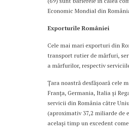
(69) sunt barierele în calea com
Economic Mondial din Români
Exporturile României
Cele mai mari exporturi din Ro
transport rutier de mărfuri, serv
a mărfurilor, respectiv servicii
Țara noastră desfășoară cele m
Franța, Germania, Italia și Reg
servicii din România către Uni
(aproximativ 37,2 miliarde de 
același timp un excedent comer