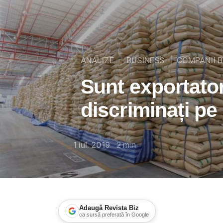
ANALIZE
BUSINESS
COMPANII B
Sunt exportator
discriminați pe
1 iul. 2019
2
min
Adaugă Revista Biz
ca sursă preferată în Google