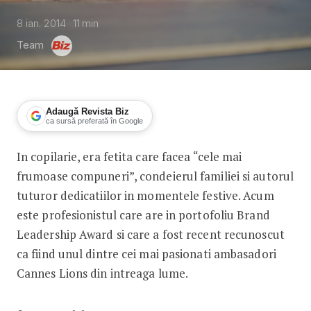
8 ian. 2014
11
min
Team
Adaugă Revista Biz
ca sursă preferată în Google
In copilarie, era fetita care facea “cele mai
Teodora Migdalovici: calatorie printre 
frumoase compuneri”, condeierul familiei si autorul
tuturor dedicatiilor in momentele festive. Acum
este profesionistul care are in portofoliu Brand
Leadership Award si care a fost recent recunoscut
ca fiind unul dintre cei mai pasionati ambasadori
Cannes Lions din intreaga lume.