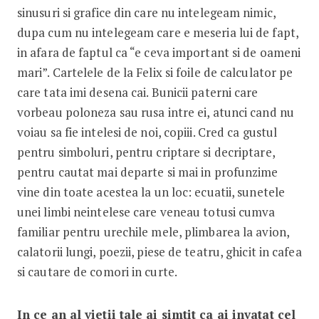
sinusuri si grafice din care nu intelegeam nimic,
dupa cum nu intelegeam care e meseria lui de fapt,
in afara de faptul ca “e ceva important si de oameni
mari”. Cartelele de la Felix si foile de calculator pe
care tata imi desena cai. Bunicii paterni care
vorbeau poloneza sau rusa intre ei, atunci cand nu
voiau sa fie intelesi de noi, copiii. Cred ca gustul
pentru simboluri, pentru criptare si decriptare,
pentru cautat mai departe si mai in profunzime
vine din toate acestea la un loc: ecuatii, sunetele
unei limbi neintelese care veneau totusi cumva
familiar pentru urechile mele, plimbarea la avion,
calatorii lungi, poezii, piese de teatru, ghicit in cafea
si cautare de comori in curte.
In ce an al vietii tale ai simtit ca ai invatat cel