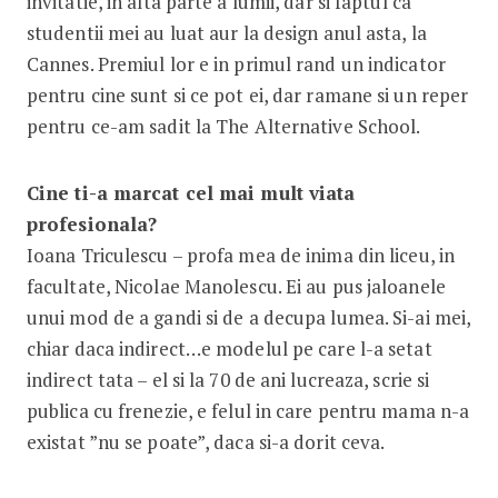
invitatie, in alta parte a lumii, dar si faptul ca
studentii mei au luat aur la design anul asta, la
Cannes. Premiul lor e in primul rand un indicator
pentru cine sunt si ce pot ei, dar ramane si un reper
pentru ce-am sadit la The Alternative School.
Cine ti-a marcat cel mai mult viata
profesionala?
Ioana Triculescu – profa mea de inima din liceu, in
facultate, Nicolae Manolescu. Ei au pus jaloanele
unui mod de a gandi si de a decupa lumea. Si-ai mei,
chiar daca indirect…e modelul pe care l-a setat
indirect tata – el si la 70 de ani lucreaza, scrie si
publica cu frenezie, e felul in care pentru mama n-a
existat ”nu se poate”, daca si-a dorit ceva.