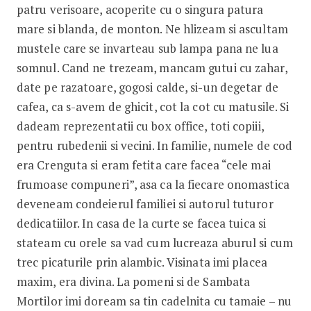
patru verisoare, acoperite cu o singura patura
mare si blanda, de monton. Ne hlizeam si ascultam
mustele care se invarteau sub lampa pana ne lua
somnul. Cand ne trezeam, mancam gutui cu zahar,
date pe razatoare, gogosi calde, si-un degetar de
cafea, ca s-avem de ghicit, cot la cot cu matusile. Si
dadeam reprezentatii cu box office, toti copiii,
pentru rubedenii si vecini. In familie, numele de cod
era Crenguta si eram fetita care facea “cele mai
frumoase compuneri”, asa ca la fiecare onomastica
deveneam condeierul familiei si autorul tuturor
dedicatiilor. In casa de la curte se facea tuica si
stateam cu orele sa vad cum lucreaza aburul si cum
trec picaturile prin alambic. Visinata imi placea
maxim, era divina. La pomeni si de Sambata
Mortilor imi doream sa tin cadelnita cu tamaie – nu