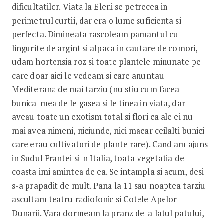
dificultatilor. Viata la Eleni se petrecea in
perimetrul curtii, dar era o lume suficienta si
perfecta. Dimineata rascoleam pamantul cu
lingurite de argint si alpaca in cautare de comori,
udam hortensia roz si toate plantele minunate pe
care doar aici le vedeam si care anuntau
Mediterana de mai tarziu (nu stiu cum facea
bunica-mea de le gasea si le tinea in viata, dar
aveau toate un exotism total si flori ca ale ei nu
mai avea nimeni, niciunde, nici macar ceilalti bunici
care erau cultivatori de plante rare). Cand am ajuns
in Sudul Frantei si-n Italia, toata vegetatia de
coasta imi amintea de ea. Se intampla si acum, desi
s-a prapadit de mult. Pana la 11 sau noaptea tarziu
ascultam teatru radiofonic si Cotele Apelor
Dunarii. Vara dormeam la pranz de-a latul patului,