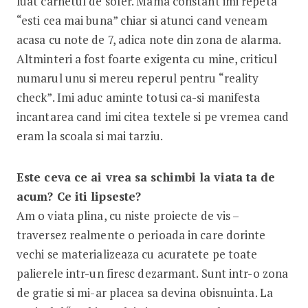
luat carnetul de sofer. Mama constant imi repeta
“esti cea mai buna” chiar si atunci cand veneam
acasa cu note de 7, adica note din zona de alarma.
Altminteri a fost foarte exigenta cu mine, criticul
numarul unu si mereu reperul pentru “reality
check”. Imi aduc aminte totusi ca-si manifesta
incantarea cand imi citea textele si pe vremea cand
eram la scoala si mai tarziu.
Este ceva ce ai vrea sa schimbi la viata ta de
acum? Ce iti lipseste?
Am o viata plina, cu niste proiecte de vis –
traversez realmente o perioada in care dorinte
vechi se materializeaza cu acuratete pe toate
palierele intr-un firesc dezarmant. Sunt intr-o zona
de gratie si mi-ar placea sa devina obisnuinta. La