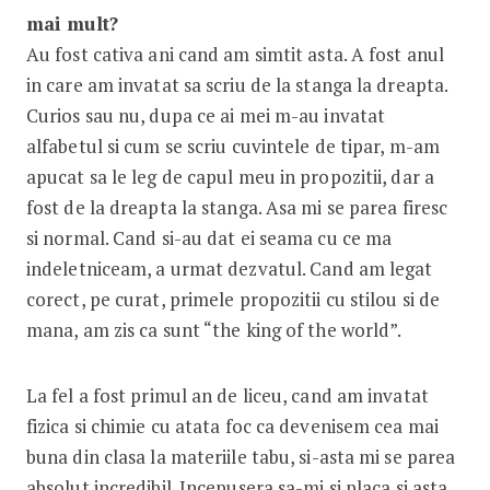
mai mult?
Au fost cativa ani cand am simtit asta. A fost anul
in care am invatat sa scriu de la stanga la dreapta.
Curios sau nu, dupa ce ai mei m-au invatat
alfabetul si cum se scriu cuvintele de tipar, m-am
apucat sa le leg de capul meu in propozitii, dar a
fost de la dreapta la stanga. Asa mi se parea firesc
si normal. Cand si-au dat ei seama cu ce ma
indeletniceam, a urmat dezvatul. Cand am legat
corect, pe curat, primele propozitii cu stilou si de
mana, am zis ca sunt “the king of the world”.
La fel a fost primul an de liceu, cand am invatat
fizica si chimie cu atata foc ca devenisem cea mai
buna din clasa la materiile tabu, si-asta mi se parea
absolut incredibil. Incepusera sa-mi si placa si asta