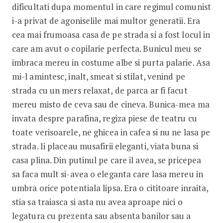
dificultati dupa momentul in care regimul comunist
i-a privat de agoniselile mai multor generatii. Era
cea mai frumoasa casa de pe strada si a fost locul in
care am avut o copilarie perfecta. Bunicul meu se
imbraca mereu in costume albe si purta palarie. Asa
mi-l amintesc, inalt, smeat si stilat, venind pe
strada cu un mers relaxat, de parca ar fi facut
mereu misto de ceva sau de cineva. Bunica-mea ma
invata despre parafina, regiza piese de teatru cu
toate verisoarele, ne ghicea in cafea si nu ne lasa pe
strada. Ii placeau musafirii eleganti, viata buna si
casa plina. Din putinul pe care il avea, se pricepea
sa faca mult si-avea o eleganta care lasa mereu in
umbra orice potentiala lipsa. Era o cititoare inraita,
stia sa traiasca si asta nu avea aproape nici o
legatura cu prezenta sau absenta banilor sau a