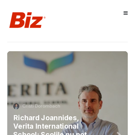
Cristi Dorombach
Richard Joannides,
Verita International
School: Școlile nu pot