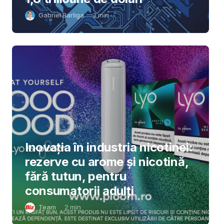
Gabriel Barliga
3
min
Inovația în industria nicotinei:
rezerve cu arome și nicotină,
fără tutun, pentru
consumatorii adulți
Team
2
min