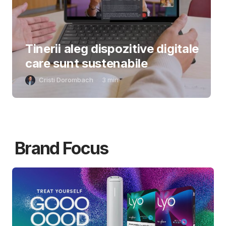
Tinerii aleg dispozitive digitale
care sunt sustenabile
Cristi Dorombach
3
min
Brand Focus