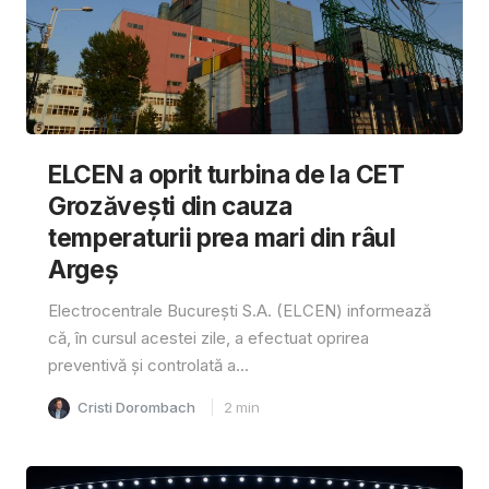
ELCEN a oprit turbina de la CET
Grozăvești din cauza
temperaturii prea mari din râul
Argeș
Electrocentrale București S.A. (ELCEN) informează
că, în cursul acestei zile, a efectuat oprirea
preventivă și controlată a...
Cristi Dorombach
2
min