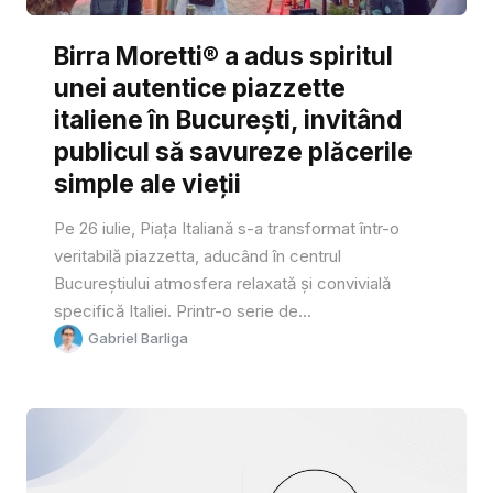
Birra Moretti® a adus spiritul
unei autentice piazzette
italiene în București, invitând
publicul să savureze plăcerile
simple ale vieții
Pe 26 iulie, Piața Italiană s-a transformat într-o
veritabilă piazzetta, aducând în centrul
Bucureștiului atmosfera relaxată și convivială
specifică Italiei. Printr-o serie de...
Gabriel Barliga