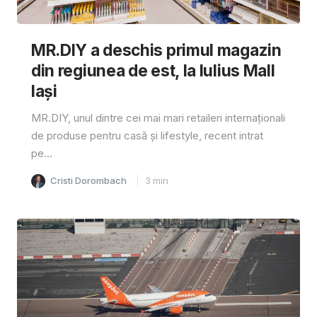
MR.DIY a deschis primul magazin
din regiunea de est, la Iulius Mall
Iași
MR.DIY, unul dintre cei mai mari retaileri internaționali
de produse pentru casă și lifestyle, recent intrat
pe...
Cristi Dorombach
3
min