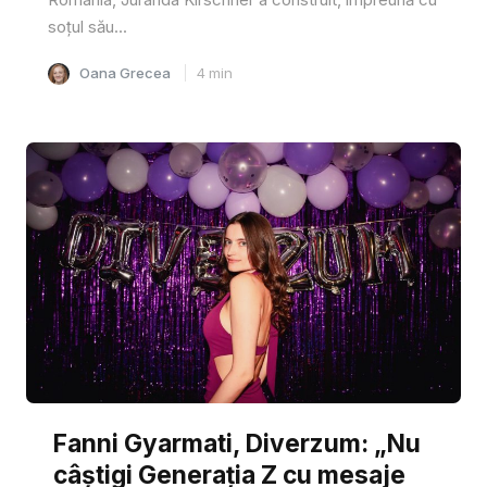
soțul său...
Oana Grecea
4
min
Fanni Gyarmati, Diverzum: „Nu
câștigi Generația Z cu mesaje