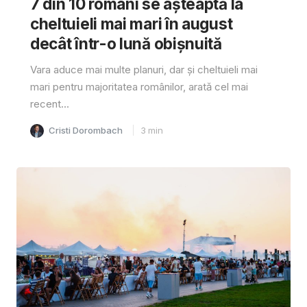
7 din 10 români se așteaptă la
cheltuieli mai mari în august
decât într-o lună obișnuită
Vara aduce mai multe planuri, dar și cheltuieli mai
mari pentru majoritatea românilor, arată cel mai
recent...
Cristi Dorombach
3
min