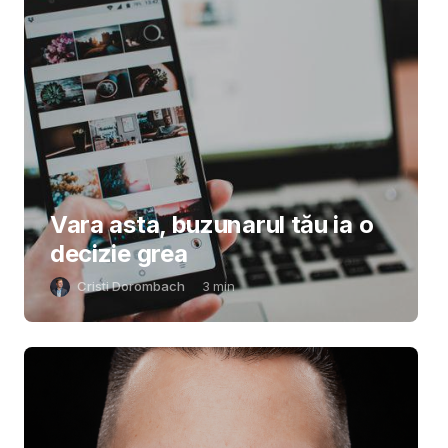
Vara asta, buzunarul tău ia o
decizie grea
Cristi Dorombach
3
min