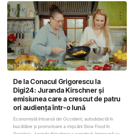
De la Conacul Grigorescu la
Digi24: Juranda Kirschner și
emisiunea care a crescut de patru
ori audiența într-o lună
Economistă întoarsă din Occident, autodidactă în
bucătărie și promotoare a mișcării Slow Food în
România, Juranda Kirschner a construit, împreună cu