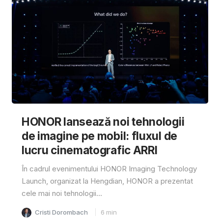
HONOR lansează noi tehnologii
de imagine pe mobil: fluxul de
lucru cinematografic ARRI
În cadrul evenimentului HONOR Imaging Technology
Launch, organizat la Hengdian, HONOR a prezentat
cele mai noi tehnologii...
Cristi Dorombach
6
min