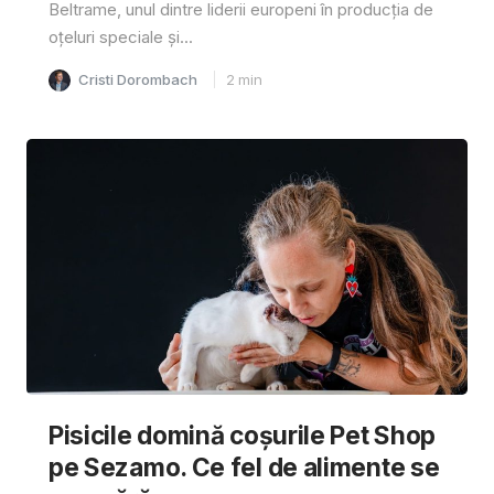
Beltrame, unul dintre liderii europeni în producția de
oțeluri speciale și...
Cristi Dorombach
2
min
Pisicile domină coșurile Pet Shop
pe Sezamo. Ce fel de alimente se