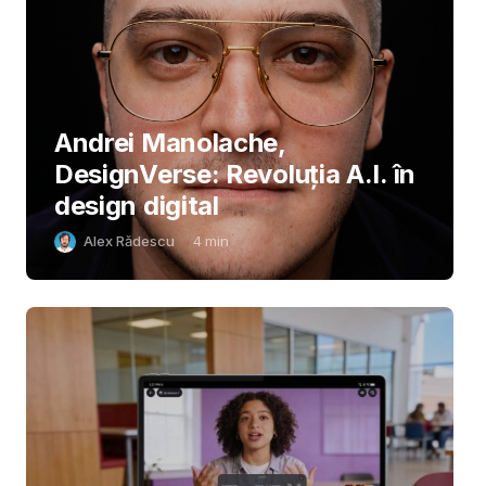
Andrei Manolache,
DesignVerse: Revoluția A.I. în
design digital
Alex Rădescu
4
min