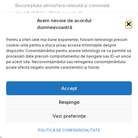
Bucureștiului atmosfera relaxată și convivială
specifică Italiei. Printr-o serie de...
Avem nevoie de acordul
Gabriel Barliga
dumneavoastră
Pentru a oferi cele mai bune experiențe, folosim tehnologii precum
cookie-urile pentru a stoca și/sau accesa informațiile despre
dispozitiv. Consimțământul pentru aceste tehnologii ne va permite să
procesăm date precum comportamentul de navigare sau ID-uri unice
pe acest site. Neconsimțământul sau retragerea consimțământului
poate afecta negativ anumite caracteristici și funcții.
Accept
Respinge
Vezi preferințe
Cum transformi cele mai
POLITICĂ DE CONFIDENȚIALITATE
frumoase amintiri ale verii într-