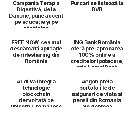
Campania Terapia
Purcari se listează la
Digestivă, de la
BVB
Danone, pune accent
pe educație și pe
sănătatea
consumatorilor
FREE NOW, cea mai
ING Bank România
descărcată aplicație
oferă pre-aprobarea
de ridesharing din
100% online a
România
creditelor ipotecare,
prin Home'Bank
Audi va integra
Aegon preia
tehnologie
portofoliile de
blockchain
asigurari de viata si
dezvoltată de
pensii din Romania
unicornul românesc
ale Achmea
Elrond