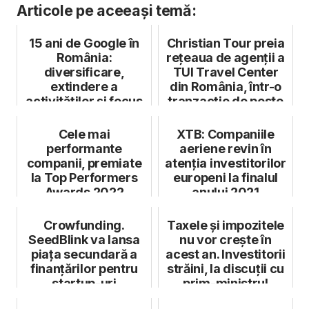
Articole pe aceeași temă:
15 ani de Google în
Christian Tour preia
România:
rețeaua de agenții a
diversificare,
TUI Travel Center
extindere a
din România, într-o
activităților și focus
tranzacție de peste
pe AI
...
Cele mai
XTB: Companiile
performante
aeriene revin în
companii, premiate
atenția investitorilor
la Top Performers
europeni la finalul
Awards 2022
anului 2021
Crowfunding.
Taxele și impozitele
SeedBlink va lansa
nu vor crește în
piața secundară a
acest an. Investitorii
finanțărilor pentru
străini, la discuții cu
startup-uri
prim-ministrul