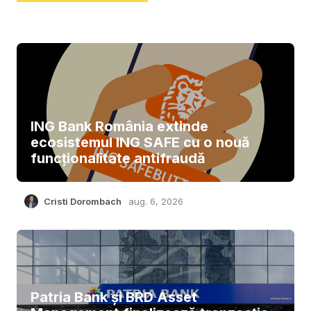
ING Bank România extinde
ecosistemul ING SAFE cu o nouă
funcționalitate antifraudă
Cristi Dorombach
aug. 6, 2026
Patria Bank și BRD Asset