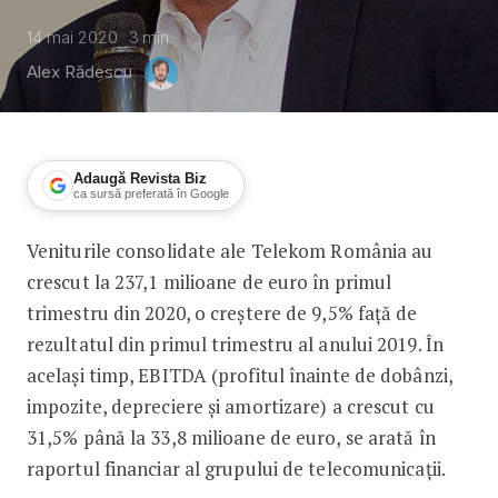
14 mai 2020
3
min
Alex Rădescu
Adaugă Revista Biz
ca sursă preferată în Google
Veniturile consolidate ale Telekom România au
Veniturile Telekom România, în creșt
crescut la 237,1 milioane de euro în primul
trimestru din 2020, o creștere de 9,5% față de
rezultatul din primul trimestru al anului 2019. În
același timp, EBITDA (profitul înainte de dobânzi,
impozite, depreciere și amortizare) a crescut cu
31,5% până la 33,8 milioane de euro, se arată în
raportul financiar al grupului de telecomunicații.