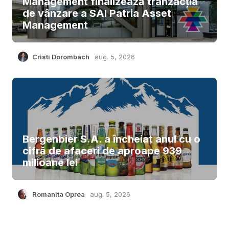
Management finalizează tranzacția
de vânzare a SAI Patria Asset
Management
Cristi Dorombach
aug. 5, 2026
Bergenbier S.A. a încheiat anul cu o
cifră de afaceri de aproape 939
milioane lei
Romanita Oprea
aug. 5, 2026