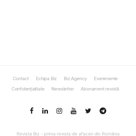
Contact
Echipa Biz
Biz Agency
Evenimente
Confidențialitate
Newsletter
Abonament revistă
Revista Biz - prima revista de afaceri din România