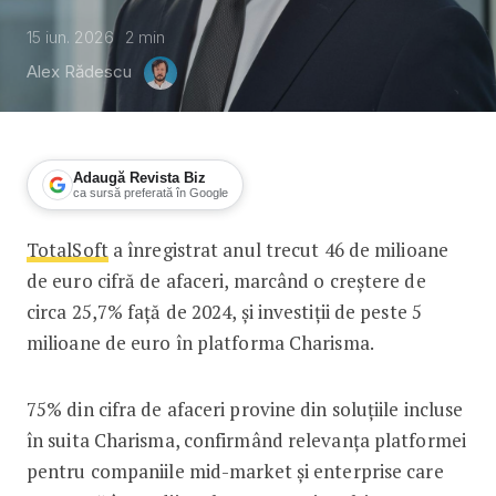
15 iun. 2026
2
min
Alex Rădescu
Adaugă Revista Biz
ca sursă preferată în Google
TotalSoft
a înregistrat anul trecut 46 de milioane
Afacerile TotalSoft, în creștere cu 2
de euro cifră de afaceri, marcând o creștere de
circa 25,7% față de 2024, și investiții de peste 5
milioane de euro în platforma Charisma.
75% din cifra de afaceri provine din soluțiile incluse
în suita Charisma, confirmând relevanța platformei
pentru companiile mid-market și enterprise care