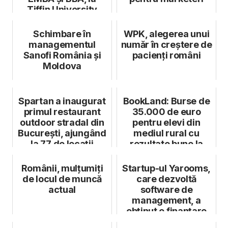
Tiffin University
Schimbare în
WPK, alegerea unui
managementul
număr în creștere de
Sanofi România și
pacienți români
Moldova
Spartan a inaugurat
BookLand: Burse de
primul restaurant
35.000 de euro
outdoor stradal din
pentru elevi din
București, ajungând
mediul rural cu
la 77 de locații
rezultate bune la
desch...
învățătură
Românii, mulțumiți
Startup-ul Yarooms,
de locul de muncă
care dezvoltă
actual
software de
management, a
obținut o finanțare
de 2 milioane de