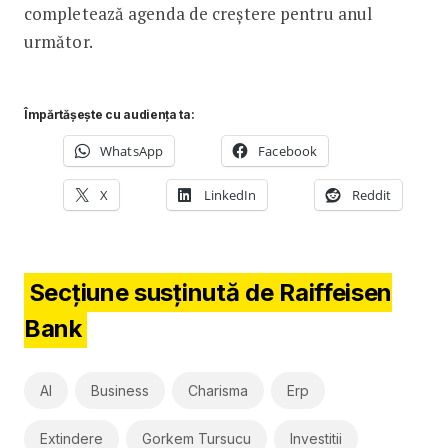
completează agenda de creștere pentru anul
următor.
Împărtășește cu audiența ta:
WhatsApp
Facebook
X
LinkedIn
Reddit
Secțiune susținută de Raiffeisen
Bank
AI
Business
Charisma
Erp
Extindere
Gorkem Tursucu
Investitii