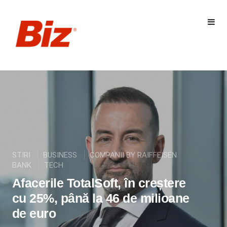
STIRI
BUSINESS
COMPANII BY RAIFFEISEN
BANK
TECH
Afacerile TotalSoft, în creștere
cu 25%, până la 46 de milioane
de euro