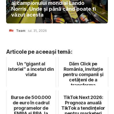
al campionului mondial Lando
Norris. Unde și până când poate fi
văzut acesta
Team
iul. 31, 2026
Articole pe aceeași temă:
Un “gigant al
Dăm Click pe
istoriei” a incetat din
România, invitație
viata
pentru companii și
cetățeni de a
transforma
deșeurile IT în șanse
la...
Burse de 500.000
TikTok Next 2026:
de euro în cadrul
Prognoza anuală
programelor de
TikTok a tendințelor
EMBA și BBA, la
pentru marketeri