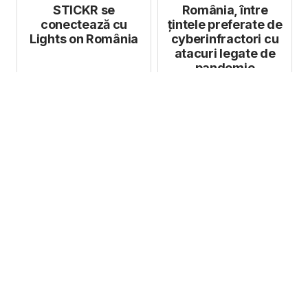
eur...
STICKR se
România, între
conectează cu
țintele preferate de
Lights on România
cyberinfractori cu
atacuri legate de
pandemie