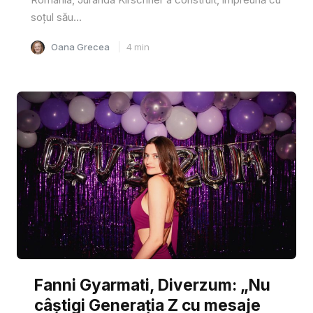
soțul său...
Oana Grecea
4
min
Fanni Gyarmati, Diverzum: „Nu
câștigi Generația Z cu mesaje