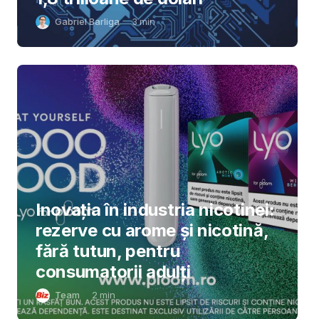
Gabriel Barliga
3
min
Inovația în industria nicotinei:
rezerve cu arome și nicotină,
fără tutun, pentru
consumatorii adulți
Team
2
min