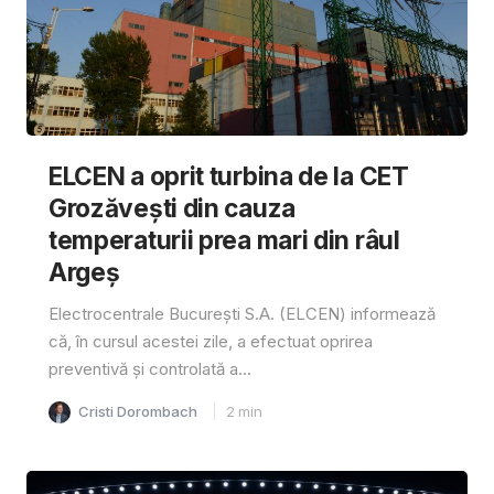
ELCEN a oprit turbina de la CET
Grozăvești din cauza
temperaturii prea mari din râul
Argeș
Electrocentrale București S.A. (ELCEN) informează
că, în cursul acestei zile, a efectuat oprirea
preventivă și controlată a...
Cristi Dorombach
2
min