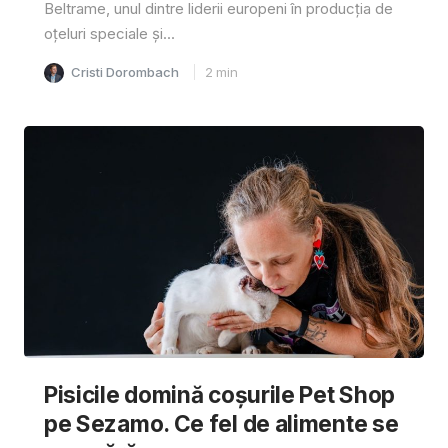
Beltrame, unul dintre liderii europeni în producția de
oțeluri speciale și...
Cristi Dorombach
2
min
Pisicile domină coșurile Pet Shop
pe Sezamo. Ce fel de alimente se