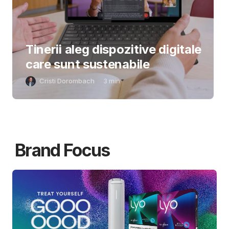
Tinerii aleg dispozitive digitale
care sunt sustenabile
Cristi Dorombach
3
min
Brand Focus