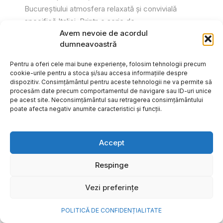
Bucureștiului atmosfera relaxată și convivială
specifică Italiei. Printr-o serie de...
Avem nevoie de acordul
Gabriel Barliga
dumneavoastră
Pentru a oferi cele mai bune experiențe, folosim tehnologii precum
cookie-urile pentru a stoca și/sau accesa informațiile despre
dispozitiv. Consimțământul pentru aceste tehnologii ne va permite să
procesăm date precum comportamentul de navigare sau ID-uri unice
pe acest site. Neconsimțământul sau retragerea consimțământului
poate afecta negativ anumite caracteristici și funcții.
Accept
Respinge
Vezi preferințe
Cum transformi cele mai
POLITICĂ DE CONFIDENȚIALITATE
frumoase amintiri ale verii într-