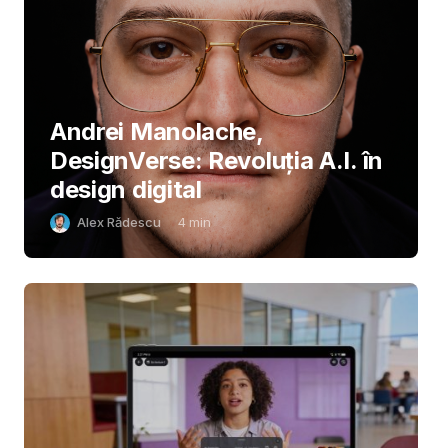
Andrei Manolache,
DesignVerse: Revoluția A.I. în
design digital
Alex Rădescu
4
min