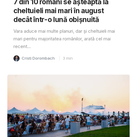
7 din 10 români se așteaptă la
cheltuieli mai mari în august
decât într-o lună obișnuită
Vara aduce mai multe planuri, dar și cheltuieli mai
mari pentru majoritatea românilor, arată cel mai
recent...
Cristi Dorombach
3
min