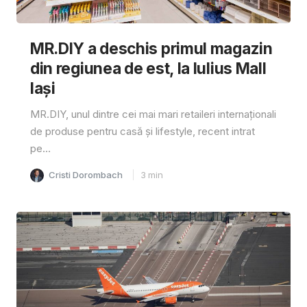
MR.DIY a deschis primul magazin
din regiunea de est, la Iulius Mall
Iași
MR.DIY, unul dintre cei mai mari retaileri internaționali
de produse pentru casă și lifestyle, recent intrat
pe...
Cristi Dorombach
3
min