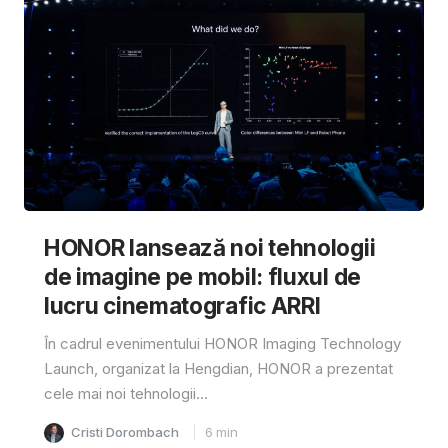
HONOR lansează noi tehnologii
de imagine pe mobil: fluxul de
lucru cinematografic ARRI
În cadrul evenimentului HONOR Imaging Technology
Launch, organizat la Hengdian, HONOR a prezentat
cele mai noi tehnologii...
Cristi Dorombach
6
min