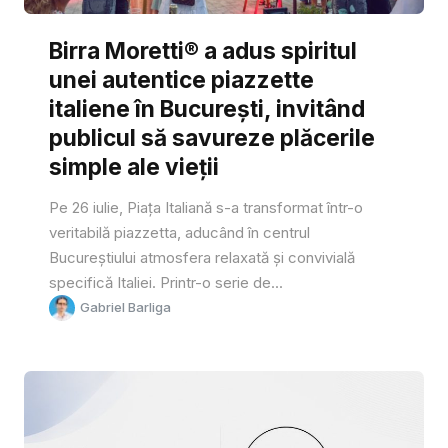
Birra Moretti® a adus spiritul
unei autentice piazzette
italiene în București, invitând
publicul să savureze plăcerile
simple ale vieții
Pe 26 iulie, Piața Italiană s-a transformat într-o
veritabilă piazzetta, aducând în centrul
Bucureștiului atmosfera relaxată și convivială
specifică Italiei. Printr-o serie de...
Gabriel Barliga