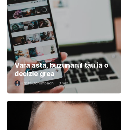
Vara asta, buzunarul tău ia o
decizie grea
Cristi Dorombach
3
min