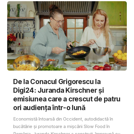
De la Conacul Grigorescu la
Digi24: Juranda Kirschner și
emisiunea care a crescut de patru
ori audiența într-o lună
Economistă întoarsă din Occident, autodidactă în
bucătărie și promotoare a mișcării Slow Food în
România, Juranda Kirschner a construit, împreună cu