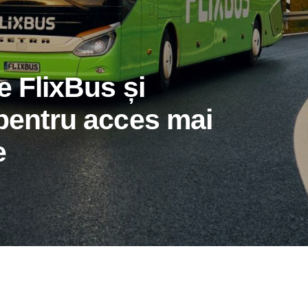
e FlixBus și
 pentru acces mai
e