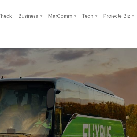
 Check
Business
MarComm
Tech
Proiecte Biz