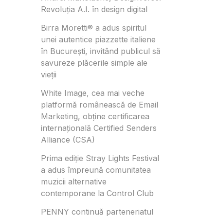
Revoluția A.I. în design digital
Birra Moretti® a adus spiritul
unei autentice piazzette italiene
în București, invitând publicul să
savureze plăcerile simple ale
vieții
White Image, cea mai veche
platformă românească de Email
Marketing, obține certificarea
internațională Certified Senders
Alliance (CSA)
Prima ediție Stray Lights Festival
a adus împreună comunitatea
muzicii alternative
contemporane la Control Club
PENNY continuă parteneriatul