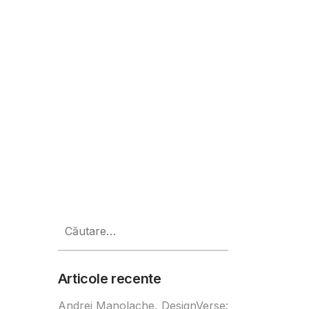
i facil la autocare
Caută
după:
Articole recente
Andrei Manolache, DesignVerse: