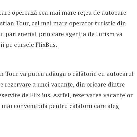
care operează cea mai mare rețea de autocare
 și Christian Tour pentru acces ma
stian Tour, cel mai mare operator turistic din
 parteneriat prin care agenția de turism va
rii pe cursele FlixBus.
an Tour va putea adăuga o călătorie cu autocarul
e rezervare a unei vacanțe, din oricare dintre
ervite de FlixBus. Astfel, rezervarea vacanțelor
 mai convenabilă pentru călătorii care aleg