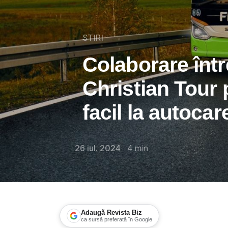
STIRI
Colaborare într
Christian Tour
facil la autocar
26 iul. 2024
4
min
Adaugă Revista Biz
ca sursă preferată în Google