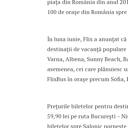
piața din România din anul 2017
100 de orașe din România spre 
În luna iunie, Flix a anunțat că
destinații de vacanță populare 
Varna, Albena, Sunny Beach, Bal
asemenea, cei care plănuiesc un
FlixBus în orașe precum Sofia,
Prețurile biletelor pentru desti
59,90 lei pe ruta București – Ni
biletelor spre Salonic pornește 