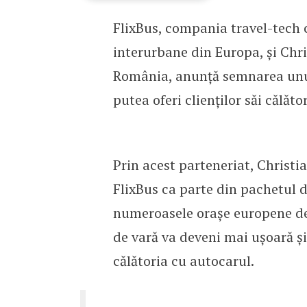
FlixBus, compania travel-tech 
Colaborare între FlixBus
interurbane din Europa, și Chri
România, anunță semnarea unui
putea oferi clienților săi călăto
Prin acest parteneriat, Christi
FlixBus ca parte din pachetul d
numeroasele orașe europene des
de vară va deveni mai ușoară și
călătoria cu autocarul.