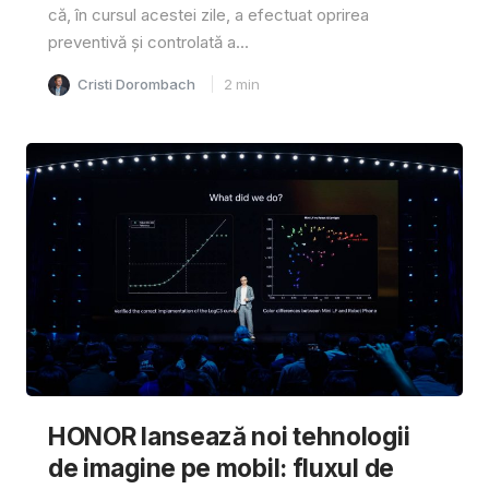
că, în cursul acestei zile, a efectuat oprirea
preventivă și controlată a...
Cristi Dorombach
2
min
HONOR lansează noi tehnologii
de imagine pe mobil: fluxul de