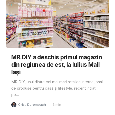
MR.DIY a deschis primul magazin
din regiunea de est, la Iulius Mall
Iași
MR.DIY, unul dintre cei mai mari retaileri internaționali
de produse pentru casă și lifestyle, recent intrat
pe...
Cristi Dorombach
3
min