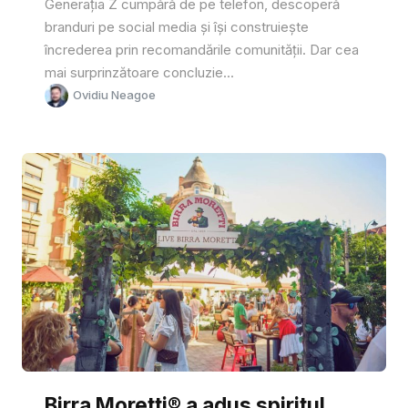
Generația Z cumpără de pe telefon, descoperă
branduri pe social media și își construiește
încrederea prin recomandările comunității. Dar cea
mai surprinzătoare concluzie...
Ovidiu Neagoe
Birra Moretti® a adus spiritul