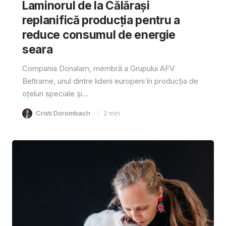
Laminorul de la Călărași
replanifică producția pentru a
reduce consumul de energie
seara
Compania Donalam, membră a Grupului AFV
Beltrame, unul dintre liderii europeni în producția de
oțeluri speciale și...
Cristi Dorombach
2
min