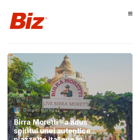
Gabriel Barliga
Birra Moretti® a adus
spiritul unei autentice
piazzette italiene în