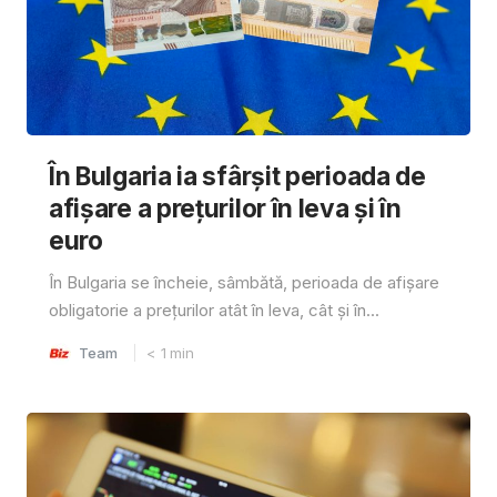
În Bulgaria ia sfârşit perioada de
afișare a prețurilor în ​​leva și în
euro
În Bulgaria se încheie, sâmbătă, perioada de afișare
obligatorie a prețurilor atât în ​​leva, cât și în...
Team
< 1
min