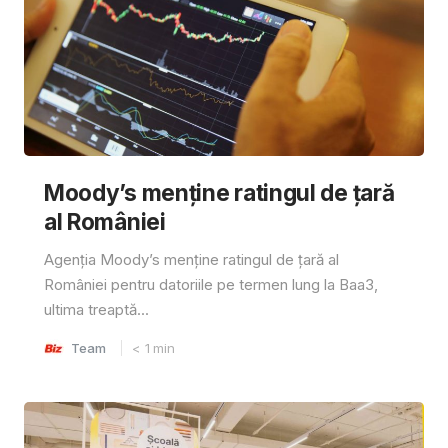
Moody’s menține ratingul de țară
al României
Agenția Moody’s menține ratingul de țară al
României pentru datoriile pe termen lung la Baa3,
ultima treaptă...
Team
< 1
min