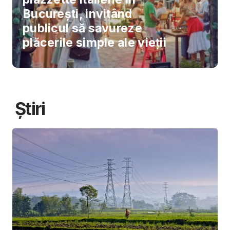
București, invitând
publicul să savureze
plăcerile simple ale vieții
Știri