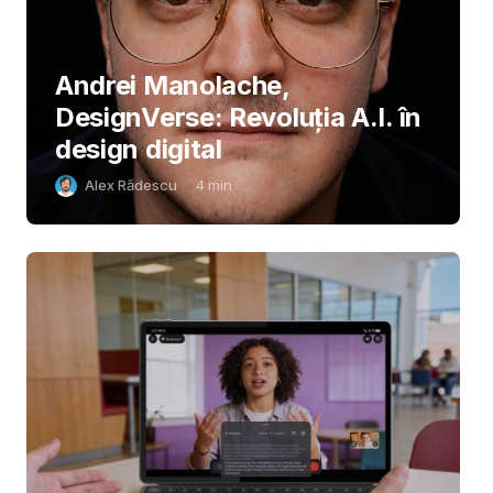
Andrei Manolache,
DesignVerse: Revoluția A.I. în
design digital
Alex Rădescu
4
min