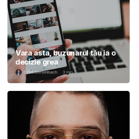
Vara asta, buzunarul tău ia o
decizie grea
Cristi Dorombach
3
min