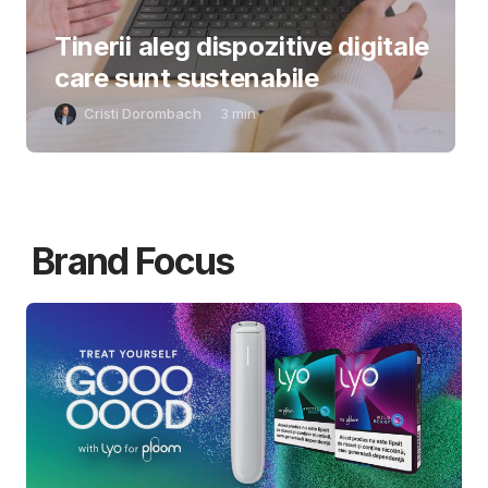
Tinerii aleg dispozitive digitale
care sunt sustenabile
Cristi Dorombach
3
min
Brand Focus