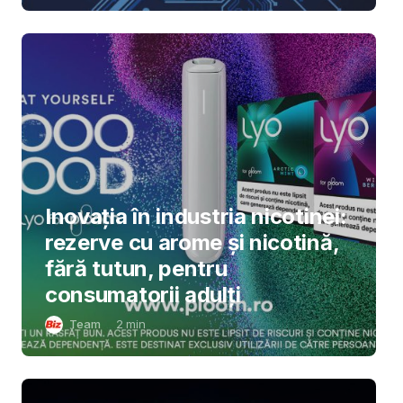
Inovația în industria nicotinei:
rezerve cu arome și nicotină,
fără tutun, pentru
consumatorii adulți
Team
2
min