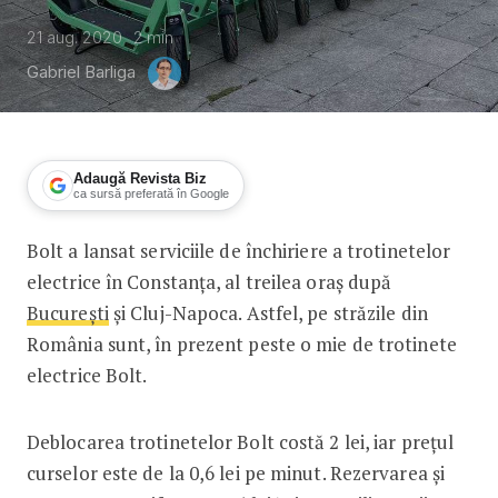
21 aug. 2020
2
min
Gabriel Barliga
Adaugă Revista Biz
ca sursă preferată în Google
Bolt a lansat serviciile de închiriere a trotinetelor
După București și Cluj-Napoca, trotin
electrice în Constanța, al treilea oraș după
București
și Cluj-Napoca. Astfel, pe străzile din
România sunt, în prezent peste o mie de trotinete
electrice Bolt.
Deblocarea trotinetelor Bolt costă 2 lei, iar prețul
curselor este de la 0,6 lei pe minut. Rezervarea și