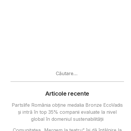
Caută
după:
Articole recente
Partslife România obține medalia Bronze EcoVadis
și intră în top 35% companii evaluate la nivel
global în domeniul sustenabilității
Comunitatea „Mergem la teatru” își dă întâlnire la