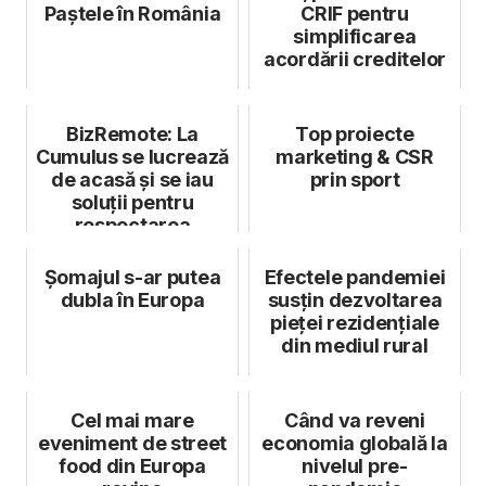
Paștele în România
CRIF pentru
simplificarea
acordării creditelor
BizRemote: La
Top proiecte
Cumulus se lucrează
marketing & CSR
de acasă și se iau
prin sport
soluții pentru
respectarea
termenelor
lucrărilo...
Șomajul s-ar putea
Efectele pandemiei
dubla în Europa
susțin dezvoltarea
pieței rezidențiale
din mediul rural
Cel mai mare
Când va reveni
eveniment de street
economia globală la
food din Europa
nivelul pre-