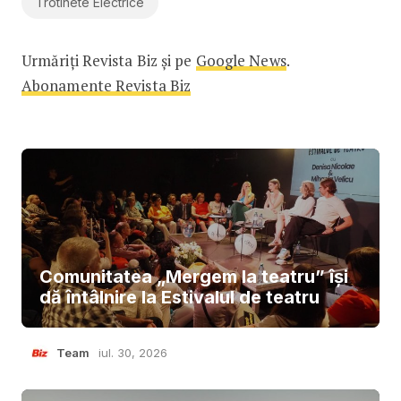
Trotinete Electrice
Urmăriți Revista Biz și pe
Google News
.
Abonamente Revista Biz
Comunitatea „Mergem la teatru” își
dă întâlnire la Estivalul de teatru
Team
iul. 30, 2026