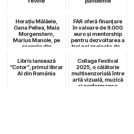
revine
pandemie
Horațiu Mălăele,
FAR oferă finanțare
Oana Pellea, Maia
în valoare de 9.000
Morgenstern,
euro și mentorship
Marius Manole, pe
pentru dezvoltarea a
scenele din
trei noi proiecte de...
București și
Constanța...
Libris lansează
Collage Festival
”Cotor”, primul librar
2025, o călătorie
AI din România
multisenzorială între
artă vizuală, muzică
și performance