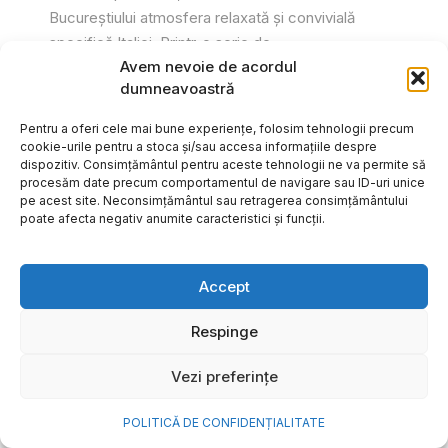
Bucureștiului atmosfera relaxată și convivială
specifică Italiei. Printr-o serie de...
Avem nevoie de acordul
Gabriel Barliga
dumneavoastră
Pentru a oferi cele mai bune experiențe, folosim tehnologii precum
cookie-urile pentru a stoca și/sau accesa informațiile despre
dispozitiv. Consimțământul pentru aceste tehnologii ne va permite să
procesăm date precum comportamentul de navigare sau ID-uri unice
pe acest site. Neconsimțământul sau retragerea consimțământului
poate afecta negativ anumite caracteristici și funcții.
Accept
Respinge
Vezi preferințe
Cum transformi cele mai
POLITICĂ DE CONFIDENȚIALITATE
frumoase amintiri ale verii într-