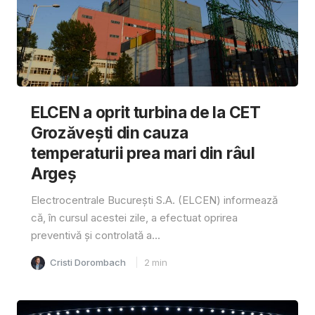
ELCEN a oprit turbina de la CET
Grozăvești din cauza
temperaturii prea mari din râul
Argeș
Electrocentrale București S.A. (ELCEN) informează
că, în cursul acestei zile, a efectuat oprirea
preventivă și controlată a...
Cristi Dorombach
2
min