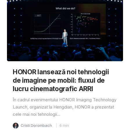
HONOR lansează noi tehnologii
de imagine pe mobil: fluxul de
lucru cinematografic ARRI
În cadrul evenimentului HONOR Imaging Technology
Launch, organizat la Hengdian, HONOR a prezentat
cele mai noi tehnologii...
Cristi Dorombach
6
min