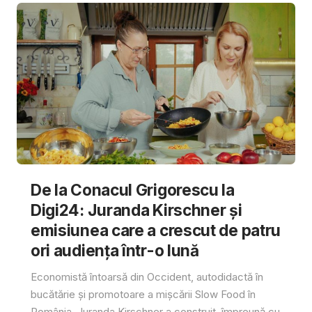
De la Conacul Grigorescu la
Digi24: Juranda Kirschner și
emisiunea care a crescut de patru
ori audiența într-o lună
Economistă întoarsă din Occident, autodidactă în
bucătărie și promotoare a mișcării Slow Food în
România, Juranda Kirschner a construit, împreună cu