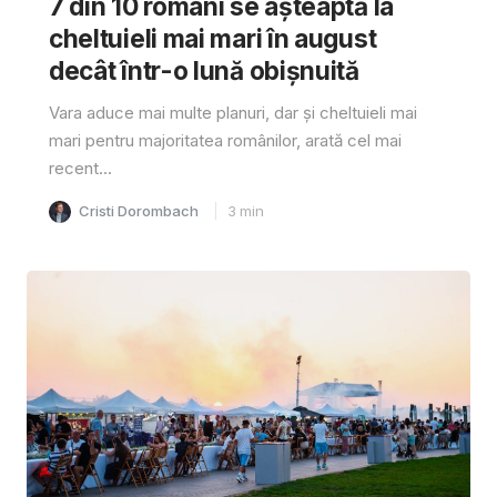
7 din 10 români se așteaptă la
cheltuieli mai mari în august
decât într-o lună obișnuită
Vara aduce mai multe planuri, dar și cheltuieli mai
mari pentru majoritatea românilor, arată cel mai
recent...
Cristi Dorombach
3
min