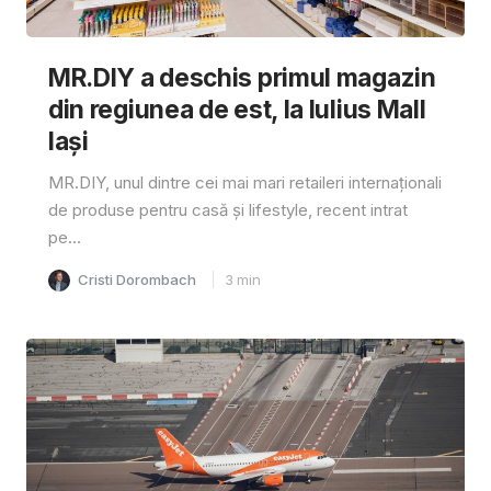
MR.DIY a deschis primul magazin
din regiunea de est, la Iulius Mall
Iași
MR.DIY, unul dintre cei mai mari retaileri internaționali
de produse pentru casă și lifestyle, recent intrat
pe...
Cristi Dorombach
3
min