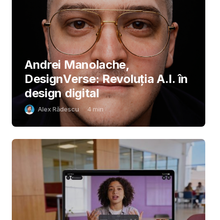
Andrei Manolache,
DesignVerse: Revoluția A.I. în
design digital
Alex Rădescu
4
min