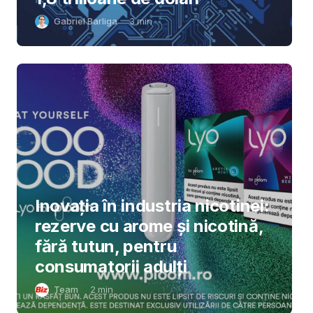
Gabriel Barliga
3
min
Inovația în industria nicotinei:
rezerve cu arome și nicotină,
fără tutun, pentru
consumatorii adulți
Team
2
min