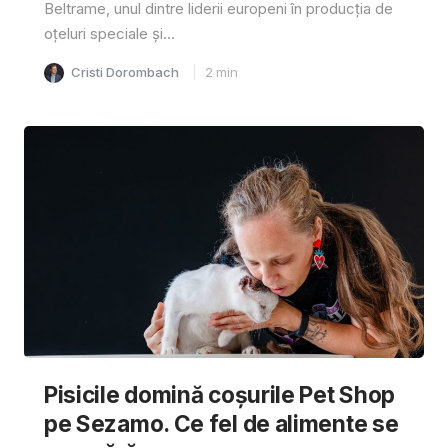
Beltrame, unul dintre liderii europeni în producția de
oțeluri speciale și...
Cristi Dorombach
2
min
Pisicile domină coșurile Pet Shop
pe Sezamo. Ce fel de alimente se