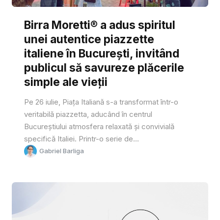
Birra Moretti® a adus spiritul
unei autentice piazzette
italiene în București, invitând
publicul să savureze plăcerile
simple ale vieții
Pe 26 iulie, Piața Italiană s-a transformat într-o
veritabilă piazzetta, aducând în centrul
Bucureștiului atmosfera relaxată și convivială
specifică Italiei. Printr-o serie de...
Gabriel Barliga