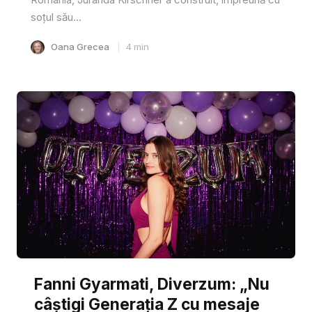
soțul său...
Oana Grecea
4
min
Fanni Gyarmati, Diverzum: „Nu
câștigi Generația Z cu mesaje