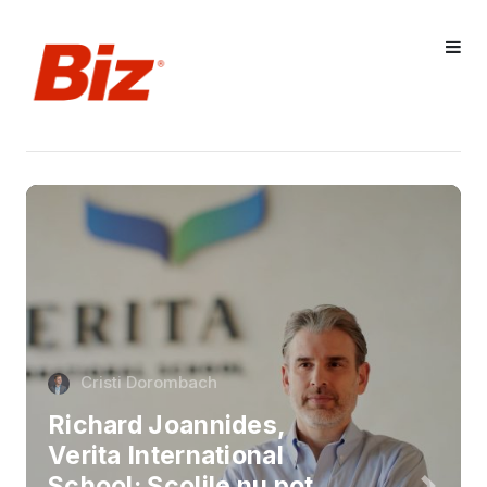
Cristi Dorombach
Richard Joannides,
Verita International
School: Școlile nu pot