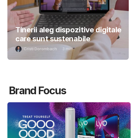
Tinerii aleg dispozitive digitale
care sunt sustenabile
Cristi Dorombach
3
min
Brand Focus