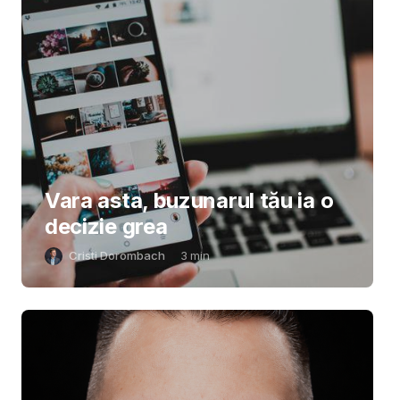
Vara asta, buzunarul tău ia o
decizie grea
Cristi Dorombach
3
min