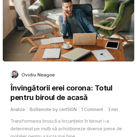
Ovidiu Neagoe
Învingătorii erei corona: Totul
pentru biroul de acasă
Analize
BizRemote by certSIGN
1 Comment
3
min
Transformarea bruscă a locuințelor în birouri i-a
determinat pe mulți să achiziționeze diverse piese de
mobilier pentru a lucra mai bine...