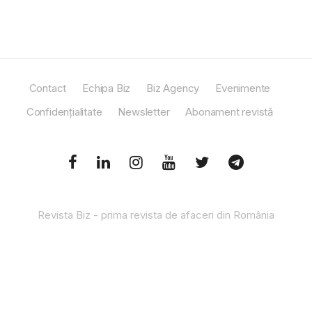
Contact
Echipa Biz
Biz Agency
Evenimente
Confidențialitate
Newsletter
Abonament revistă
Revista Biz - prima revista de afaceri din România