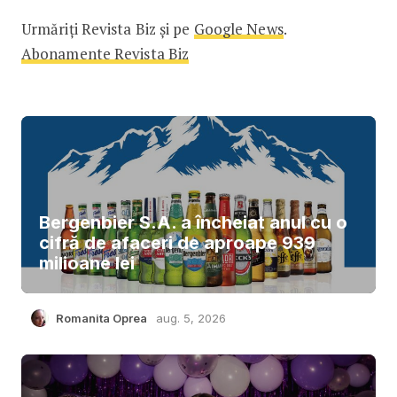
Urmăriți Revista Biz și pe
Google News
.
Abonamente Revista Biz
Bergenbier S.A. a încheiat anul cu o
cifră de afaceri de aproape 939
milioane lei
Romanita Oprea
aug. 5, 2026