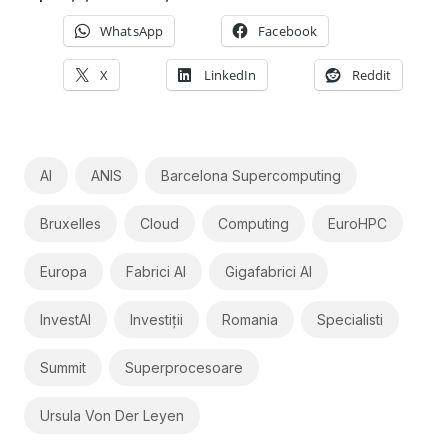
WhatsApp
Facebook
X
LinkedIn
Reddit
AI
ANIS
Barcelona Supercomputing
Bruxelles
Cloud
Computing
EuroHPC
Europa
Fabrici AI
Gigafabrici AI
InvestAI
Investiții
Romania
Specialisti
Summit
Superprocesoare
Ursula Von Der Leyen