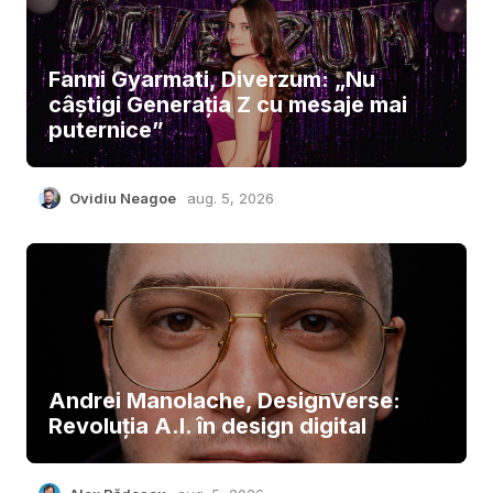
Fanni Gyarmati, Diverzum: „Nu
câștigi Generația Z cu mesaje mai
puternice”
Ovidiu Neagoe
aug. 5, 2026
Andrei Manolache, DesignVerse:
Revoluția A.I. în design digital