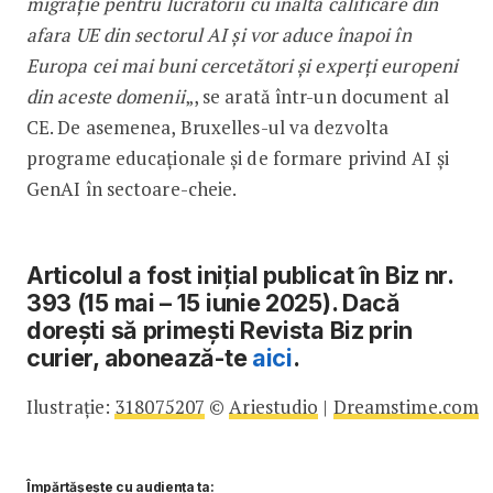
migrație pentru lucrătorii cu înaltă calificare din
afara UE din sectorul AI și vor aduce înapoi în
Europa cei mai buni cercetători și experți europeni
din aceste domenii
„, se arată într-un document al
CE. De asemenea, Bruxelles-ul va dezvolta
programe educaționale și de formare privind AI și
GenAI în sectoare-cheie.
Articolul a fost inițial publicat în Biz nr.
393 (15 mai – 15 iunie 2025). Dacă
dorești să primești Revista Biz prin
curier, abonează-te
aici
.
Ilustrație:
318075207
©
Ariestudio
|
Dreamstime.com
Împărtășește cu audiența ta: