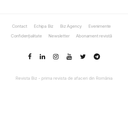
Contact
Echipa Biz
Biz Agency
Evenimente
Confidențialitate
Newsletter
Abonament revistă
Revista Biz - prima revista de afaceri din România