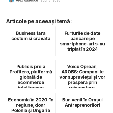
Alex Rădescu
aug. 5, 2026
Articole pe aceeași temă:
Business fara
Furturile de date
costum si cravata
bancare pe
smartphone-uri s-au
triplat în 2024
Publicis preia
Voicu Oprean,
Profitero, platformă
AROBS: Companiile
globală de
vor supraviețui și vor
ecommerce
prospera prin
intelligence
reinventare,
digitalizare și op...
Economia în 2020: în
Bun venit în Orașul
regiune, doar
Antreprenorilor!
Polonia și Ungaria