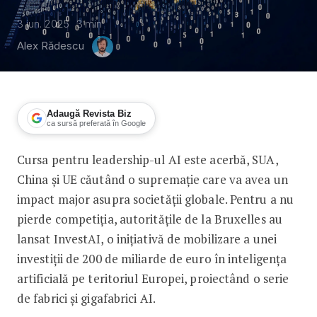
3 iun. 2025
3
min
Alex Rădescu
Adaugă Revista Biz
ca sursă preferată în Google
Cursa pentru leadership-ul AI este acerbă, SUA,
Fabrici și Gigafabrici pentru AI-ul Eur
China și UE căutând o supremație care va avea un
impact major asupra societății globale. Pentru a nu
pierde competiția, autoritățile de la Bruxelles au
lansat InvestAI, o inițiativă de mobilizare a unei
investiții de 200 de miliarde de euro în inteligența
artificială pe teritoriul Europei, proiectând o serie
de fabrici și gigafabrici AI.