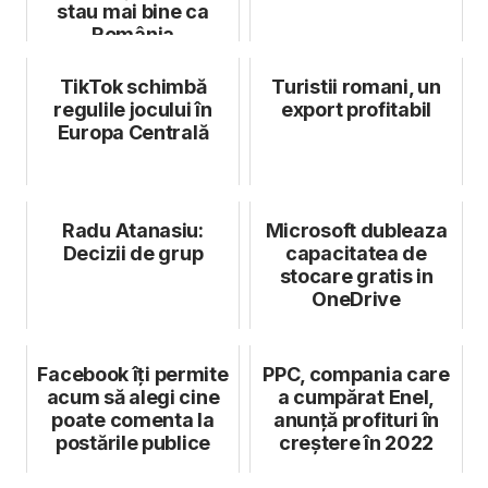
stau mai bine ca
România
TikTok schimbă
Turistii romani, un
regulile jocului în
export profitabil
Europa Centrală
Radu Atanasiu:
Microsoft dubleaza
Decizii de grup
capacitatea de
stocare gratis in
OneDrive
Facebook îți permite
PPC, compania care
acum să alegi cine
a cumpărat Enel,
poate comenta la
anunță profituri în
postările publice
creștere în 2022