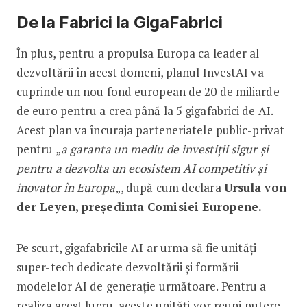
De la Fabrici la GigaFabrici
În plus, pentru a propulsa Europa ca leader al
dezvoltării în acest domeni, planul InvestAI va
cuprinde un nou fond european de 20 de miliarde
de euro pentru a crea până la 5 gigafabrici de AI.
Acest plan va încuraja parteneriatele public-privat
pentru „
a garanta un mediu de investiții sigur și
pentru a dezvolta un ecosistem AI competitiv și
inovator în Europa
„, după cum declara
Ursula von
der Leyen, preşedinta Comisiei Europene.
Pe scurt, gigafabricile AI ar urma să fie unități
super-tech dedicate dezvoltării și formării
modelelor AI de generație următoare. Pentru a
realiza acest lucru, aceste unități vor reuni putere