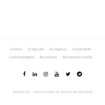
Contact
Echipa Biz
Biz Agency
Evenimente
Confidențialitate
Newsletter
Abonament revistă
Revista Biz - prima revista de afaceri din România