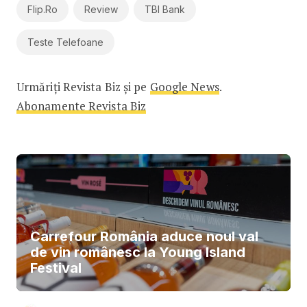
Flip.ro
Review
TBI Bank
Teste Telefoane
Urmăriți Revista Biz și pe
Google News
.
Abonamente Revista Biz
Carrefour România aduce noul val
de vin românesc la Young Island
Festival