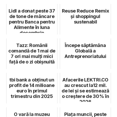
iulie
Lidl a donat peste 37
Reuse Reduce Remix
de tone de mâncare
și shoppingul
pentru Banca pentru
sustenabil
Alimente în luna
decembrie
Tazz: Românii
Începe săptămâna
comandă de 1 mai de
Globală a
7 ori mai mulți mici
Antreprenoriatului
față de o zi obișnuită
tbi bank a obținut un
Afacerile LEKTRI.CO
profit de 14 milioane
au crescut la12 mil.
euro în primul
de lei și se estimează
trimestru din 2025
o creștere de 30% în
2026
O vară la muzeu
Piața muncii, peste