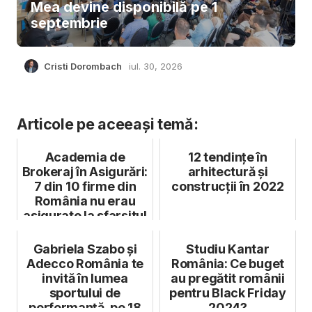
Mea devine disponibilă pe 1
septembrie
Cristi Dorombach
iul. 30, 2026
Articole pe aceeași temă:
Academia de
12 tendințe în
Brokeraj în Asigurări:
arhitectură și
7 din 10 firme din
construcții în 2022
România nu erau
asigurate la sfarșitul
anului ...
Gabriela Szabo şi
Studiu Kantar
Adecco România te
România: Ce buget
invită în lumea
au pregătit românii
sportului de
pentru Black Friday
performanţă, pe 18
2024?