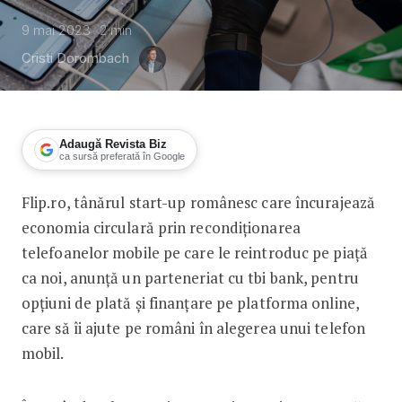
9 mai 2023
2
min
Cristi Dorombach
Adaugă Revista Biz
ca sursă preferată în Google
Flip.ro, tânărul start-up românesc care încurajează
Flip.ro și tbi bank oferă opțiunea de a
economia circulară prin recondiționarea
telefoanelor mobile pe care le reintroduc pe piață
ca noi, anunță un parteneriat cu tbi bank, pentru
opțiuni de plată și finanțare pe platforma online,
care să îi ajute pe români în alegerea unui telefon
mobil.