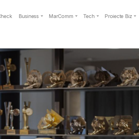
 Check
Business
MarComm
Tech
Proiecte Biz