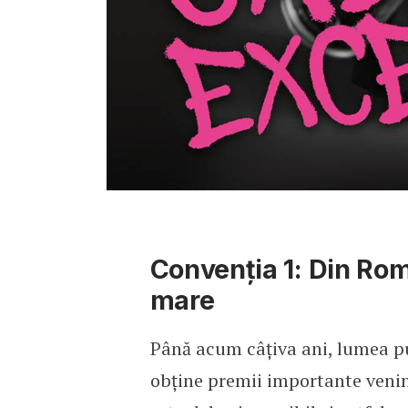
Convenția 1: Din Rom
mare
Până acum câțiva ani, lumea pub
obține premii importante venin