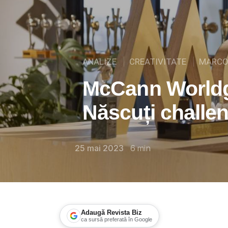
ANALIZE
CREATIVITATE
MARC
McCann World
Născuți challen
25 mai 2023
6
min
Adaugă Revista Biz
ca sursă preferată în Google