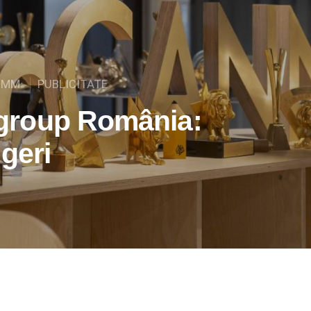
OMM
PUBLICITATE
group România:
geri