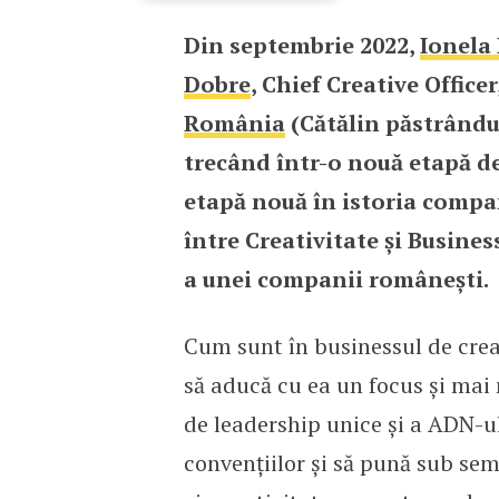
Din septembrie 2022,
Ionela
McCann Worldgroup Rom
Dobre
, Chief Creative Offic
România
(Cătălin păstrându-
trecând într-o nouă etapă de
etapă nouă în istoria compa
între Creativitate și Busine
a unei companii românești.
Cum sunt în businessul de crear
să aducă cu ea un focus și mai m
de leadership unice și a ADN-ul
convențiilor și să pună sub sem