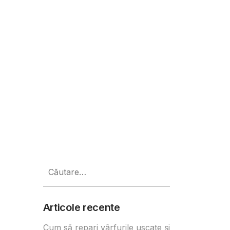
Caută
după:
Articole recente
Cum să repari vârfurile uscate și