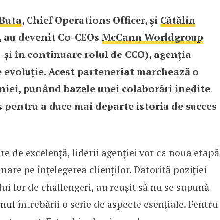
 Buta
, Chief Operations Officer, și
Cătălin
ânia: Născuți challengeri
er, au devenit Co-CEOs
McCann Worldgroup
și în continuare rolul de CCO), agenția
 evoluție. Acest parteneriat marchează o
niei, punând bazele unei colaborări inedite
ss pentru a duce mai departe istoria de succes
e de excelență, liderii agenției vor ca noua etapă
are pe înțelegerea clienților. Datorită poziției
ui lor de challengeri, au reușit să nu se supună
nul întrebării o serie de aspecte esențiale. Pentru