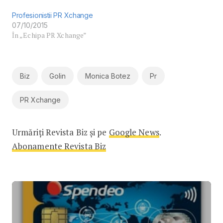
Profesionistii PR Xchange
07/10/2015
În „Echipa PR Xchange”
Biz
Golin
Monica Botez
Pr
PR Xchange
Urmăriți Revista Biz și pe
Google News
.
Abonamente Revista Biz