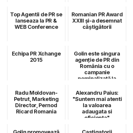
Top Agentii de PR se
Romanian PR Award
lanseaza la PR &
XXIII și-a desemnat
WEB Conference
câștigătorii
Echipa PR Xchange
Golin este singura
2015
agenție de PR din
România cu o
campanie
nominalizată la
Golden Drum
Radu Moldovan-
Alexandru Paius:
Petrut, Marketing
"Suntem mai atenti
Director, Pernod
la valoarea
Ricard Romania
adaugata si
eficienta"
Golin promovează
Castigatorii