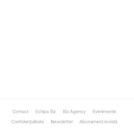
Contact
Echipa Biz
Biz Agency
Evenimente
Confidențialitate
Newsletter
Abonament revistă