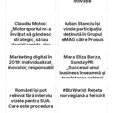
Inovație
Claudiu Motoc:
Iulian Stanciu își
„Motorsportul m-a
vinde participația
învățat să gândesc
deținută în Grupul
strategic, să iau
eMAG către Prosus
decizii rapide, dar
calculate,...
Marketing digital în
Mara Eliza Barza,
2019: individualizat,
SundayPR:
inovator, responsabil
„Succesul unui
business înseamnă și
bunăstarea echipei
și a familiilor a...
Românii își pot
#BizWorld: Rețeta
reînnoi fără interviu
norvegiană a fericirii
vizele pentru SUA.
Care este procedura