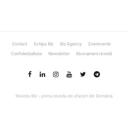
Contact
Echipa Biz
Biz Agency
Evenimente
Confidențialitate
Newsletter
Abonament revistă
Revista Biz - prima revista de afaceri din România