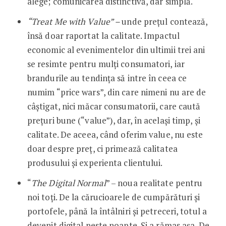
alege; comunicarea distinctivă, dar simplă.
“
Treat Me with Value” –
unde prețul contează,
însă doar raportat la calitate. Impactul
economic al evenimentelor din ultimii trei ani
se resimte pentru mulți consumatori, iar
brandurile au tendința să intre în ceea ce
numim “price wars”, din care nimeni nu are de
câștigat, nici măcar consumatorii, care caută
prețuri bune (“value”), dar, în același timp, și
calitate. De aceea, când oferim value, nu este
doar despre preț, ci primează calitatea
produsului și experienta clientului.
“
The Digital Normal
” – noua realitate pentru
noi toți. De la cărucioarele de cumpărături și
portofele, până la întâlniri și petreceri, totul a
devenit digital peste noapte. Și a rămas așa. De