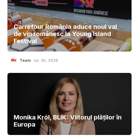
Carrefour România aduce noul val
de vin românesc la Young Island
Festival
Team
iul. 30, 2026
Monika Król, BLIK: Viitorul plăților în
Europa