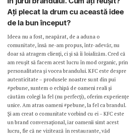
în jurul brandului. Cum ați reușit?
Ați plecat la drum cu această idee
de la bun început?
Ideea nu a fost, neapărat, de a aduna o
comunitate, însă ne-am propus, într-adevăr, nu
doar să atragem clienți, ci și să îi loializăm. Cred că
am reușit să facem acest lucru în mod organic, prin
personalitatea și vocea brandului. KFC este despre
autenticitate – produsele noastre sunt din pui
#pebune, suntem o echipă de oameni reali și
căutăm colegi la fel (nu perfecți), oferim experiențe
unice. Am atras oameni #pebune, la fel ca brandul.
Și am creat o comunitate vorbind cu ei – KFC este
un brand conversațional, iar oamenii simt acest
lucru, fie că ne vizitează în restaurante, văd