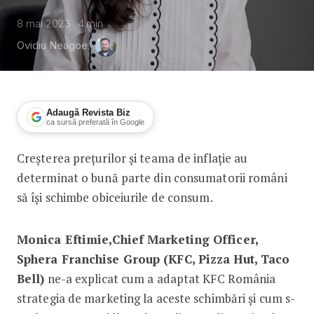
8 mai 2023
4
min
Ovidiu Neagoe
Adaugă Revista Biz
ca sursă preferată în Google
Creșterea prețurilor și teama de inflație au
Monica Eftimie, Sphera Franchise Gr
determinat o bună parte din consumatorii români
să își schimbe obiceiurile de consum.
Monica Eftimie,Chief Marketing Officer,
Sphera Franchise Group (KFC, Pizza Hut, Taco
Bell)
ne-a explicat cum a adaptat KFC România
strategia de marketing la aceste schimbări și cum s-