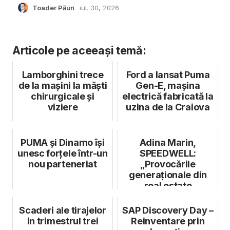
Toader Păun
iul. 30, 2026
Articole pe aceeași temă:
Lamborghini trece
Ford a lansat Puma
de la mașini la măști
Gen-E, mașina
chirurgicale și
electrică fabricată la
viziere
uzina de la Craiova
PUMA și Dinamo își
Adina Marin,
unesc forțele într-un
SPEEDWELL:
nou parteneriat
„Provocările
generaționale din
real estate
reinventează
experiența
Scaderi ale tirajelor
SAP Discovery Day –
angajațil...
in trimestrul trei
Reinventare prin