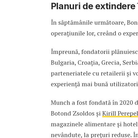
Planuri de extindere
În săptămânile următoare, Bona
operațiunile lor, creând o exper
Împreună, fondatorii plănuiesc s
Bulgaria, Croația, Grecia, Serbi
parteneriatele cu retailerii și 
experiență mai bună utilizatori
Munch a fost fondată în 2020 d
Botond Zsoldos și
Kirill Perepe
magazinele alimentare și hotelu
nevândute, la prețuri reduse. Î