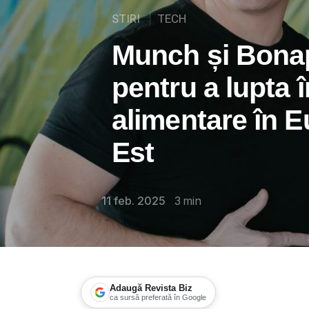
STIRI
TECH
Munch și Bona
pentru a lupta î
alimentare în E
Est
11 feb. 2025
3
min
Adaugă Revista Biz
ca sursă preferată în Google