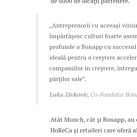
de 6000 de locații partenere.
„Antreprenorii cu aceeași viziu
împărtășesc culturi foarte asem
profunde a Bonapp cu succesul 
ideală pentru o creștere accele
companiilor în creștere, întreg
părților sale”.
Luka Zivkovic
, Co-Fondator Bon
Atât Munch, cât și Bonapp, au
HoReCa și retaileri care oferă 