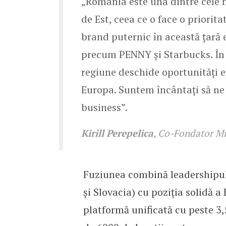
„România este una dintre cele m
de Est, ceea ce o face o priorit
brand puternic în această țară
precum PENNY și Starbucks. În 
regiune deschide oportunități 
Europa. Suntem încântați să ne
business”.
Kirill Perepelica
, Co-Fondator M
Fuziunea combină leadershipul 
și Slovacia) cu poziția solidă 
platformă unificată cu peste 3,5