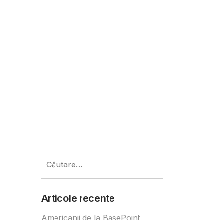
pei alimentare în Europa Central
Caută
după:
Articole recente
Americanii de la BasePoint