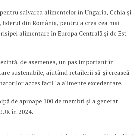
entru salvarea alimentelor în Ungaria, Cehia și
ază pentru a lupta împotriva risi
, liderul din România, pentru a crea cea mai
risipei alimentare în Europa Centrală și de Est
rezintă, de asemenea, un pas important în
re sustenabile, ajutând retailerii să-și crească
matorilor acces facil la alimente excedentare.
ipă de aproape 100 de membri și a generat
 EUR în 2024.