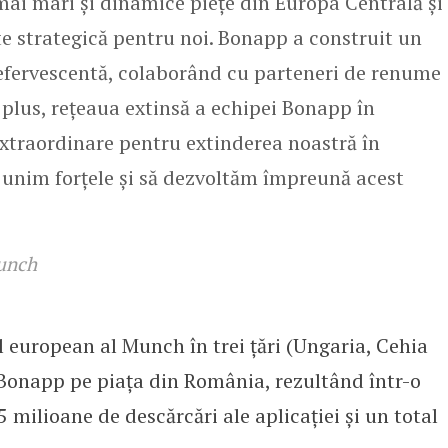
ai mari și dinamice piețe din Europa Centrală și
ate strategică pentru noi. Bonapp a construit un
 efervescentă, colaborând cu parteneri de renume
plus, rețeaua extinsă a echipei Bonapp în
extraordinare pentru extinderea noastră în
 unim forțele și să dezvoltăm împreună acest
unch
european al Munch în trei țări (Ungaria, Cehia
a Bonapp pe piața din România, rezultând într-o
 milioane de descărcări ale aplicației și un total